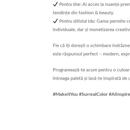
Pentru tine
: Ai acces la nuanțe prem
tendințe din fashion & beauty.
Pentru stilistul tău
: Gama permite cr
individuale, dar și monetizarea creativit
Fie că îți dorești o schimbare îndrăzn
este răspunsul perfect – modern, expre
Programează-te acum pentru o culoare
întreaga paletă și lasă-te inspirată d
#MakeItYou #SurrealColor #AIInsp