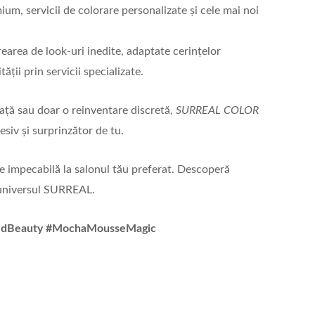
ium, servicii de colorare personalizate și cele mai noi
earea de look-uri inedite, adaptate cerințelor
ății prin servicii specializate.
eață sau doar o reinventare discretă,
SURREAL COLOR
siv și surprinzător de tu.
 impecabilă la salonul tău preferat. Descoperă
e universul SURREAL.
iredBeauty #MochaMousseMagic