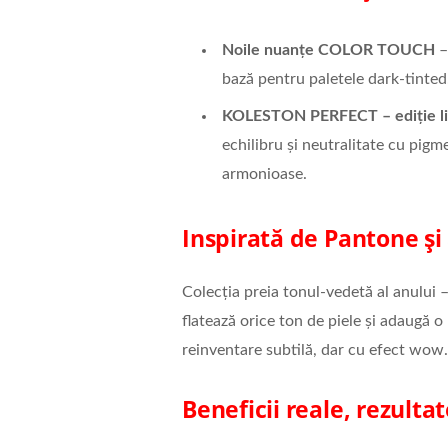
Noile nuanțe COLOR TOUCH
–
bază pentru paletele dark-tinted
KOLESTON PERFECT – ediție li
echilibru și neutralitate cu pigm
armonioase.
Inspirată de Pantone și
Colecția preia tonul-vedetă al anului
flatează orice ton de piele și adaugă o 
reinventare subtilă, dar cu efect wow.
Beneficii reale, rezulta