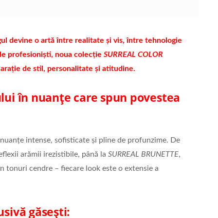
l devine o artă între realitate și vis, între tehnologie
 de profesioniști, noua colecție
SURREAL COLOR
rație de stil, personalitate și atitudine.
ului în nuanțe care spun povestea
nțe intense, sofisticate și pline de profunzime. De
flexii arămii irezistibile, până la
SURREAL BRUNETTE
,
n tonuri cendre – fiecare look este o extensie a
usivă găsești: