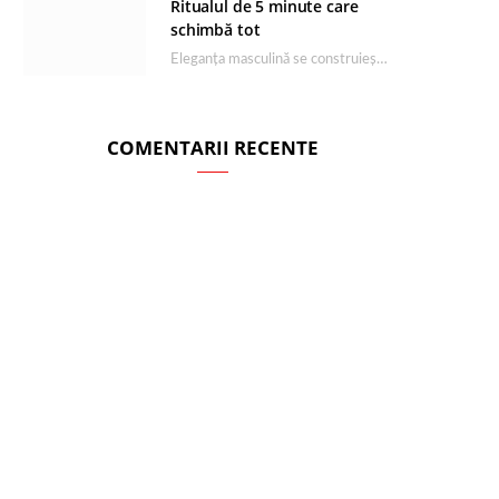
Ritualul de 5 minute care
schimbă tot
Eleganța masculină se construiește dimineața, în câteva minute și cu produsele potrivite. O rutină de…
COMENTARII RECENTE