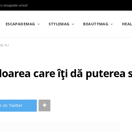
tru escapade unice!
ESCAPADEMAG
STYLEMAG
BEAUTYMAG
HEA
fii TU
area care îți dă puterea să
e on Twitter