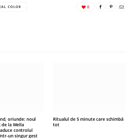
EAL COLOR
0
ând, oriunde: noul
Ritualul de 5 minute care schimbă
k de la Wella
tot
 aduce controlul
 într-un singur gest