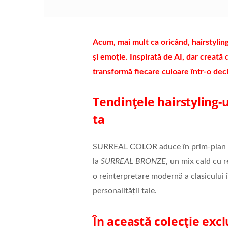
Acum, mai mult ca oricând, hairstylingu
și emoție. Inspirată de AI, dar creată
transformă fiecare culoare într-o decla
Tendințele hairstyling-
ta
SURREAL COLOR aduce în prim-plan nua
la
SURREAL BRONZE
, un mix cald cu re
o reinterpretare modernă a clasicului î
personalității tale.
În această colecție excl