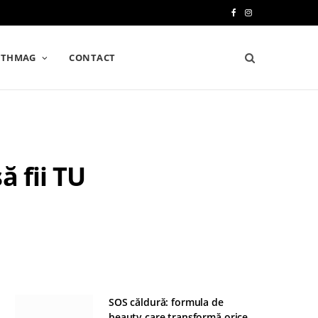
F
I
a
n
LTHMAG
CONTACT
c
s
e
t
b
a
o
g
 fii TU
o
r
k
a
m
SOS căldură: formula de
beauty care transformă orice