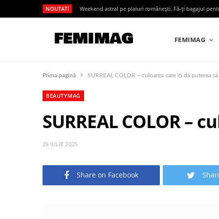
NOUTATI
Weekend astral pe plaiuri românești. Fă-ți bagajul pen
FEMIMAG
»
Prima pagină
SURREAL COLOR – culoarea care îți dă puterea să 
BEAUTYMAG
SURREAL COLOR – culo
29 IULIE 2025
Share on Facebook
Shar