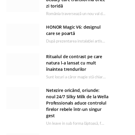
zi toridă
România traversează un nou val de căldură, iar rutina de îngrijire capătă un rol esențial…
HONOR Magic V6: designul
care se poartă
După prezentarea instalației artistice semnată de Catrinel Săbăciag în cadrul evenimentului de lansare HONOR Magic…
Ritualul de contrast pe care
natura l-a lansat cu mult
înaintea trendurilor
Sunt locuri a căror magie stă chiar în firea lor naturală, iar Lacul Ursu din…
Netezire oricând, oriunde:
noul 24/7 Silky Milk de la Wella
Professionals aduce controlul
firelor rebele într-un singur
gest
Un leave in sub forma lăptoasă, fără clătire care completează rutina Ultimate Smooth și transformă…