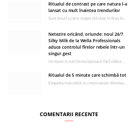
Ritualul de contrast pe care natura l-a
lansat cu mult înaintea trendurilor
Sunt locuri a căror magie stă chiar în firea lor naturală, iar Lacul Ursu din…
Netezire oricând, oriunde: noul 24/7
Silky Milk de la Wella Professionals
aduce controlul firelor rebele într-un
singur gest
Un leave in sub forma lăptoasă, fără clătire care completează rutina Ultimate Smooth și transformă…
Ritualul de 5 minute care schimbă tot
Eleganța masculină se construiește dimineața, în câteva minute și cu produsele potrivite. O rutină de…
COMENTARII RECENTE