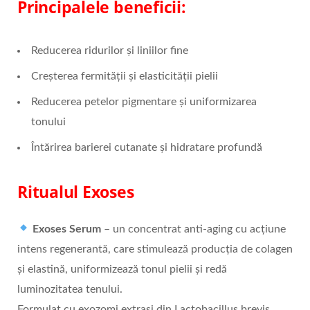
Principalele beneficii:
Reducerea ridurilor și liniilor fine
Creșterea fermității și elasticității pielii
Reducerea petelor pigmentare și uniformizarea
tonului
Întărirea barierei cutanate și hidratare profundă
Ritualul Exoses
Exoses Serum
– un concentrat anti-aging cu acțiune
intens regenerantă, care stimulează producția de colagen
și elastină, uniformizează tonul pielii și redă
luminozitatea tenului.
Formulat cu exozomi extrași din Lactobacillus brevis,