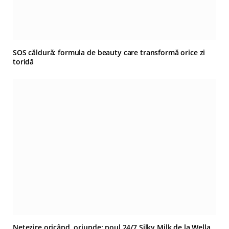
SOS căldură: formula de beauty care transformă orice zi
toridă
Netezire oricând, oriunde: noul 24/7 Silky Milk de la Wella