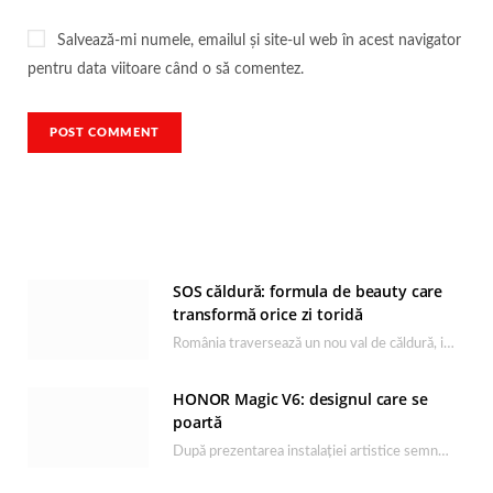
Salvează-mi numele, emailul și site-ul web în acest navigator
pentru data viitoare când o să comentez.
SOS căldură: formula de beauty care
transformă orice zi toridă
România traversează un nou val de căldură, iar rutina de îngrijire capătă un rol esențial…
HONOR Magic V6: designul care se
poartă
După prezentarea instalației artistice semnată de Catrinel Săbăciag în cadrul evenimentului de lansare HONOR Magic…