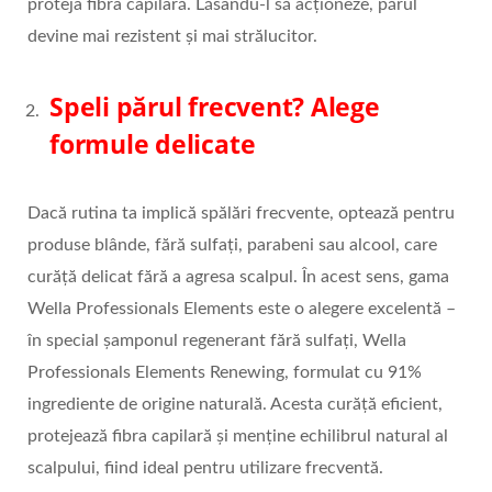
proteja fibra capilară. Lăsându-l să acționeze, părul
devine mai rezistent și mai strălucitor.
Speli părul frecvent? Alege
formule delicate
Dacă rutina ta implică spălări frecvente, optează pentru
produse blânde, fără sulfați, parabeni sau alcool, care
curăță delicat fără a agresa scalpul. În acest sens, gama
Wella Professionals Elements este o alegere excelentă –
în special șamponul regenerant fără sulfați, Wella
Professionals Elements Renewing, formulat cu 91%
ingrediente de origine naturală. Acesta curăță eficient,
protejează fibra capilară și menține echilibrul natural al
scalpului, fiind ideal pentru utilizare frecventă.