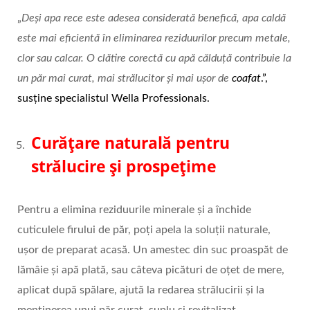
„
Deși apa rece este adesea considerată benefică, apa caldă
este mai eficientă în eliminarea reziduurilor precum metale,
clor sau calcar. O clătire corectă cu apă călduță contribuie la
un păr mai curat, mai strălucitor și mai ușor de
coafat
.”,
susține specialistul Wella Professionals.
Curățare naturală pentru
strălucire și prospețime
Pentru a elimina reziduurile minerale și a închide
cuticulele firului de păr, poți apela la soluții naturale,
ușor de preparat acasă. Un amestec din suc proaspăt de
lămâie și apă plată, sau câteva picături de oțet de mere,
aplicat după spălare, ajută la redarea strălucirii și la