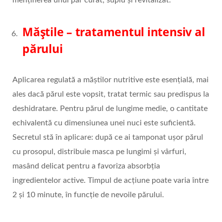
menținerea unui păr curat, suplu și revitalizat.
Măștile – tratamentul intensiv al
părului
Aplicarea regulată a măștilor nutritive este esențială, mai
ales dacă părul este vopsit, tratat termic sau predispus la
deshidratare. Pentru părul de lungime medie, o cantitate
echivalentă cu dimensiunea unei nuci este suficientă.
Secretul stă în aplicare: după ce ai tamponat ușor părul
cu prosopul, distribuie masca pe lungimi și vârfuri,
masând delicat pentru a favoriza absorbția
ingredientelor active. Timpul de acțiune poate varia între
2 și 10 minute, în funcție de nevoile părului.