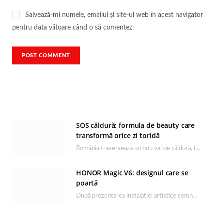
Salvează-mi numele, emailul și site-ul web în acest navigator
pentru data viitoare când o să comentez.
SOS căldură: formula de beauty care
transformă orice zi toridă
România traversează un nou val de căldură, iar rutina de îngrijire capătă un rol esențial…
HONOR Magic V6: designul care se
poartă
După prezentarea instalației artistice semnată de Catrinel Săbăciag în cadrul evenimentului de lansare HONOR Magic…