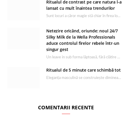
Ritualul de contrast pe care natura l-a
lansat cu mult înaintea trendurilor
Sunt locuri a căror magie stă chiar în firea lor naturală, iar Lacul Ursu din…
Netezire oricând, oriunde: noul 24/7
Silky Milk de la Wella Professionals
aduce controlul firelor rebele într-un
singur gest
Un leave in sub forma lăptoasă, fără clătire care completează rutina Ultimate Smooth și transformă…
Ritualul de 5 minute care schimbă tot
Eleganța masculină se construiește dimineața, în câteva minute și cu produsele potrivite. O rutină de…
COMENTARII RECENTE