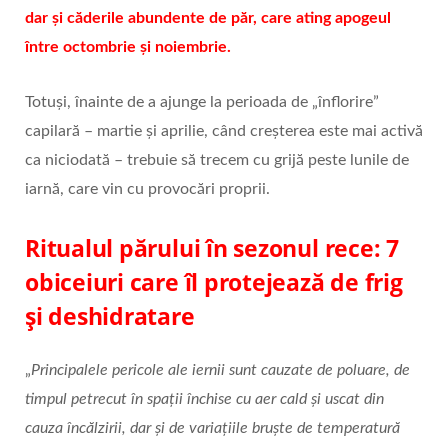
dar și căderile abundente de păr, care ating apogeul
între octombrie și noiembrie.
Totuși, înainte de a ajunge la perioada de „înflorire”
capilară – martie și aprilie, când creșterea este mai activă
ca niciodată – trebuie să trecem cu grijă peste lunile de
iarnă, care vin cu provocări proprii.
Ritualul părului în sezonul rece: 7
obiceiuri care îl protejează de frig
și deshidratare
„
Principalele pericole ale iernii sunt cauzate de poluare, de
timpul petrecut în spații închise cu aer cald și uscat din
cauza încălzirii, dar și de variațiile bruște de temperatură