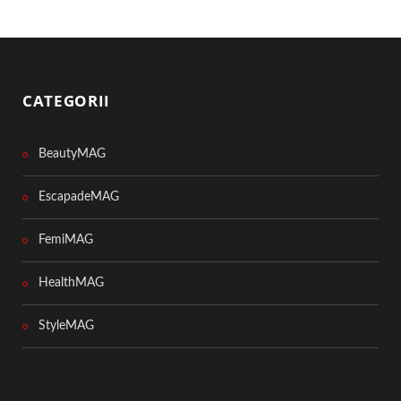
CATEGORII
BeautyMAG
EscapadeMAG
FemiMAG
HealthMAG
StyleMAG