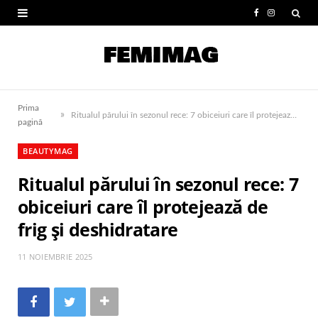
F
I
a
n
c
s
e
t
Prima
»
b
a
Ritualul părului în sezonul rece: 7 obiceiuri care îl protejează de frig și deshidratare
pagină
o
g
BEAUTYMAG
o
r
Ritualul părului în sezonul rece: 7
k
a
obiceiuri care îl protejează de
m
frig și deshidratare
11 NOIEMBRIE 2025