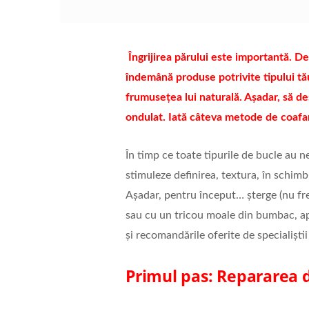
Îngrijirea părului este importantă. De
îndemână produse potrivite tipului tău
frumusețea lui naturală. Așadar, să 
ondulat. Iată câteva metode de coafa
În timp ce toate tipurile de bucle au ne
stimuleze definirea, textura, în schimb
Așadar, pentru început… șterge (nu fre
sau cu un tricou moale din bumbac, apo
și recomandările oferite de specialiști
Primul pas: Repararea 