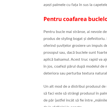
așezi palmele cu fața în sus la capetele
Pentru coafarea buclel
Pentru bucle mai strânse, ai nevoie de
produs de styling bogat și definitoriu. 
oferind șuvițelor grosiere un impuls de
prosopul sau, dacă buclele sunt foarte
aplică balsamul. Acest truc rapid va aj
în jos, coafezi părul după modelul de ma
deteriora sau perturba textura natural
Un alt mod de a distribui produsul de 
să faci este să strângi produsul în pal
de păr (astfel încât să fie între „mâinil