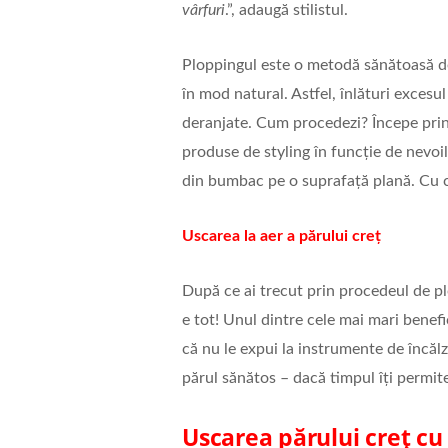
vârfuri
.”, adaugă stilistul.
Ploppingul este o metodă sănătoasă de a
în mod natural. Astfel, înlături excesul
deranjate. Cum procedezi? Începe prin 
produse de styling în funcție de nevoi
din bumbac pe o suprafață plană. Cu ca
Uscarea la aer a părului creț
După ce ai trecut prin procedeul de plo
e tot! Unul dintre cele mai mari benefic
că nu le expui la instrumente de încăl
părul sănătos – dacă timpul îți permite
Uscarea părului creț cu