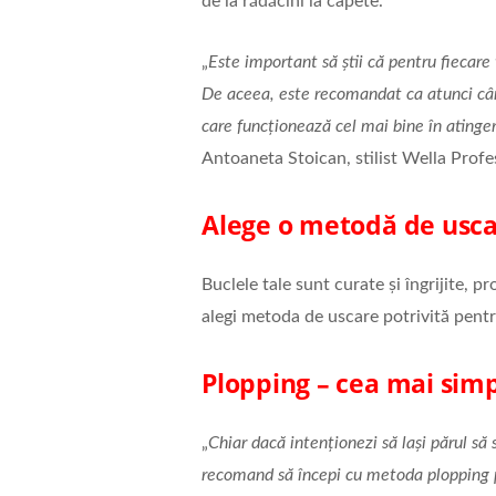
de la rădăcini la capete.
„
Este important să știi că pentru fiecare
De aceea, este recomandat ca atunci când 
care funcționează cel mai bine în atinger
Antoaneta Stoican, stilist Wella Profe
Alege o metodă de usc
Buclele tale sunt curate și îngrijite, 
alegi metoda de uscare potrivită pentr
Plopping – cea mai simp
„
Chiar dacă intenționezi să lași părul să s
recomand să începi cu metoda plopping pe