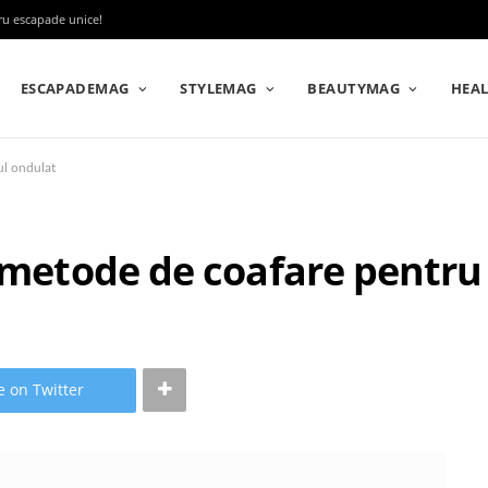
tru escapade unice!
ESCAPADEMAG
STYLEMAG
BEAUTYMAG
HEA
ul ondulat
i metode de coafare pentru
e on Twitter