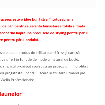
 aceea, este o idee bună să ai întotdeauna la
 de păr, pentru a garanta bunăstarea totală și toată
descoperim împreună produsele de styling pentru părul
re pentru părul ondulat.
voie de un produs de stilizare anti frizz și care să
, va diferi în funcție de modelul natural de bucle.
ca!) părul proaspăt spălat cu un prosop din microfibră
i pregătește-l pentru uscare și stilizare urmând pașii
i Wella Professionals:
daunelor