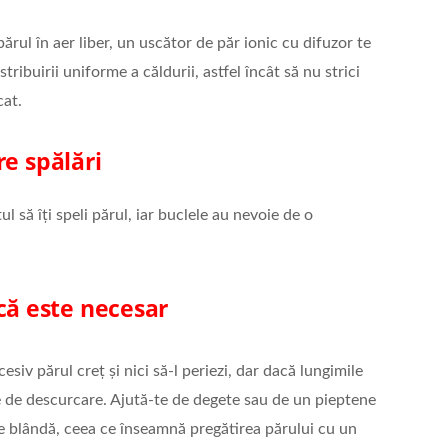
ărul în aer liber, un uscător de păr ionic cu difuzor te
tribuirii uniforme a căldurii, astfel încât să nu strici
cat.
re spălări
să îți speli părul, iar buclele au nevoie de o
că este necesar
siv părul creț și nici să-l periezi, dar dacă lungimile
e de descurcare. Ajută-te de degete sau de un pieptene
re blândă, ceea ce înseamnă pregătirea părului cu un