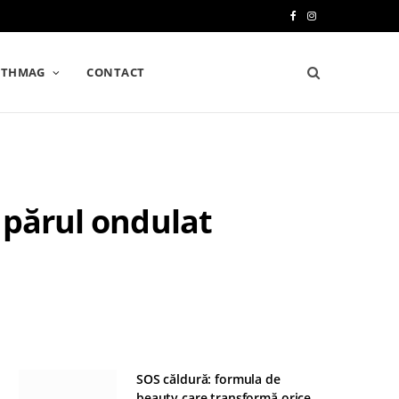
F
I
a
n
LTHMAG
CONTACT
c
s
e
t
b
a
o
g
 părul ondulat
o
r
k
a
m
SOS căldură: formula de
beauty care transformă orice