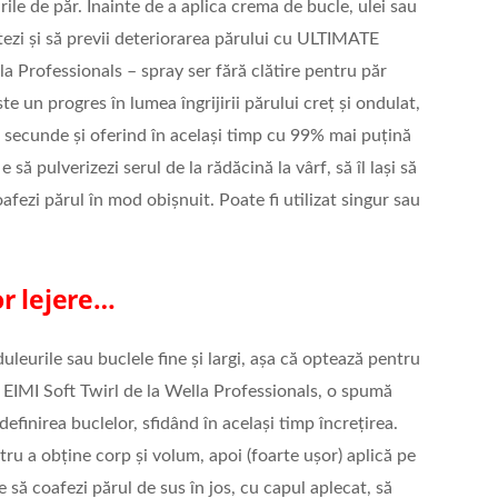
ile de păr. Înainte de a aplica crema de bucle, ulei sau
tezi și să previi deteriorarea părului cu ULTIMATE
 Professionals – spray ser fără clătire pentru păr
e un progres în lumea îngrijirii părului creț și ondulat,
 secunde și oferind în același timp cu 99% mai puțină
e să pulverizezi serul de la rădăcină la vârf, să îl lași să
oafezi părul în mod obișnuit. Poate fi utilizat singur sau
.
r lejere…
uleurile sau buclele fine și largi, așa că optează pentru
 EIMI Soft Twirl de la Wella Professionals, o spumă
finirea buclelor, sfidând în același timp încrețirea.
u a obține corp și volum, apoi (foarte ușor) aplică pe
e să coafezi părul de sus în jos, cu capul aplecat, să