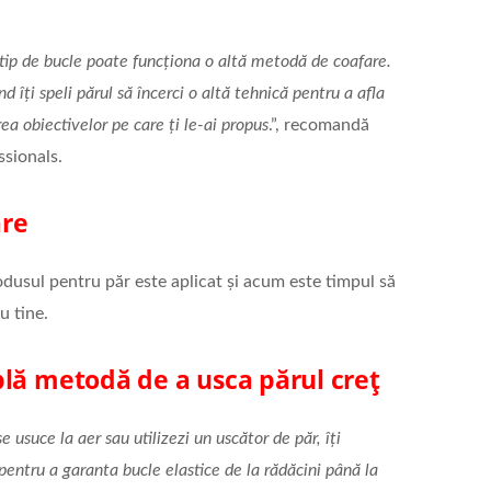
 tip de bucle poate funcționa o altă metodă de coafare.
îți speli părul să încerci o altă tehnică pentru a afla
ea obiectivelor pe care ți le-ai propus
.”, recomandă
ssionals.
are
produsul pentru păr este aplicat și acum este timpul să
u tine.
lă metodă de a usca părul creț
e usuce la aer sau utilizezi un uscător de păr, îți
ntru a garanta bucle elastice de la rădăcini până la