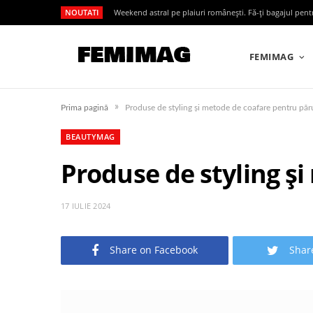
NOUTATI
Weekend astral pe plaiuri românești. Fă-ți bagajul pen
FEMIMAG
»
Prima pagină
Produse de styling și metode de coafare pentru păr
BEAUTYMAG
Produse de styling ș
17 IULIE 2024
Share on Facebook
Shar