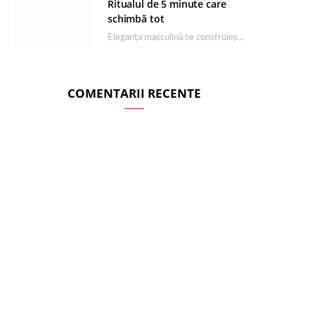
Ritualul de 5 minute care
schimbă tot
Eleganța masculină se construiește dimineața, în câteva minute și cu produsele potrivite. O rutină de…
COMENTARII RECENTE