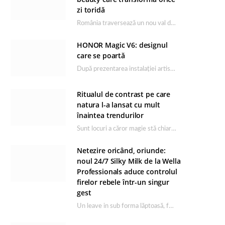
zi toridă
România traversează un nou val de căldură, iar rutina de îngrijire capătă un rol esențial…
HONOR Magic V6: designul
care se poartă
După prezentarea instalației artistice semnată de Catrinel Săbăciag în cadrul evenimentului de lansare HONOR Magic…
Ritualul de contrast pe care
natura l-a lansat cu mult
înaintea trendurilor
Sunt locuri a căror magie stă chiar în firea lor naturală, iar Lacul Ursu din…
Netezire oricând, oriunde:
noul 24/7 Silky Milk de la Wella
Professionals aduce controlul
firelor rebele într-un singur
gest
Un leave in sub forma lăptoasă, fără clătire care completează rutina Ultimate Smooth și transformă…