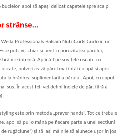
 buclelor, apoi să apeși delicat capetele spre scalp.
or strânse…
 Wella Professionals Balsam NutriCurls Curlixir, un
Este potrivit chiar și pentru porozitatea părului,
 hrănire intensă. Aplică-l pe șuvițele uscate cu
 uscate, pulverizează părul mai întâi cu apă și apoi
uta la hrănirea suplimentară a părului. Apoi, cu capul
i sus. În acest fel, vei defini inelele de păr, fără a
ă.
styling este prin metoda „prayer hands”. Tot ce trebuie
me, apoi să pui o mână pe fiecare parte a unei secțiuni
e de rugăciune”) și să lași mâinile să alunece ușor în jos