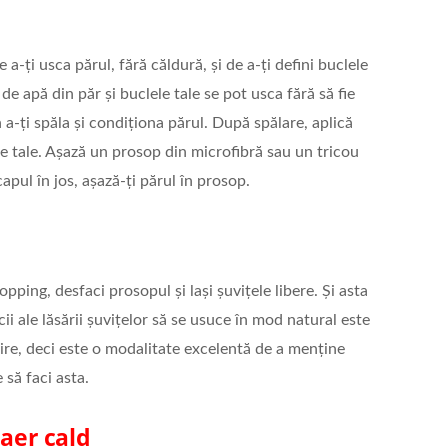
-ți usca părul, fără căldură, și de a-ți defini buclele
 de apă din păr și buclele tale se pot usca fără să fie
a-ți spăla și condiționa părul. După spălare, aplică
le tale. Așază un prosop din microfibră sau un tricou
pul în jos, așază-ți părul în prosop.
pping, desfaci prosopul și lași șuvițele libere. Și asta
ii ale lăsării șuvițelor să se usuce în mod natural este
zire, deci este o modalitate excelentă de a menține
 să faci asta.
 aer cald