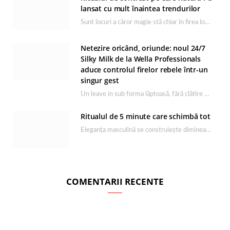
lansat cu mult înaintea trendurilor
Sunt locuri a căror magie stă chiar în firea lor naturală, iar Lacul Ursu din…
Netezire oricând, oriunde: noul 24/7
Silky Milk de la Wella Professionals
aduce controlul firelor rebele într-un
singur gest
Un leave in sub forma lăptoasă, fără clătire care completează rutina Ultimate Smooth și transformă…
Ritualul de 5 minute care schimbă tot
Eleganța masculină se construiește dimineața, în câteva minute și cu produsele potrivite. O rutină de…
COMENTARII RECENTE