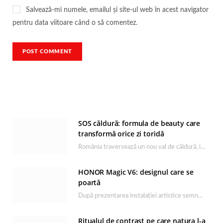
Salvează-mi numele, emailul și site-ul web în acest navigator
pentru data viitoare când o să comentez.
SOS căldură: formula de beauty care
transformă orice zi toridă
România traversează un nou val de căldură, iar rutina de îngrijire capătă un rol esențial…
HONOR Magic V6: designul care se
poartă
După prezentarea instalației artistice semnată de Catrinel Săbăciag în cadrul evenimentului de lansare HONOR Magic…
Ritualul de contrast pe care natura l-a