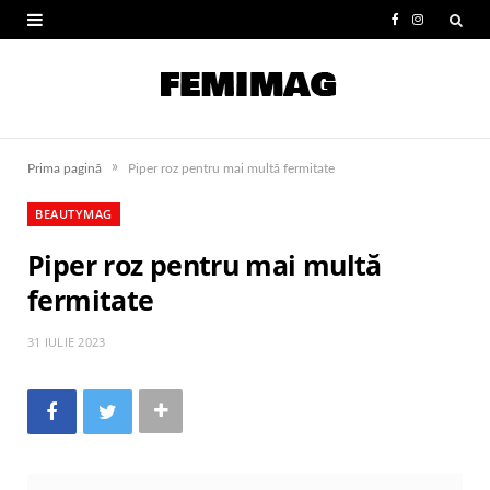
F
I
a
n
c
s
e
t
»
Prima pagină
Piper roz pentru mai multă fermitate
b
a
BEAUTYMAG
o
g
Piper roz pentru mai multă
o
r
fermitate
k
a
m
31 IULIE 2023