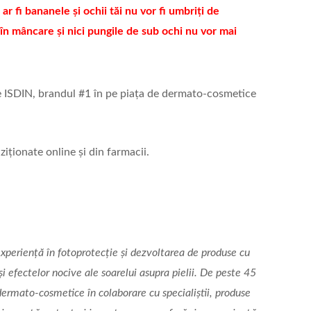
r fi bananele și ochii tăi nu vor fi umbriți de
în mâncare și nici pungile de sub ochi nu vor mai
e ISDIN, brandul #1 în pe piața de dermato-cosmetice
ziționate online și din farmacii.
xperiență în fotoprotecție și dezvoltarea de produse cu
și efectelor nocive ale soarelui asupra pielii. De peste 45
dermato-cosmetice în colaborare cu specialiștii, produse