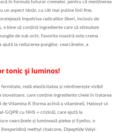
ească în formula tuturor cremelor, pentru că menținerea
u un aspect tânăr, cu cât mai puține linii fine.
protejează împotriva radicalilor liberi, inclusiv de
us, e bine să conțină ingrediente care să stimuleze
 pungile de sub ochi. Favorita noastră este crema
ajută la reducerea pungilor, cearcănelor, a
r tonic și luminos!
rmitate, redă elasticitatea și reîntinerește vizibil
a inovatoare, care conține ingrediente cheie în tratarea
l de Vitamina K (forma activă a vitaminei), Haloxyl-ul
al-GQPR cu NHS + crizină), care ajută la
uce cearcănele și luminează pielea și Eyeliss, o
 (hesperidină methyl chalcone, Dipeptide Valyl-