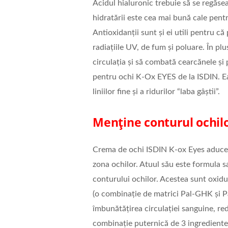
Acidul hialuronic trebuie să se regăs
hidratării este cea mai bună cale pentr
Antioxidanții sunt și ei utili pentru că 
radiațiile UV, de fum și poluare. În pl
circulația și să combată cearcănele și
pentru ochi K-Ox EYES de la ISDIN. Ea 
liniilor fine și a ridurilor “laba gâștii”.
Menține conturul ochilo
Crema de ochi ISDIN K-ox Eyes aduce fe
zona ochilor. Atuul său este formula s
conturului ochilor. Acestea sunt oxidu
(o combinație de matrici Pal-GHK și P
îmbunătățirea circulației sanguine, red
combinație puternică de 3 ingrediente