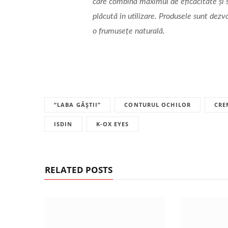
care combină maximul de eficacitate și s
plăcută în utilizare. Produsele sunt dezv
o frumusețe naturală.
“LABA GÂȘTII”
CONTURUL OCHILOR
CRE
ISDIN
K-OX EYES
RELATED POSTS