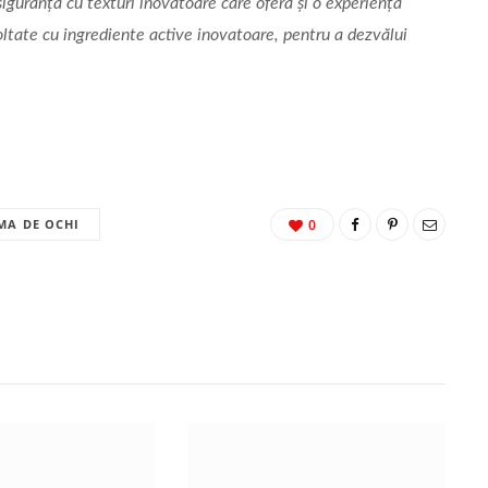
iguranță cu texturi inovatoare care oferă și o experiență
oltate cu ingrediente active inovatoare, pentru a dezvălui
MA DE OCHI
0