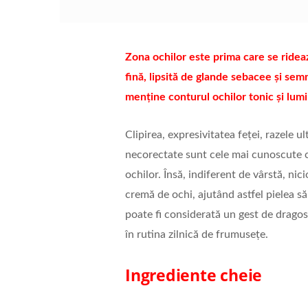
Zona ochilor este prima care se rideaz
fină, lipsită de glande sebacee și sem
menține conturul ochilor tonic și lum
Clipirea, expresivitatea feței, razele 
necorectate sunt cele mai cunoscute c
ochilor. Însă, indiferent de vârstă, ni
cremă de ochi, ajutând astfel pielea s
poate fi considerată un gest de dragost
în rutina zilnică de frumusețe.
Ingrediente cheie