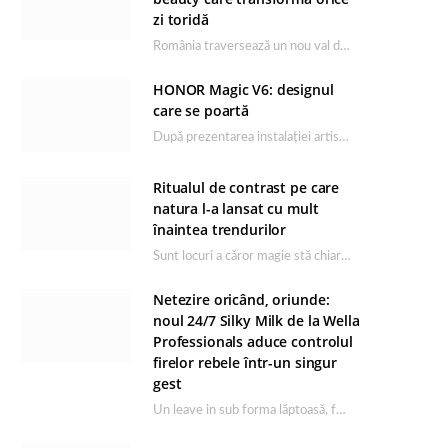
zi toridă
România traversează un nou val de căldură, iar rutina de îngrijire capătă un rol esențial…
HONOR Magic V6: designul
care se poartă
După prezentarea instalației artistice semnată de Catrinel Săbăciag în cadrul evenimentului de lansare HONOR Magic…
Ritualul de contrast pe care
natura l-a lansat cu mult
înaintea trendurilor
Sunt locuri a căror magie stă chiar în firea lor naturală, iar Lacul Ursu din…
Netezire oricând, oriunde:
noul 24/7 Silky Milk de la Wella
Professionals aduce controlul
firelor rebele într-un singur
gest
Un leave in sub forma lăptoasă, fără clătire care completează rutina Ultimate Smooth și transformă…