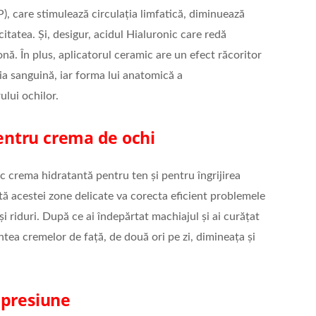
 care stimulează circulația limfatică, diminuează
icitatea. Și, desigur, acidul Hialuronic care redă
onă. În plus, aplicatorul ceramic are un efect răcoritor
ia sanguină, iar forma lui anatomică a
ului ochilor.
ntru crema de ochi
 crema hidratantă pentru ten și pentru îngrijirea
ată acestei zone delicate va corecta eficient problemele
i riduri. După ce ai îndepărtat machiajul și ai curățat
intea cremelor de față, de două ori pe zi, dimineața și
 presiune