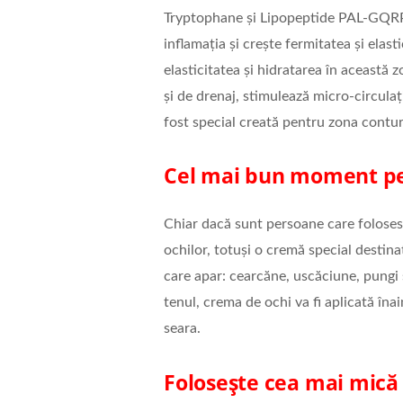
Tryptophane și Lipopeptide PAL-GQRP),
inflamația și crește fermitatea și elast
elasticitatea și hidratarea în această z
și de drenaj, stimulează micro-circulaț
fost special creată pentru zona contur
Cel mai bun moment pe
Chiar dacă sunt persoane care folosesc
ochilor, totuși o cremă special destin
care apar: cearcăne, uscăciune, pungi ș
tenul, crema de ochi va fi aplicată îna
seara.
Folosește cea mai mică