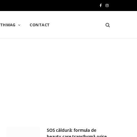
F
I
a
n
LTHMAG
CONTACT
c
s
e
t
b
a
o
g
o
r
k
a
m
SOS căldură: formula de
beauty care transformă orice