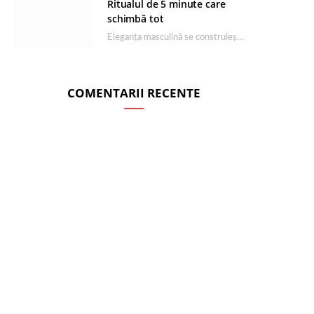
Ritualul de 5 minute care
schimbă tot
Eleganța masculină se construiește dimineața, în câteva minute și cu produsele potrivite. O rutină de…
COMENTARII RECENTE