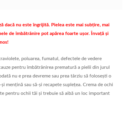
ă dacă nu este îngrijită. Pielea este mai subțire, mai
nele de îmbătrânire pot apărea foarte ușor. Învață și
inos!
ultraviolete, poluarea, fumatul, defectele de vedere
auze pentru îmbătrânirea prematură a pielii din jurul
ciodată nu e prea devreme sau prea târziu să folosești o
ă-și mențină sau să-și recapete suplețea. Crema de ochi
e pentru ochii tăi și trebuie să aibă un loc important