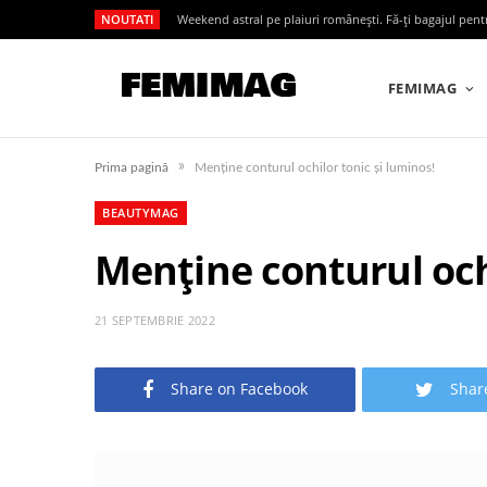
NOUTATI
Weekend astral pe plaiuri românești. Fă-ți bagajul pen
FEMIMAG
»
Prima pagină
Menține conturul ochilor tonic și luminos!
BEAUTYMAG
Menține conturul ochi
21 SEPTEMBRIE 2022
Share on Facebook
Shar