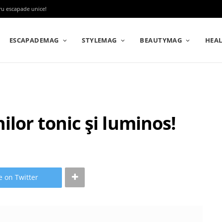
tru escapade unice!
ESCAPADEMAG
STYLEMAG
BEAUTYMAG
HEA
lor tonic și luminos!
e on Twitter