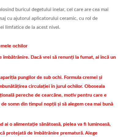
losind buricul degetului inelar, cel care are cea mai
j cu ajutorul aplicatorului ceramic, cu rol de
ei limfatice de la acest nivel.
emele ochilor
îmbătrânire. Dacă vrei să renunți la fumat, ai încă un
 apariția pungilor de sub ochi. Formula cremei și
mbunătățirea circulației în jurul ochilor. Oboseala
țională pereche de cearcăne, motiv pentru care e
 de somn din timpul nopții și să alegem cea mai bună
d ai o alimentație sănătoasă, pielea va fi luminoasă,
dică protejată de îmbătrânire prematură. Alege