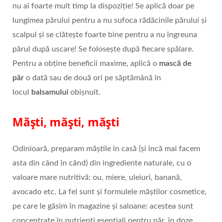
nu ai foarte mult timp la dispoziție! Se aplică doar pe
lungimea părului pentru a nu sufoca rădăcinile părului și
scalpul și se clătește foarte bine pentru a nu îngreuna
părul după uscare! Se folosește după fiecare spălare.
Pentru a obține beneficii maxime, aplică o
mască de
păr
o dată sau de două ori pe săptămână în
locul
balsamului
obișnuit.
Măști, măști, măști
Odinioară, preparam măștile în casă (și încă mai facem
asta din când în când) din ingrediente naturale, cu o
valoare mare nutritivă: ou, miere, uleiuri, banană,
avocado etc. La fel sunt și formulele măștilor cosmetice,
pe care le găsim în magazine și saloane: acestea sunt
concentrate în nutrienți esențiali pentru păr, în doze