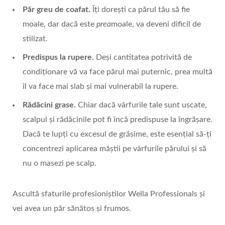
Păr greu de coafat.
Îți dorești ca părul tău să fie
moale, dar dacă este
prea
moale, va deveni dificil de
stilizat.
Predispus la rupere.
Deși cantitatea potrivită de
condiționare vă va face părul mai puternic, prea multă
îl va face mai slab și mai vulnerabil la rupere.
Rădăcini grase.
Chiar dacă vârfurile tale sunt uscate,
scalpul și rădăcinile pot fi încă predispuse la îngrășare.
Dacă te lupți cu excesul de grăsime, este esențial să-ți
concentrezi aplicarea măștii pe vârfurile părului și să
nu o masezi pe scalp.
Ascultă sfaturile profesioniștilor Wella Professionals și
vei avea un păr sănătos și frumos.