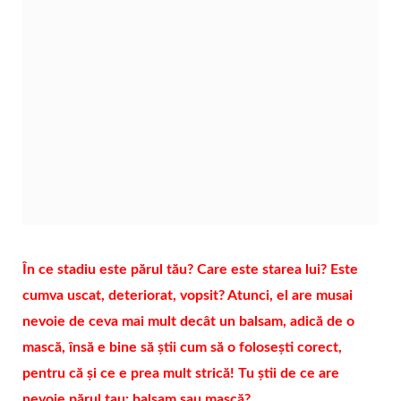
În ce stadiu este părul tău? Care este starea lui? Este
cumva uscat, deteriorat, vopsit? Atunci, el are musai
nevoie de ceva mai mult decât un balsam, adică de o
mască, însă e bine să știi cum să o folosești corect,
pentru că și ce e prea mult strică! Tu știi de ce are
nevoie părul tau: balsam sau mască?