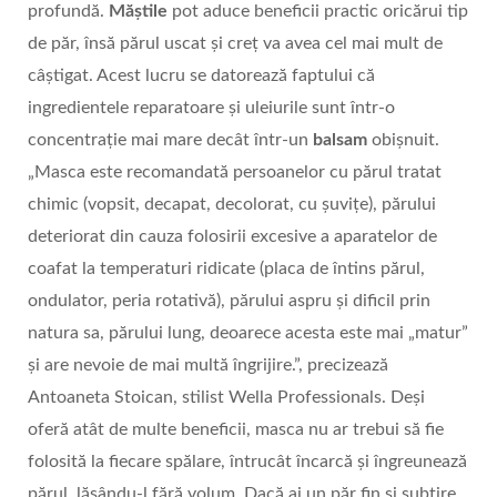
profundă.
Măștile
pot aduce beneficii practic oricărui tip
de păr, însă părul uscat și creț va avea cel mai mult de
câștigat. Acest lucru se datorează faptului că
ingredientele reparatoare și uleiurile sunt într-o
concentrație mai mare decât într-un
balsam
obișnuit.
„Masca este recomandată persoanelor cu părul tratat
chimic (vopsit, decapat, decolorat, cu șuvițe), părului
deteriorat din cauza folosirii excesive a aparatelor de
coafat la temperaturi ridicate (placa de întins părul,
ondulator, peria rotativă), părului aspru și dificil prin
natura sa, părului lung, deoarece acesta este mai „matur”
și are nevoie de mai multă îngrijire.”, precizează
Antoaneta Stoican, stilist Wella Professionals. Deși
oferă atât de multe beneficii, masca nu ar trebui să fie
folosită la fiecare spălare, întrucât încarcă și îngreunează
părul, lăsându-l fără volum. Dacă ai un păr fin și subțire,