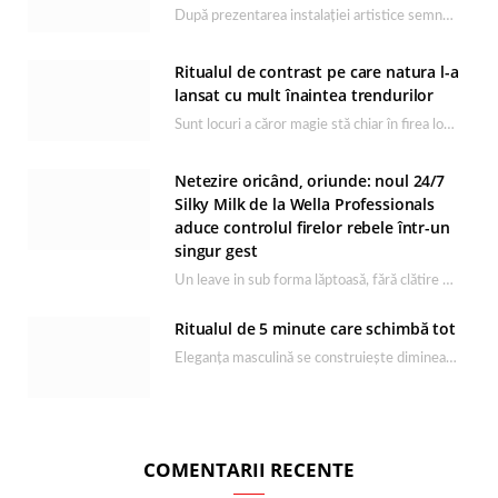
După prezentarea instalației artistice semnată de Catrinel Săbăciag în cadrul evenimentului de lansare HONOR Magic…
Ritualul de contrast pe care natura l-a
lansat cu mult înaintea trendurilor
Sunt locuri a căror magie stă chiar în firea lor naturală, iar Lacul Ursu din…
Netezire oricând, oriunde: noul 24/7
Silky Milk de la Wella Professionals
aduce controlul firelor rebele într-un
singur gest
Un leave in sub forma lăptoasă, fără clătire care completează rutina Ultimate Smooth și transformă…
Ritualul de 5 minute care schimbă tot
Eleganța masculină se construiește dimineața, în câteva minute și cu produsele potrivite. O rutină de…
COMENTARII RECENTE