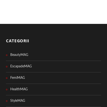
CATEGORII
BeautyMAG
EscapadeMAG
FemiMAG
HealthMAG
StyleMAG