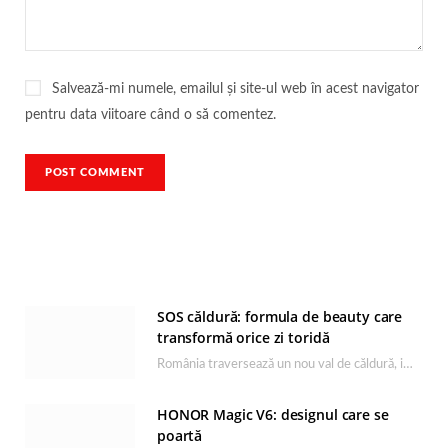
Salvează-mi numele, emailul și site-ul web în acest navigator
pentru data viitoare când o să comentez.
SOS căldură: formula de beauty care
transformă orice zi toridă
România traversează un nou val de căldură, iar rutina de îngrijire capătă un rol esențial…
HONOR Magic V6: designul care se
poartă