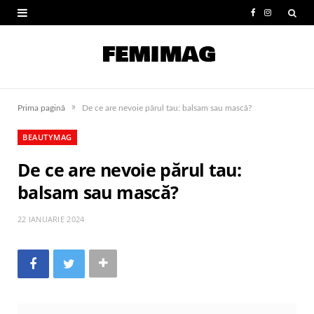
F
I
a
n
c
s
e
t
»
Prima pagină
De ce are nevoie părul tau: balsam sau mască?
b
a
BEAUTYMAG
o
g
De ce are nevoie părul tau:
o
r
balsam sau mască?
k
a
m
22 IANUARIE 2024