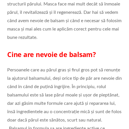
structurii părului. Masca face mai mult decât să înmoaie
părul, îl revitalizează și îl regenerează. Dar hai să vedem
când avem nevoie de balsam și când e necesar să folosim
masca și mai ales cum le aplicăm corect pentru cele mai
bune rezultate.
Cine are nevoie de balsam?
Persoanele care au părul gras și firul gros pot să renunțe
la ajutorul balsamului, deși orice tip de păr are nevoie din
când în când de puțină îngrijire. În principiu, rolul
balsamului este să lase părul moale și ușor de pieptănat,
dar azi găsim multe formule care ajută și repararea lui,
însă ingredientele au o concentrație mică și sunt de folos
doar dacă părul este sănătos, scurt sau natural.
„Balsamul în formula sa are ingrediente active ce