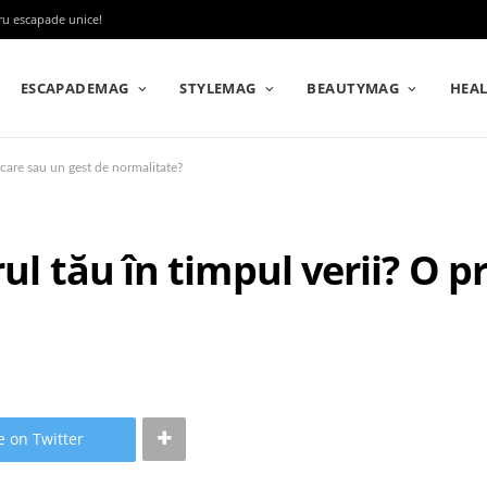
tru escapade unice!
ESCAPADEMAG
STYLEMAG
BEAUTYMAG
HEA
ocare sau un gest de normalitate?
rul tău în timpul verii? O 
e on Twitter