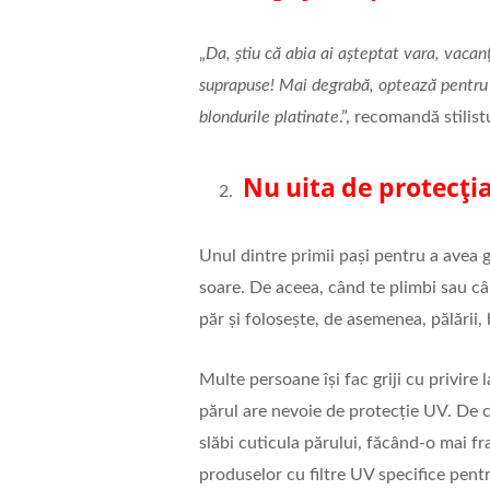
„
Da, știu că abia ai așteptat vara, vacan
suprapuse! Mai degrabă, optează pentru un
blondurile platinate
.”, recomandă stilist
Nu uita de protecți
Unul dintre primii pași pentru a avea gr
soare. De aceea, când te plimbi sau câ
păr și folosește, de asemenea, pălării,
Multe persoane își fac griji cu privire l
părul are nevoie de protecție UV. De c
slăbi cuticula părului, făcând-o mai fra
produselor cu filtre UV specifice pentr