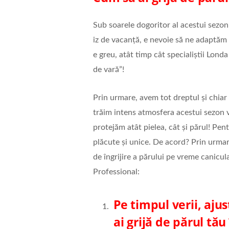
Sub soarele dogoritor al acestui sezon c
iz de vacanță, e nevoie să ne adaptăm co
e greu, atât timp cât specialiștii Lond
de vară”!
Prin urmare, avem tot dreptul și chiar
trăim intens atmosfera acestui sezon v
protejăm atât pielea, cât și părul! Pen
plăcute și unice. De acord? Prin urmare
de îngrijire a părului pe vreme canicula
Professional:
Pe timpul verii, aju
ai grijă de părul tău