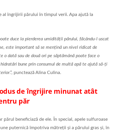
l îngrijirii părului în timpul verii. Apa ajută la
oate duce la pierderea umidității părului, făcându-l uscat
me, este important să se mențină un nivel ridicat de
nte o dată sau de două ori pe săptămână poate face o
 hidratări bune prin consumul de multă apă te ajută să-ți
terior
.”, punctează Alina Culina.
odus de îngrijire minunat atât
pentru păr
r părul beneficiază de ele. În special, apele sulfuroase
ne puternică împotriva mătreții și a părului gras și, în