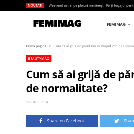
NOUTATI
Weekend astral pe plaiuri românești. Fă-ți bagajul pen
FEMIMAG
»
Prima pagină
Cum să ai grijă de părul tău în timpul verii? O prov
BEAUTYMAG
Cum să ai grijă de pă
de normalitate?
26 IUNIE 2024
Share on Facebook
Shar