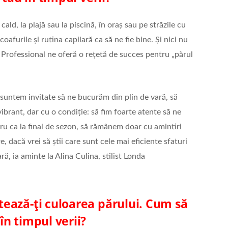
ald, la plajă sau la piscină, în oraș sau pe străzile cu
afurile și rutina capilară ca să ne fie bine. Și nici nu
a Professional ne oferă o rețetă de succes pentru „părul
 suntem invitate să ne bucurăm din plin de vară, să
ibrant, dar cu o condiție: să fim foarte atente să ne
tru ca la final de sezon, să rămânem doar cu amintiri
, dacă vrei să știi care sunt cele mai eficiente sfaturi
ră, ia aminte la Alina Culina, stilist Londa
stează-ți culoarea părului. Cum să
 în timpul verii?