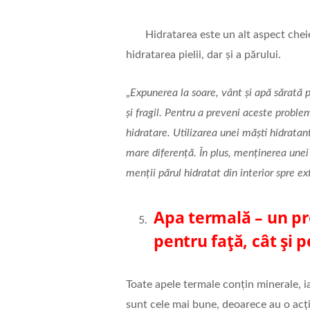
Hidratarea este un alt aspect cheie a
hidratarea pielii, dar și a părului.
„
Expunerea la soare, vânt și apă sărată p
și fragil. Pentru a preveni aceste proble
hidratare. Utilizarea unei măști hidrata
mare diferență. În plus, menținerea unei
menții părul hidratat din interior spre ex
Apa termală – un pr
pentru față, cât și 
Toate apele termale conțin minerale, ia
sunt cele mai bune, deoarece au o acțiu