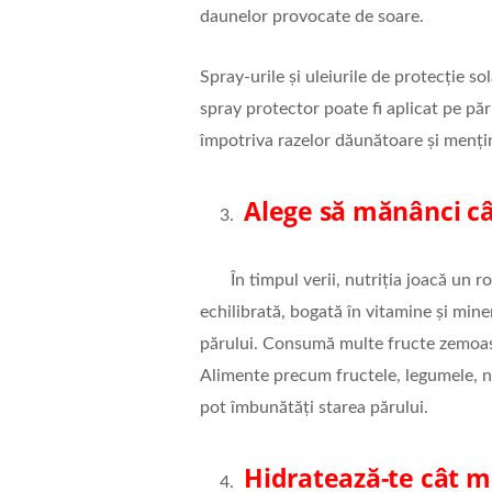
daunelor provocate de soare.
Spray-urile și uleiurile de protecție 
spray protector poate fi aplicat pe pă
împotriva razelor dăunătoare și menți
Alege să mănânci câ
În timpul verii, nutriția joacă un r
echilibrată, bogată în vitamine și mine
părului. Consumă multe fructe zemoase
Alimente precum fructele, legumele, nu
pot îmbunătăți starea părului.
Hidratează-te cât m