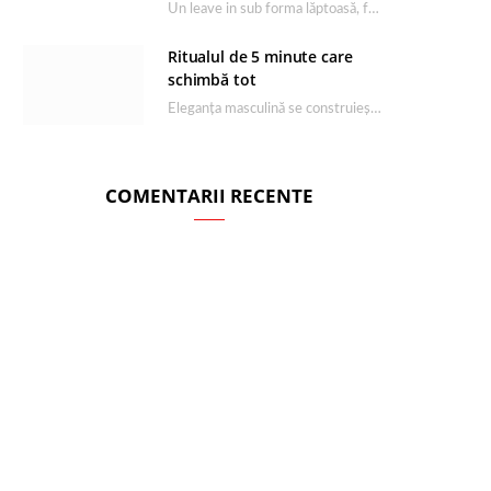
Un leave in sub forma lăptoasă, fără clătire care completează rutina Ultimate Smooth și transformă…
Ritualul de 5 minute care
schimbă tot
Eleganța masculină se construiește dimineața, în câteva minute și cu produsele potrivite. O rutină de…
COMENTARII RECENTE