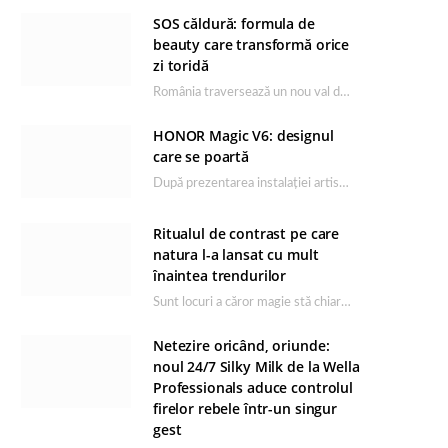
SOS căldură: formula de
beauty care transformă orice
zi toridă
România traversează un nou val de căldură, iar rutina de îngrijire capătă un rol esențial…
HONOR Magic V6: designul
care se poartă
După prezentarea instalației artistice semnată de Catrinel Săbăciag în cadrul evenimentului de lansare HONOR Magic…
Ritualul de contrast pe care
natura l-a lansat cu mult
înaintea trendurilor
Sunt locuri a căror magie stă chiar în firea lor naturală, iar Lacul Ursu din…
Netezire oricând, oriunde:
noul 24/7 Silky Milk de la Wella
Professionals aduce controlul
firelor rebele într-un singur
gest