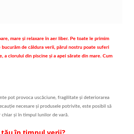
are, mare și relaxare în aer liber. Pe toate le primim
e bucurăm de căldura verii, părul nostru poate suferi
e, a clorului din piscine și a apei sărate din mare. Cum
nte pot provoca uscăciune, fragilitate și deteriorarea
recauție necesare și produsele potrivite, este posibil să
chiar și în timpul lunilor de vară.
 tău în timpul verii?