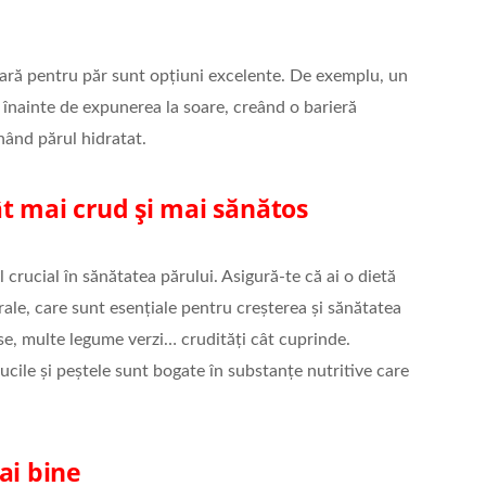
solară pentru păr sunt opțiuni excelente. De exemplu, un
r înainte de expunerea la soare, creând o barieră
nând părul hidratat.
t mai crud și mai sănătos
ol crucial în sănătatea părului. Asigură-te că ai o dietă
rale, care sunt esențiale pentru creșterea și sănătatea
, multe legume verzi… crudități cât cuprinde.
cile și peștele sunt bogate în substanțe nutritive care
ai bine