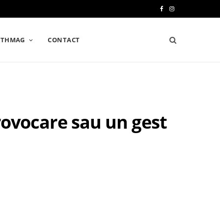
F
I
a
n
LTHMAG
CONTACT
c
s
e
t
b
a
o
g
provocare sau un gest
o
r
k
a
m