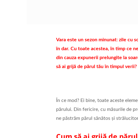
Vara este un sezon minunat: zile cu so
în dar. Cu toate acestea, în timp ce n
din cauza expunerii prelungite la soar
să ai grijă de părul tău în timpul verii?
În ce mod? Ei bine, toate aceste eleme
părului. Din fericire, cu măsurile de p
ne păstrăm părul sănătos și strălucitor 
Cum să ai grijă de părul