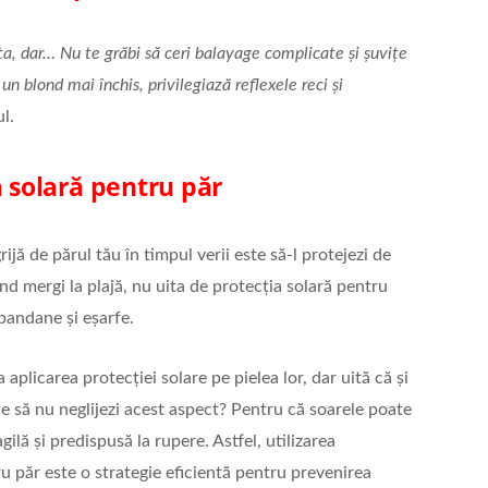
ța, dar… Nu te grăbi să ceri balayage complicate și șuvițe
 blond mai închis, privilegiază reflexele reci și
ul.
a solară pentru păr
ijă de părul tău în timpul verii este să-l protejezi de
nd mergi la plajă, nu uita de protecția solară pentru
 bandane și eșarfe.
a aplicarea protecției solare pe pielea lor, dar uită că și
e să nu neglijezi acest aspect? Pentru că soarele poate
gilă și predispusă la rupere. Astfel, utilizarea
u păr este o strategie eficientă pentru prevenirea