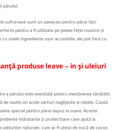
i părului.
ale sulfuroase sunt un panaceu pentru părul tău!
fecte pentru a fi utilizate pe pielea feței noastre și
cu unele ingrediente ușor accesibile, ele pot face cu
anță produse leave – in și uleiuri
ire a părului este esențială pentru menținerea sănătății
ă de multe ori acele vârfuri neglijente și rebele. Caută
late special pentru părul expus la soare. Aceste
ediente hidratante și protectoare care ajută la
a uleiurilor naturale, cum ar fi uleiul de nucă de cocos