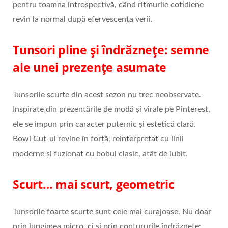
pentru toamna introspectivă, când ritmurile cotidiene
revin la normal după efervescența verii.
Tunsori pline și îndrăznețe: semne
ale unei prezențe asumate
Tunsorile scurte din acest sezon nu trec neobservate.
Inspirate din prezentările de modă și virale pe Pinterest,
ele se impun prin caracter puternic și estetică clară.
Bowl Cut-ul revine în forță, reinterpretat cu linii
moderne și fuzionat cu bobul clasic, atât de iubit.
Scurt… mai scurt, geometric
Tunsorile foarte scurte sunt cele mai curajoase. Nu doar
prin lungimea micro, ci și prin contururile îndrăznețe: