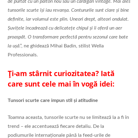
de purtat cu un palton nou sau un cardigan vintage. Mai ales
tunsorile scurte își iau revanșa. Contururile sunt clare și bine
definite, iar volumul este plin. Uneori drept, alteori ondulat.
Șuvițele încadrează cu delicatețe chipul și îi oferă un aer
proaspăt. O transformare perfectă pentru sezonul care bate
la ușă
.”, ne ghidează Mihai Badin, stilist Wella
Professionals.
Ți-am stârnit curiozitatea? Iată
care sunt cele mai în vogă idei:
Tunsori scurte care impun stil și atitudine
Toamna aceasta, tunsorile scurte nu se limitează la a fi în
trend – ele accentuează fiecare detaliu. De la
podiumurile internaționale până la feed-urile de