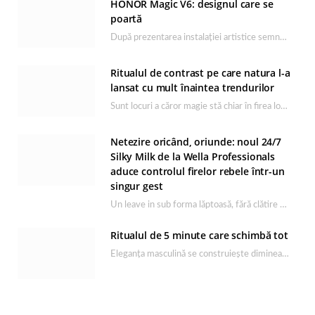
HONOR Magic V6: designul care se
poartă
După prezentarea instalației artistice semnată de Catrinel Săbăciag în cadrul evenimentului de lansare HONOR Magic…
Ritualul de contrast pe care natura l-a
lansat cu mult înaintea trendurilor
Sunt locuri a căror magie stă chiar în firea lor naturală, iar Lacul Ursu din…
Netezire oricând, oriunde: noul 24/7
Silky Milk de la Wella Professionals
aduce controlul firelor rebele într-un
singur gest
Un leave in sub forma lăptoasă, fără clătire care completează rutina Ultimate Smooth și transformă…
Ritualul de 5 minute care schimbă tot
Eleganța masculină se construiește dimineața, în câteva minute și cu produsele potrivite. O rutină de…