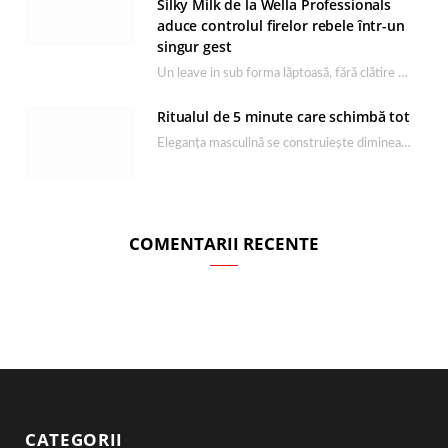
Silky Milk de la Wella Professionals
aduce controlul firelor rebele într-un
singur gest
Un leave in sub forma lăptoasă, fără clătire care completează rutina Ultimate Smooth și transformă…
Ritualul de 5 minute care schimbă tot
Eleganța masculină se construiește dimineața, în câteva minute și cu produsele potrivite. O rutină de…
COMENTARII RECENTE
CATEGORII