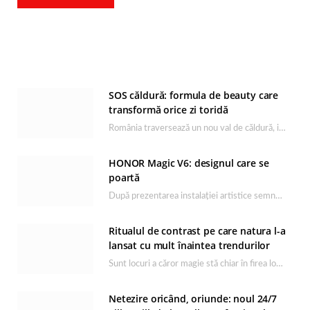
SOS căldură: formula de beauty care
transformă orice zi toridă
România traversează un nou val de căldură, iar rutina de îngrijire capătă un rol esențial…
HONOR Magic V6: designul care se
poartă
După prezentarea instalației artistice semnată de Catrinel Săbăciag în cadrul evenimentului de lansare HONOR Magic…
Ritualul de contrast pe care natura l-a
lansat cu mult înaintea trendurilor
Sunt locuri a căror magie stă chiar în firea lor naturală, iar Lacul Ursu din…
Netezire oricând, oriunde: noul 24/7