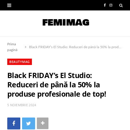
F
I
a
n
c
s
e
t
Prima
»
b
a
Black FRIDAY’s El Studio: Reduceri de până la 50% la produse profesionale de top!
pagină
o
g
BEAUTYMAG
o
r
Black FRIDAY’s El Studio:
k
a
Reduceri de până la 50% la
m
produse profesionale de top!
5 NOIEMBRIE 2024