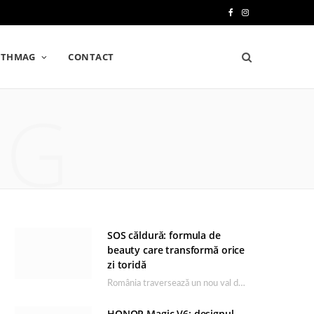
F
I
a
n
LTHMAG
CONTACT
c
s
e
t
NG
b
a
o
g
o
r
k
a
m
SOS căldură: formula de
beauty care transformă orice
zi toridă
România traversează un nou val de căldură, iar rutina de îngrijire capătă un rol esențial…
HONOR Magic V6: designul