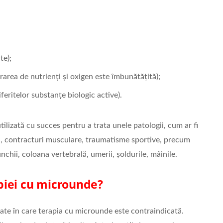
te);
berarea de nutrienți și oxigen este îmbunătățită);
iferitelor substanțe biologic active).
utilizată cu succes pentru a trata unele patologii, cum ar fi
uni, contracturi musculare, traumatisme sportive, precum
chii, coloana vertebrală, umerii, șoldurile, mâinile.
apiei cu microunde?
tate în care terapia cu microunde este contraindicată.