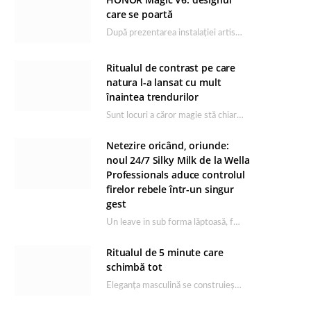
care se poartă
După prezentarea instalației artistice semnată de Catrinel Săbăciag în cadrul evenimentului de lansare HONOR Magic…
Ritualul de contrast pe care
natura l-a lansat cu mult
înaintea trendurilor
Sunt locuri a căror magie stă chiar în firea lor naturală, iar Lacul Ursu din…
Netezire oricând, oriunde:
noul 24/7 Silky Milk de la Wella
Professionals aduce controlul
firelor rebele într-un singur
gest
Un leave in sub forma lăptoasă, fără clătire care completează rutina Ultimate Smooth și transformă…
Ritualul de 5 minute care
schimbă tot
Eleganța masculină se construiește dimineața, în câteva minute și cu produsele potrivite. O rutină de…