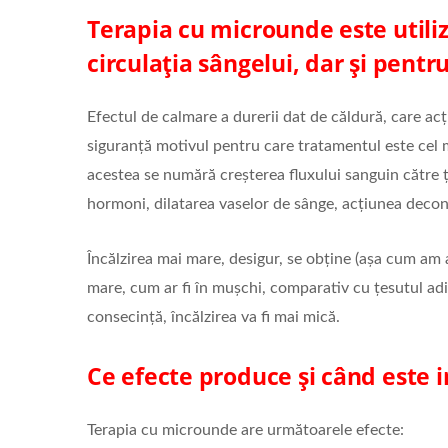
Terapia cu microunde este utiliz
circulația sângelui, dar și pen
Efectul de calmare a durerii dat de căldură, care acț
siguranță motivul pentru care tratamentul este cel m
acestea se numără creșterea fluxului sanguin către 
hormoni, dilatarea vaselor de sânge, acțiunea decon
Încălzirea mai mare, desigur, se obține (așa cum am a
mare, cum ar fi în mușchi, comparativ cu țesutul adi
consecință, încălzirea va fi mai mică.
Ce efecte produce și când este 
Terapia cu microunde are următoarele efecte: