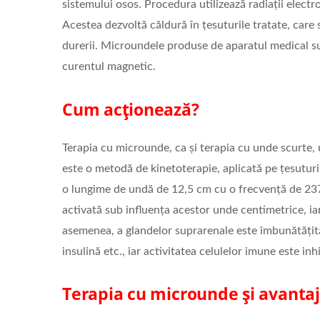
sistemului osos. Procedura utilizează radiații elect
Acestea dezvoltă căldură în țesuturile tratate, care
durerii. Microundele produse de aparatul medical sun
curentul magnetic.
Cum acționează?
Terapia cu microunde, ca și terapia cu unde scurte,
este o metodă de kinetoterapie, aplicată pe țesuturi
o lungime de undă de 12,5 cm cu o frecvență de 23
activată sub influența acestor unde centimetrice, iar
asemenea, a glandelor suprarenale este îmbunătățită
insulină etc., iar activitatea celulelor imune este inh
Terapia cu microunde și avantaj