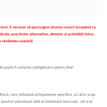
ficient. E necesar să parcurgem drumul corect începând cu
le, practicilor alternative, dietelor și activității fizice.
ru sănătatea noastră!
e poate fi varianta câștigătoare pentru tine!
izică, care utilizează echipamente specifice, al căror scop
n țesutul subcutanat atât al sistemului muscular, cât și al