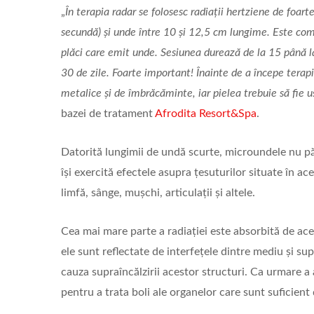
„
În terapia radar se folosesc radiații hertziene de foart
secundă) și unde între 10 și 12,5 cm lungime. Este com
plăci care emit unde. Sesiunea durează de la 15 până l
30 de zile. Foarte important! Înainte de a începe terap
metalice și de îmbrăcăminte, iar pielea trebuie să fie 
bazei de tratament
Afrodita Resort&Spa
.
Datorită lungimii de undă scurte, microundele nu pă
își exercită efectele asupra țesuturilor situate în a
limfă, sânge, mușchi, articulații și altele.
Cea mai mare parte a radiației este absorbită de ac
ele sunt reflectate de interfețele dintre mediu și sup
cauza supraîncălzirii acestor structuri. Ca urmare a 
pentru a trata boli ale organelor care sunt suficient