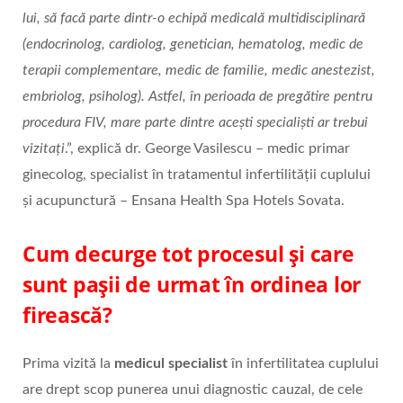
lui, să facă parte dintr-o echipă medicală multidisciplinară
(endocrinolog, cardiolog, genetician, hematolog, medic de
terapii complementare, medic de familie, medic anestezist,
embriolog, psiholog). Astfel, în perioada de pregătire pentru
procedura FIV, mare parte dintre acești specialiști ar trebui
vizitați
.”, explică dr. George Vasilescu – medic primar
ginecolog, specialist în tratamentul infertilității cuplului
și acupunctură – Ensana Health Spa Hotels Sovata.
Cum decurge tot procesul și care
sunt pașii de urmat în ordinea lor
firească?
Prima vizită la
medicul specialist
în infertilitatea cuplului
are drept scop punerea unui diagnostic cauzal, de cele