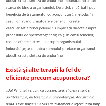
obosit; crește sinteza de endorfine îmbunătățind astfel
starea de bine a organismului. De altfel, și bărbații pot
beneficia de tratamentul cu acupunctură, metoda, în
cazul lor, având următoarele beneficii: crește
vascularizația zonei pelvine cu implicații directe asupra
procesului de spermatogeneză; ca și în cazul femeilor,
reduce efectele stresului asupra organismului,
îmbunătățește calitatea somnului și reface organismul
obosit; crește sinteza de endorfine.
Există și alte terapii la fel de
eficiente precum acupunctura?
„
Da!
Pe lângă terapia cu acupunctură, eficiente sunt și
apifitoterapia, dietoterapia și balneoterapia. Aceasta din
urmă a fost singura metodă de tratament a infertilității timp