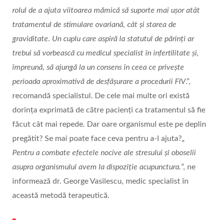
rolul de a ajuta viitoarea mămică să suporte mai ușor atât
tratamentul de stimulare ovariană, cât și starea de
graviditate
.
Un cuplu care aspiră la statutul de părinți ar
trebui să vorbească cu medicul specialist în infertilitate și,
împreună, să ajungă la un consens în ceea ce privește
perioada aproximativă de desfășurare a procedurii FIV
.”,
recomandă specialistul. De cele mai multe ori există
dorința exprimată de către pacienți ca tratamentul să fie
făcut cât mai repede
.
Dar oare organismul este pe deplin
pregătit? Se mai poate face ceva pentru a-l ajuta?„
Pentru a combate efectele nocive ale stresului și oboselii
asupra organismului avem la dispoziție acupunctura.
”, ne
informează dr. George Vasilescu, medic specialist în
această metodă terapeutică.