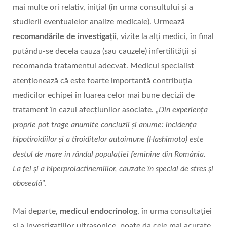
mai multe ori relativ, inițial (în urma consultului și a
studierii eventualelor analize medicale). Urmează
recomandările de investigații
, vizite la alți medici, în final
putându-se decela cauza (sau cauzele) infertilității și
recomanda tratamentul adecvat. Medicul specialist
atenționează că este foarte importantă contribuția
medicilor echipei în luarea celor mai bune decizii de
tratament în cazul afecțiunilor asociate. „
Din experiența
proprie pot trage anumite concluzii și anume: incidența
hipotiroidiilor și a tiroiditelor autoimune (Hashimoto) este
destul de mare în rândul populației feminine din România.
La fel și a hiperprolactinemiilor, cauzate în special de stres și
oboseală
”.
Mai departe,
medicul endocrinolog
, în urma consultației
și a investigațiilor ultrasonice, poate da cele mai acurate