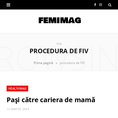
F
I
a
n
c
s
e
t
ROWSI
b
a
TAG
PROCEDURA DE FIV
o
g
o
r
»
Prima pagină
procedura de FIV
k
a
m
HEALTHMAG
Pași către cariera de mamă
13 MARTIE 2024