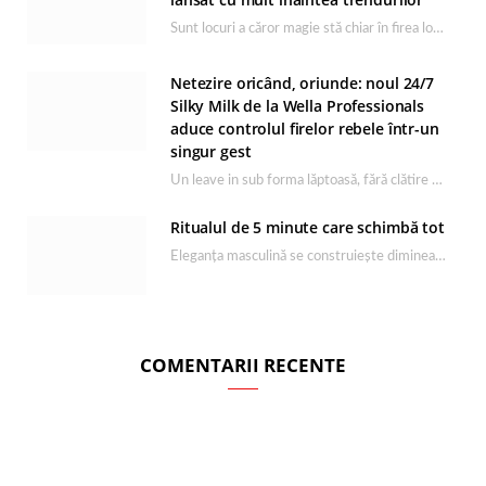
Sunt locuri a căror magie stă chiar în firea lor naturală, iar Lacul Ursu din…
Netezire oricând, oriunde: noul 24/7
Silky Milk de la Wella Professionals
aduce controlul firelor rebele într-un
singur gest
Un leave in sub forma lăptoasă, fără clătire care completează rutina Ultimate Smooth și transformă…
Ritualul de 5 minute care schimbă tot
Eleganța masculină se construiește dimineața, în câteva minute și cu produsele potrivite. O rutină de…
COMENTARII RECENTE