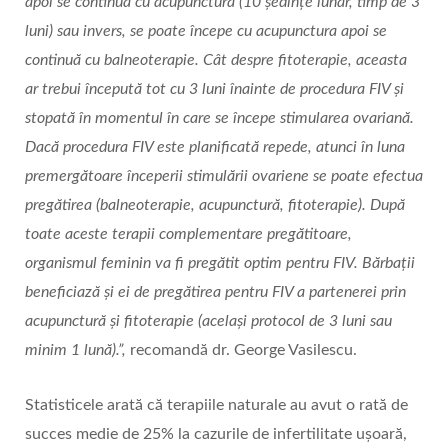
apoi se continuă cu acupunctura (10 ședințe lunar, timp de 3
luni) sau invers, se poate începe cu acupunctura apoi se
continuă cu balneoterapie. Cât despre fitoterapie, aceasta
ar trebui începută tot cu 3 luni înainte de procedura FIV și
stopată în momentul în care se începe stimularea ovariană.
Dacă procedura FIV este planificată repede, atunci în luna
premergătoare începerii stimulării ovariene se poate efectua
pregătirea (balneoterapie, acupunctură, fitoterapie). După
toate aceste terapii complementare pregătitoare,
organismul feminin va fi pregătit optim pentru FIV. Bărbații
beneficiază și ei de pregătirea pentru FIV a partenerei prin
acupunctură și fitoterapie (același protocol de 3 luni sau
minim 1 lună).”,
recomandă dr. George Vasilescu.
Statisticele arată că terapiile naturale au avut o rată de
succes medie de 25% la cazurile de infertilitate ușoară,