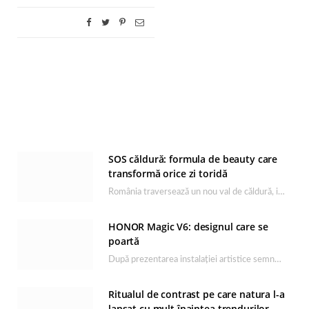
SOS căldură: formula de beauty care
transformă orice zi toridă
România traversează un nou val de căldură, iar rutina de îngrijire capătă un rol esențial…
HONOR Magic V6: designul care se
poartă
După prezentarea instalației artistice semnată de Catrinel Săbăciag în cadrul evenimentului de lansare HONOR Magic…
Ritualul de contrast pe care natura l-a
lansat cu mult înaintea trendurilor