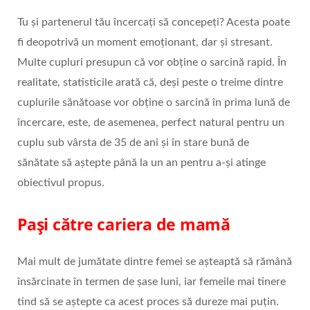
Tu și partenerul tău încercați să concepeți? Acesta poate
fi deopotrivă un moment emoționant, dar și stresant.
Multe cupluri presupun că vor obține o sarcină rapid. În
realitate, statisticile arată că, deși peste o treime dintre
cuplurile sănătoase vor obține o sarcină în prima lună de
încercare, este, de asemenea, perfect natural pentru un
cuplu sub vârsta de 35 de ani și în stare bună de
sănătate să aștepte până la un an pentru a-și atinge
obiectivul propus.
Pași către cariera de mamă
Mai mult de jumătate dintre femei se așteaptă să rămână
însărcinate în termen de șase luni, iar femeile mai tinere
tind să se aștepte ca acest proces să dureze mai puțin.