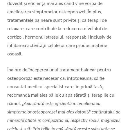
dovedit și eficiența mai ales când vine vorba de
ameliorarea simptomelor osteoporozei. În plus,
tratamentele balneare sunt privite și ca terapii de
relaxare, care contribuie la reducerea nivelului de
cortizol, hormonul stresului, responsabil inclusiv de
inhibarea activității celulelor care produc materie
osoasă.
Înainte de începerea unui tratament balnear pentru
osteoporoză este necesar ca, întotdeauna, să fie
consultat medicul specialist care, în primă fază,
recomandă mai ales băile cu apă sărată și terapiile cu
nămol. „
Apa sărată este eficientă în ameliorarea
simptomelor osteoporozei mai ales datorită conținutului de
minerale aflate în compoziția ei, respectiv sodiu, magneziu,
calciu și sulf. Prin băile în apă sărată aceste substanțe se