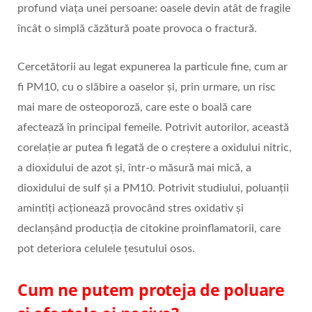
profund viața unei persoane: oasele devin atât de fragile
încât o simplă căzătură poate provoca o fractură.
Cercetătorii au legat expunerea la particule fine, cum ar
fi PM10, cu o slăbire a oaselor și, prin urmare, un risc
mai mare de osteoporoză, care este o boală care
afectează în principal femeile. Potrivit autorilor, această
corelație ar putea fi legată de o creștere a oxidului nitric,
a dioxidului de azot și, într-o măsură mai mică, a
dioxidului de sulf și a PM10. Potrivit studiului, poluanții
amintiți acționează provocând stres oxidativ și
declanșând producția de citokine proinflamatorii, care
pot deteriora celulele țesutului osos.
Cum ne putem proteja de poluare