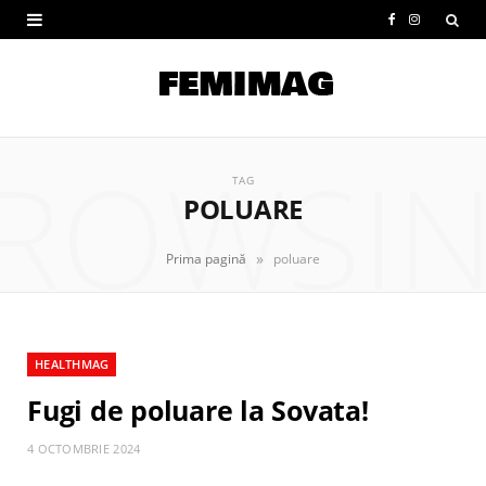
F
I
a
n
c
s
e
t
ROWSI
b
a
TAG
POLUARE
o
g
o
r
»
Prima pagină
poluare
k
a
m
HEALTHMAG
Fugi de poluare la Sovata!
4 OCTOMBRIE 2024