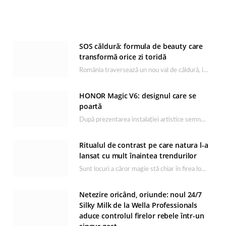
SOS căldură: formula de beauty care
transformă orice zi toridă
România traversează un nou val de căldură, iar rutina de îngrijire capătă un rol esențial…
HONOR Magic V6: designul care se
poartă
După prezentarea instalației artistice semnată de Catrinel Săbăciag în cadrul evenimentului de lansare HONOR Magic…
Ritualul de contrast pe care natura l-a
lansat cu mult înaintea trendurilor
Sunt locuri a căror magie stă chiar în firea lor naturală, iar Lacul Ursu din…
Netezire oricând, oriunde: noul 24/7
Silky Milk de la Wella Professionals
aduce controlul firelor rebele într-un