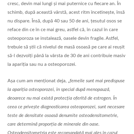
cresc, devin mai lungi și mai puternice cu fiecare an. În
schimb, după această vârstă, acest ritm încetinește, însă
nu dispare. Însă, după 40 sau 50 de ani, țesutul osos se
reface din ce în ce mai greu, astfel că, în cazul în care
osteoporoza se instalează, oasele devin fragile. Astfel,
trebuie să știi că nivelul de masă osoasă pe care ai reușit
să-l dezvolți până la vârsta de 30 de ani contribuie masiv
la apariția sau nu a osteoporozei.
Așa cum am menționat deja, „
femeile sunt mai predispuse
la apariția osteoporozei, în special după menopauză,
deoarece nu mai există protecția oferită de estrogen. În
ceea ce privește diagnosticarea osteoporozei, sunt necesare
teste de densitate osoasă denumite osteodensitometrie,
care determină proporția de minerale din oase.
Osteodensitometria este recomandată mai ales în cazul