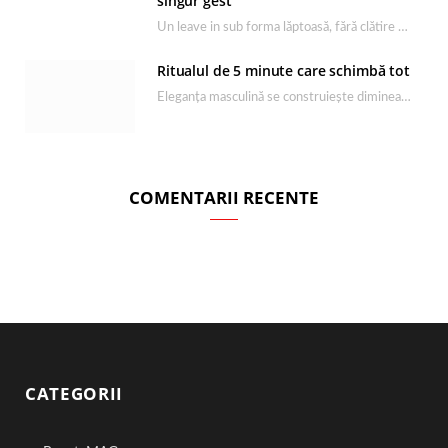
singur gest
Un leave in sub forma lăptoasă, fără clătire care completează rutina Ultimate Smooth și transformă…
Ritualul de 5 minute care schimbă tot
Eleganța masculină se construiește dimineața, în câteva minute și cu produsele potrivite. O rutină de…
COMENTARII RECENTE
CATEGORII