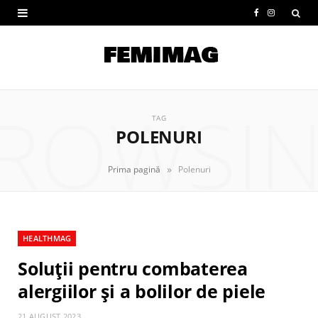
F
I
a
n
c
s
e
t
ROWSI
b
a
TAG
POLENURI
o
g
o
r
»
Prima pagină
Polenuri
k
a
m
HEALTHMAG
Soluții pentru combaterea
alergiilor și a bolilor de piele
21 AUGUST 2023