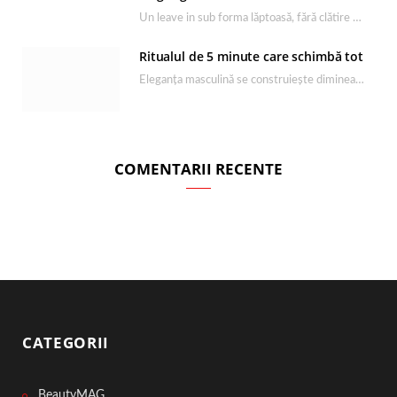
Un leave in sub forma lăptoasă, fără clătire care completează rutina Ultimate Smooth și transformă…
Ritualul de 5 minute care schimbă tot
Eleganța masculină se construiește dimineața, în câteva minute și cu produsele potrivite. O rutină de…
COMENTARII RECENTE
CATEGORII
BeautyMAG