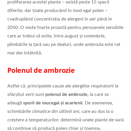
proliferarea acestei plante – există peste 15 specii
diferite, dar toate producând în mod egal polen –
cvadruplând concentrația de alergeni în aer până în
2050. O veste foarte proastă pentru persoanele sensibile
care ar trebui să evite, între august și noiembrie,
plimbările la țară sau pe dealuri, unde ambrozia este cel
mai des întâlnită.
Polenul de ambrozie
Astfel că, principalele cauze ale alergiilor respiratorii la
sfârșitul verii sunt
polenul de ambrozie,
la care se
adaugă
sporii de mucegai și acarienii
. De asemenea,
schimbările climatice din ultimii ani, care au dus la o
creștere a temperaturilor, determină unele plante de vară
să continue să producă polen chiar și toamna,