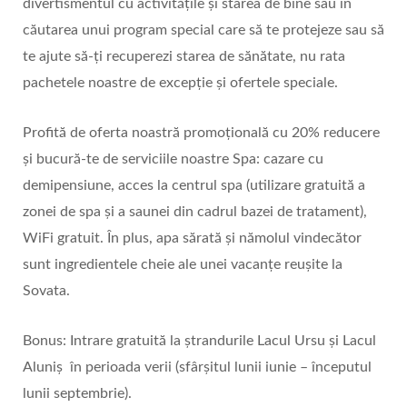
divertismentul cu activitățile și starea de bine sau în
căutarea unui program special care să te protejeze sau să
te ajute să-ți recuperezi starea de sănătate, nu rata
pachetele noastre de excepție și ofertele speciale.
Profită de oferta noastră promoțională cu 20% reducere
și bucură-te de serviciile noastre Spa: cazare cu
demipensiune, acces la centrul spa (utilizare gratuită a
zonei de spa și a saunei din cadrul bazei de tratament),
WiFi gratuit. În plus, apa sărată și nămolul vindecător
sunt ingredientele cheie ale unei vacanțe reușite la
Sovata.
Bonus: Intrare gratuită la ștrandurile Lacul Ursu și Lacul
Aluniș în perioada verii (sfârșitul lunii iunie – începutul
lunii septembrie).