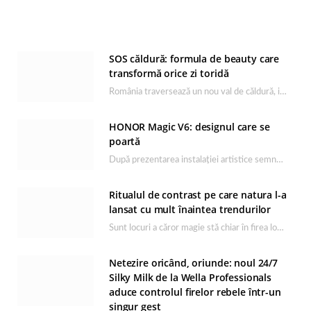
SOS căldură: formula de beauty care
transformă orice zi toridă
România traversează un nou val de căldură, iar rutina de îngrijire capătă un rol esențial…
HONOR Magic V6: designul care se
poartă
După prezentarea instalației artistice semnată de Catrinel Săbăciag în cadrul evenimentului de lansare HONOR Magic…
Ritualul de contrast pe care natura l-a
lansat cu mult înaintea trendurilor
Sunt locuri a căror magie stă chiar în firea lor naturală, iar Lacul Ursu din…
Netezire oricând, oriunde: noul 24/7
Silky Milk de la Wella Professionals
aduce controlul firelor rebele într-un
singur gest