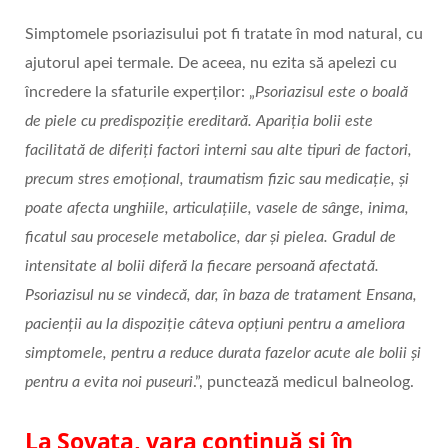
Simptomele psoriazisului pot fi tratate în mod natural, cu
ajutorul apei termale. De aceea, nu ezita să apelezi cu
încredere la sfaturile experților: „
Psoriazisul este o boală
de piele cu predispoziție ereditară. Apariția bolii este
facilitată de diferiți factori interni sau alte tipuri de factori,
precum stres emoțional, traumatism fizic sau medicație, și
poate afecta unghiile, articulațiile, vasele de sânge, inima,
ficatul sau procesele metabolice, dar și pielea. Gradul de
intensitate al bolii diferă la fiecare persoană afectată.
Psoriazisul nu se vindecă, dar, în baza de tratament Ensana,
pacienții au la dispoziție câteva opțiuni pentru a ameliora
simptomele, pentru a reduce durata fazelor acute ale bolii și
pentru a evita noi puseuri
.”, punctează medicul balneolog.
La Sovata, vara continuă și în