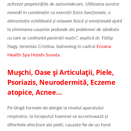
activeze proprietățile de autovindecare. Utilizarea acestor
remedii în combinație cu exerciții fizice funcționale, o
alimentație echilibrată și relaxare fizică și emoțională ajută
la eliminarea cauzelor profunde ale problemei de sănătate
cu care se confruntă pacienții noștri
.”, explică dr. Fülöp
Nagy Jeremiás Cristina, balneolog în cadrul
Ensana
Health Spa Hotels Sovata
.
Mușchi, Oase și Articulații,
Piele,
Psoriazis, Neurodermită, Eczeme
atopice, Acnee…
Pe lângă formele de alergie la nivelul aparatului
respirator, la începutul toamnei se accentuează și
diferitele afecțiuni ale pielii, cauzate fie de un fond