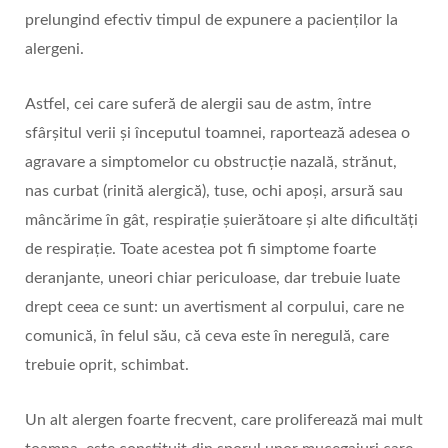
prelungind efectiv timpul de expunere a pacienților la
alergeni.
Astfel, cei care suferă de alergii sau de astm, între
sfârșitul verii și începutul toamnei, raportează adesea o
agravare a simptomelor cu obstrucție nazală, strănut,
nas curbat (rinită alergică), tuse, ochi apoși, arsură sau
mâncărime în gât, respirație șuierătoare și alte dificultăți
de respirație. Toate acestea pot fi simptome foarte
deranjante, uneori chiar periculoase, dar trebuie luate
drept ceea ce sunt: un avertisment al corpului, care ne
comunică, în felul său, că ceva este în neregulă, care
trebuie oprit, schimbat.
Un alt alergen foarte frecvent, care proliferează mai mult