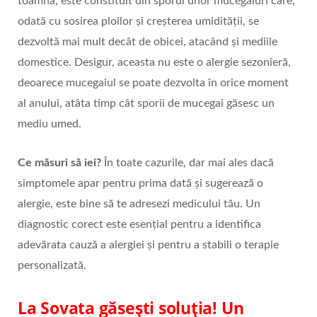
toamna, este constituit din sporul unor mucegaiuri care,
odată cu sosirea ploilor și creșterea umidității, se
dezvoltă mai mult decât de obicei, atacând și mediile
domestice. Desigur, aceasta nu este o alergie sezonieră,
deoarece mucegaiul se poate dezvolta în orice moment
al anului, atâta timp cât sporii de mucegai găsesc un
mediu umed.
Ce măsuri să iei?
În toate cazurile, dar mai ales dacă
simptomele apar pentru prima dată și sugerează o
alergie, este bine să te adresezi medicului tău. Un
diagnostic corect este esențial pentru a identifica
adevărata cauză a alergiei și pentru a stabili o terapie
personalizată.
La Sovata găsești soluția! Un