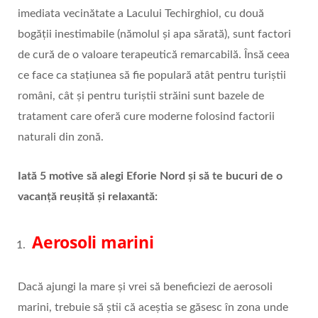
imediata vecinătate a Lacului Techirghiol, cu două
bogății inestimabile (nămolul și apa sărată), sunt factori
de cură de o valoare terapeutică remarcabilă. Însă ceea
ce face ca stațiunea să fie populară atât pentru turiștii
români, cât și pentru turiștii străini sunt bazele de
tratament care oferă cure moderne folosind factorii
naturali din zonă.
Iată 5 motive să alegi Eforie Nord și să te bucuri de o
vacanță reușită și relaxantă:
Aerosoli marini
Dacă ajungi la mare și vrei să beneficiezi de aerosoli
marini, trebuie să știi că aceștia se găsesc în zona unde