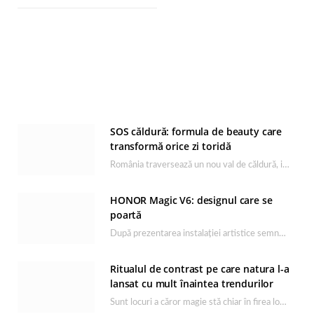
SOS căldură: formula de beauty care
transformă orice zi toridă
România traversează un nou val de căldură, iar rutina de îngrijire capătă un rol esențial…
HONOR Magic V6: designul care se
poartă
După prezentarea instalației artistice semnată de Catrinel Săbăciag în cadrul evenimentului de lansare HONOR Magic…
Ritualul de contrast pe care natura l-a
lansat cu mult înaintea trendurilor
Sunt locuri a căror magie stă chiar în firea lor naturală, iar Lacul Ursu din…