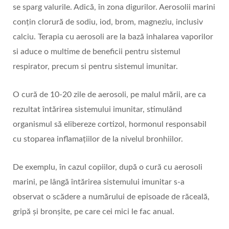
se sparg valurile. Adică, în zona digurilor. Aerosolii marini
conțin clorură de sodiu, iod, brom, magneziu, inclusiv
calciu. Terapia cu aerosoli are la bază inhalarea vaporilor
si aduce o multime de beneficii pentru sistemul
respirator, precum si pentru sistemul imunitar.
O cură de 10-20 zile de aerosoli, pe malul mării, are ca
rezultat întărirea sistemului imunitar, stimulând
organismul să elibereze cortizol, hormonul responsabil
cu stoparea inflamațiilor de la nivelul bronhiilor.
De exemplu, în cazul copiilor, după o cură cu aerosoli
marini, pe lângă întărirea sistemului imunitar s-a
observat o scădere a numărului de episoade de răceală,
gripă și bronșite, pe care cei mici le fac anual.