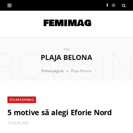
F
I
a
n
c
s
e
t
ROWSI
b
a
TAG
PLAJA BELONA
o
g
o
r
»
Prima pagină
Plaja Belona
k
a
m
ESCAPADEMAG
5 motive să alegi Eforie Nord
15 IULIE 2022