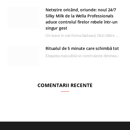
Netezire oricând, oriunde: noul 24/7
Silky Milk de la Wella Professionals
aduce controlul firelor rebele într-un
singur gest
Un leave in sub forma lăptoasă, fără clătire care completează rutina Ultimate Smooth și transformă…
Ritualul de 5 minute care schimbă tot
Eleganța masculină se construiește dimineața, în câteva minute și cu produsele potrivite. O rutină de…
COMENTARII RECENTE