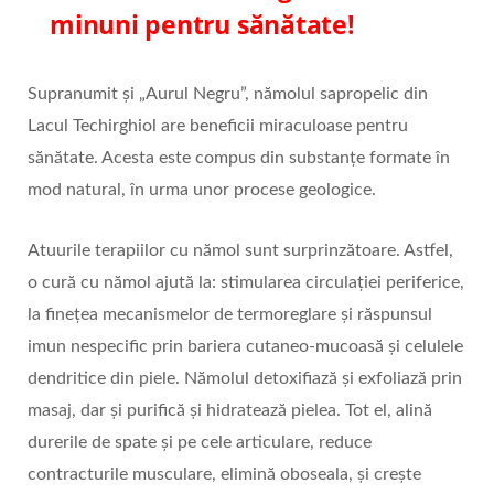
minuni pentru sănătate!
Supranumit și „Aurul Negru”, nămolul sapropelic din
Lacul Techirghiol are beneficii miraculoase pentru
sănătate. Acesta este compus din substanțe formate în
mod natural, în urma unor procese geologice.
Atuurile terapiilor cu nămol sunt surprinzătoare. Astfel,
o cură cu nămol ajută la: stimularea circulației periferice,
la finețea mecanismelor de termoreglare și răspunsul
imun nespecific prin bariera cutaneo-mucoasă și celulele
dendritice din piele. Nămolul detoxifiază și exfoliază prin
masaj, dar și purifică și hidratează pielea. Tot el, alină
durerile de spate și pe cele articulare, reduce
contracturile musculare, elimină oboseala, și crește