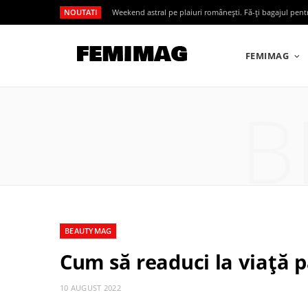
NOUTATI
Weekend astral pe plaiuri românești. Fă-ți bagajul pen
FEMIMAG
B
BEAUTYMAG
Cum să readuci la viață pă
10 AUGUST 2022