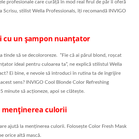
e profesionale care curăță în mod real firul de păr îi oferă
na Scrisu, stilist Wella Professionals, îți recomandă INVIGO
ii cu un șampon nuanțator
a tinde să se decolororeze. ”Fie că ai părul blond, roșcat
ator ideal pentru culoarea ta”, ne explică stilistul Wella
? Ei bine, e nevoie să introduci în rutina ta de îngrijire
n acest sens? INVIGO Cool Blonde Color Refreshing
5 minute să acționeze, apoi se clătește.
 menținerea culorii
re ajută la menținerea culorii. Folosește Color Fresh Mask
pe orice altă mască.