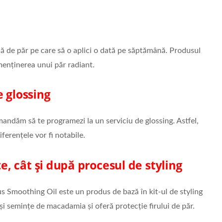
că de păr pe care să o aplici o dată pe săptămână. Produsul
 menținerea unui păr radiant.
e glossing
omandăm să te programezi la un serviciu de glossing. Astfel,
iferențele vor fi notabile.
te, cât și după procesul de styling
s Smoothing Oil este un produs de bază în kit-ul de styling
și semințe de macadamia și oferă protecție firului de păr.