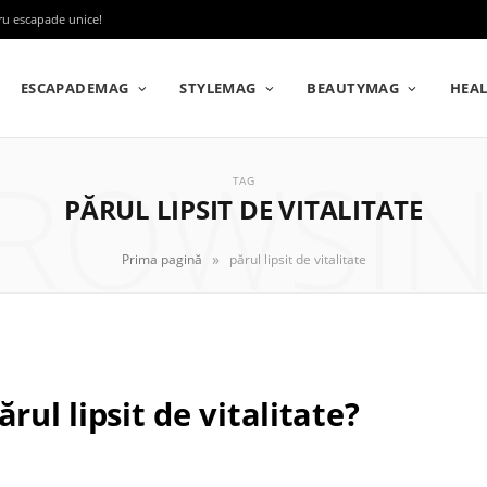
tru escapade unice!
ESCAPADEMAG
STYLEMAG
BEAUTYMAG
HEA
ROWSI
TAG
PĂRUL LIPSIT DE VITALITATE
»
Prima pagină
părul lipsit de vitalitate
rul lipsit de vitalitate?