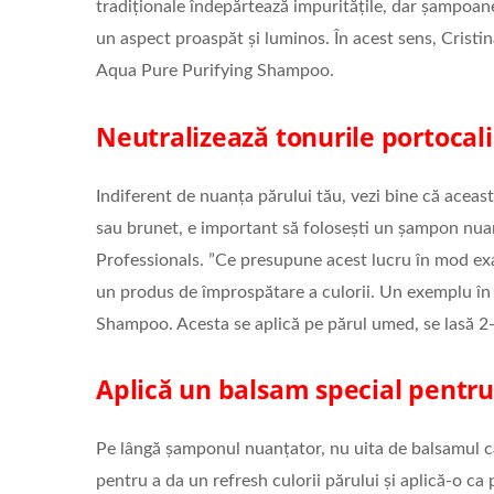
tradiționale îndepărtează impuritățile, dar șampoanel
un aspect proaspăt și luminos. În acest sens, Cristi
Aqua Pure Purifying Shampoo.
Neutralizează tonurile portocal
Indiferent de nuanța părului tău, vezi bine că aceast
sau brunet, e important să folosești un șampon nuanț
Professionals. ”Ce presupune acest lucru în mod exact
un produs de împrospătare a culorii. Un exemplu î
Shampoo. Acesta se aplică pe părul umed, se lasă 2-
Aplică un balsam special pentru
Pe lângă șamponul nuanțator, nu uita de balsamul ca
pentru a da un refresh culorii părului și aplică-o ca 