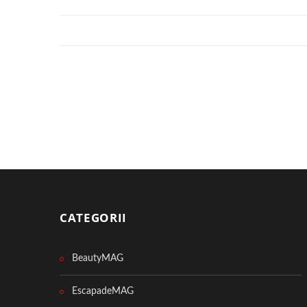
CATEGORII
BeautyMAG
EscapadeMAG