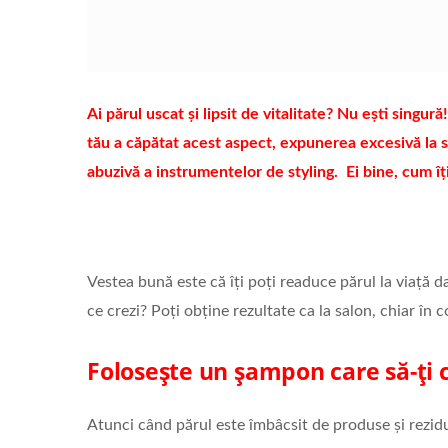
Ai părul uscat și lipsit de vitalitate? Nu ești singu
tău a căpătat acest aspect, expunerea excesivă la so
abuzivă a instrumentelor de styling. Ei bine, cum îți 
Vestea bună este că îți poți readuce părul la viață da
ce crezi? Poți obține rezultate ca la salon, chiar în c
Folosește un șampon care să-ți 
Atunci când părul este îmbâcsit de produse și rezidu