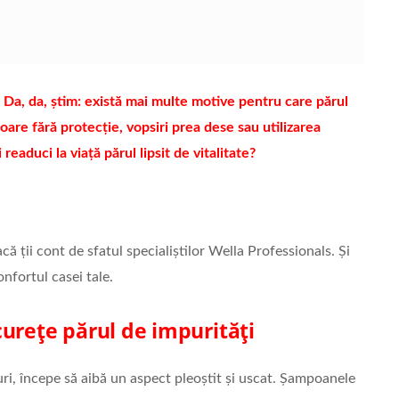
ră! Da, da, știm: există mai multe motive pentru care părul
are fără protecție, vopsiri prea dese sau utilizarea
readuci la viață părul lipsit de vitalitate?
că ții cont de sfatul specialiștilor Wella Professionals. Și
onfortul casei tale.
curețe părul de impurități
ri, începe să aibă un aspect pleoștit și uscat. Șampoanele