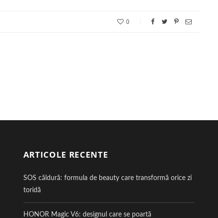
0
ARTICOLE RECENTE
SOS căldură: formula de beauty care transformă orice zi
toridă
HONOR Magic V6: designul care se poartă