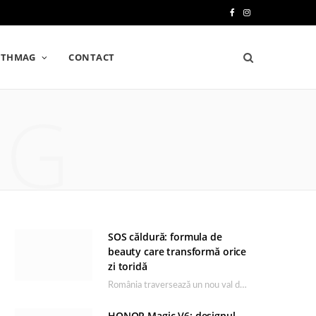
F
I
a
n
LTHMAG
CONTACT
c
s
e
t
NG
b
a
o
g
o
r
k
a
m
SOS căldură: formula de
beauty care transformă orice
zi toridă
România traversează un nou val de căldură, iar rutina de îngrijire capătă un rol esențial…
HONOR Magic V6: designul