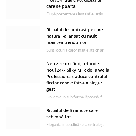
care se poartă
După prezentarea instalației artistice semnată de Catrinel Săbăciag în cadrul evenimentului de lansare HONOR Magic…
Ritualul de contrast pe care
natura l-a lansat cu mult
înaintea trendurilor
Sunt locuri a căror magie stă chiar în firea lor naturală, iar Lacul Ursu din…
Netezire oricând, oriunde:
noul 24/7 Silky Milk de la Wella
Professionals aduce controlul
firelor rebele într-un singur
gest
Un leave in sub forma lăptoasă, fără clătire care completează rutina Ultimate Smooth și transformă…
Ritualul de 5 minute care
schimbă tot
Eleganța masculină se construiește dimineața, în câteva minute și cu produsele potrivite. O rutină de…