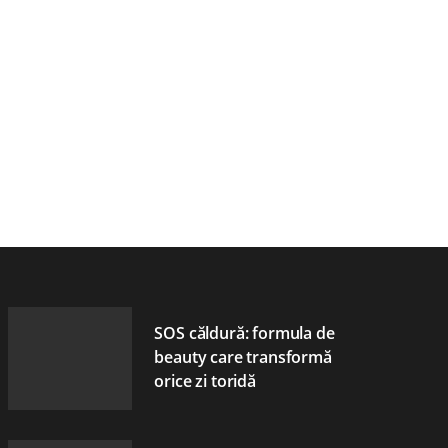
SOS căldură: formula de
beauty care transformă
orice zi toridă