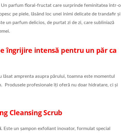
Un parfum floral-fructat care surprinde feminitatea într-o
opesc pe piele, lăsând loc unei inimi delicate de trandafir și
te un parfum delicios, de purtat zi de zi, care subliniază
femei.
e îngrijire intensă pentru un păr ca
i-au lăsat amprenta asupra părului, toamna este momentul
. Produsele profesionale îți oferă nu doar hidratare, ci și
ing Cleansing Scrub
i.
Este un șampon exfoliant inovator, formulat special