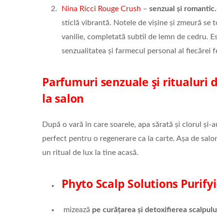
Nina Ricci Rouge Crush
–
senzual și romantic.
sticlă vibrantă. Notele de vișine și zmeură se t
vanilie, completată subtil de lemn de cedru. Es
senzualitatea și farmecul personal al fiecărei 
Parfumuri senzuale și ritualuri d
la salon
După o vară în care soarele, apa sărată și clorul ș
perfect pentru o regenerare ca la carte. Așa de salon
un ritual de lux la tine acasă.
Phyto Scalp Solutions Purify
mizează
pe curățarea și detoxifierea
scalpulu