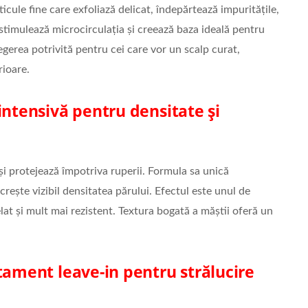
icule fine care exfoliază delicat, îndepărtează impuritățile,
 stimulează microcirculația și creează baza ideală pentru
egerea potrivită pentru cei care vor un scalp curat,
rioare.
ntensivă pentru densitate și
și protejează împotriva ruperii. Formula sa unică
crește vizibil densitatea părului. Efectul este unul de
lat și mult mai rezistent. Textura bogată a măștii oferă un
tament leave-in pentru strălucire