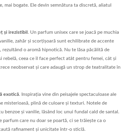
 mai bogate. Ele devin semnătura ta discretă, aliatul
 și irezistibil
. Un parfum unisex care se joacă pe muchia
vanilie, zahăr și scorțișoară sunt echilibrate de accente
 rezultând o aromă hipnotică. Nu te lăsa păcălită de
 rebelă, ceea ce îl face perfect atât pentru femei, cât și
rece neobservat și care adaugă un strop de teatralitate în
vă exotică
. Inspirația vine din peisajele spectaculoase ale
 misterioasă, plină de culoare și texturi. Notele de
cu benzoe și vanilie, lăsând loc unui fundal cald de santal.
e parfum care nu doar se poartă, ci se trăiește ca o
ută rafinament și unicitate într-o sticlă.