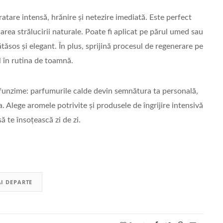
ratare intensă, hrănire și netezire imediată. Este perfect
area strălucirii naturale. Poate fi aplicat pe părul umed sau
ătăsos și elegant. În plus, sprijină procesul de regenerare pe
l în rutina de toamnă.
funzime: parfumurile calde devin semnătura ta personală,
. Alege aromele potrivite și produsele de îngrijire intensivă
ă te însoțească zi de zi.
I DEPARTE