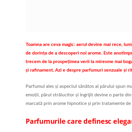
Toamna are ceva magic: aerul devine mai rece, lumin
de dorința de a descoperi noi arome. Este anotimpu
trecem de la prospețimea verii la miresme mai boga
și rafinament. Azi e despre parfumuri senzuale și rit
Parfumul ales și aspectul sănătos al părului spun mu
emoții, părul strălucitor și îngrijit devine o parte 
marcată prin arome hipnotice și prin tratamente de îng
Parfumurile care definesc eleg