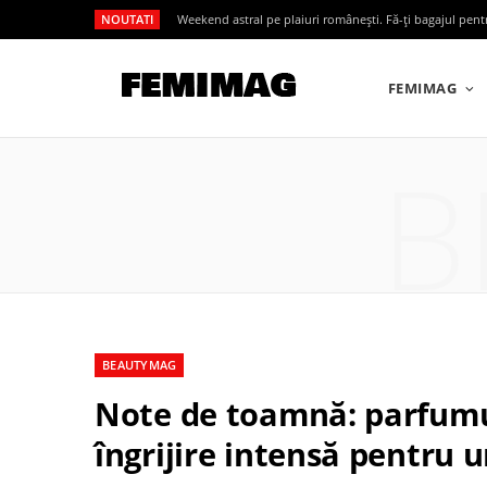
NOUTATI
Weekend astral pe plaiuri românești. Fă-ți bagajul pen
FEMIMAG
B
BEAUTYMAG
Note de toamnă: parfumur
îngrijire intensă pentru u