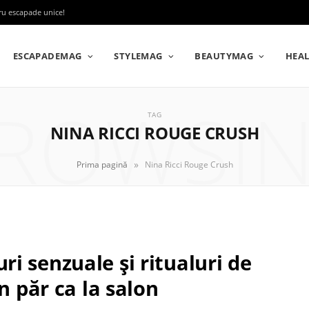
tru escapade unice!
ESCAPADEMAG
STYLEMAG
BEAUTYMAG
HEA
ROWSI
TAG
NINA RICCI ROUGE CRUSH
»
Prima pagină
Nina Ricci Rouge Crush
i senzuale și ritualuri de
n păr ca la salon