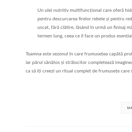
Un ulei nutritiv multifuncțional care oferă hid
pentru descurcarea firelor rebele și pentru red
uscat, fără clătire, lăsând în urmă un finisaj m
termen lung, ceea ce îl face un produs esenția
Toamna este sezonul în care frumusețea capătă pro
iar părul sănătos și strălucitor completează imaginea
ca să îți creezi un ritual complet de frumusețe care s
MA