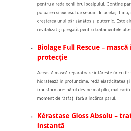
pentru a reda echilibrul scalpului. Conține part
poluarea și excesul de sebum. În același timp,
creșterea unui păr sănătos și puternic. Este al
revitalizat și pregătit pentru tratamentele ulte
Biolage Full Rescue
–
mască i
protecție
Această mască reparatoare întărește fir cu fir 
hidratează în profunzime, redă elasticitatea și 
transformare: părul devine mai plin, mai catife
moment de răsfăț, fără a încărca părul.
Kérastase Gloss Absolu
–
tra
instantă