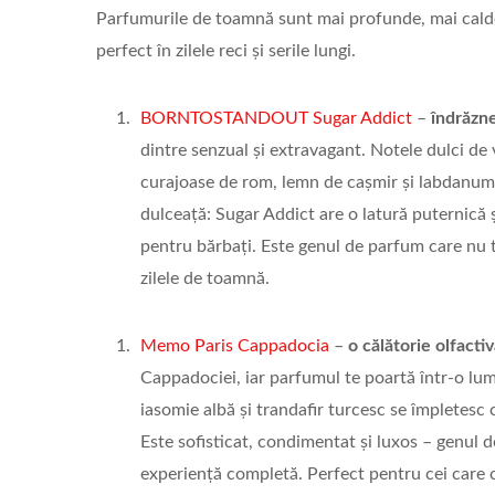
Parfumurile de toamnă sunt mai profunde, mai calde,
perfect în zilele reci și serile lungi.
BORNTOSTANDOUT Sugar Addict
–
îndrăzneț
dintre senzual și extravagant. Notele dulci de 
curajoase de rom, lemn de cașmir și labdanum,
dulceață: Sugar Addict are o latură puternică și
pentru bărbați. Este genul de parfum care nu t
zilele de toamnă.
Memo Paris Cappadocia
–
o călătorie olfacti
Cappadociei, iar parfumul te poartă într-o lume
iasomie albă și trandafir turcesc se împletesc 
Este sofisticat, condimentat și luxos – genul d
experiență completă. Perfect pentru cei care ca