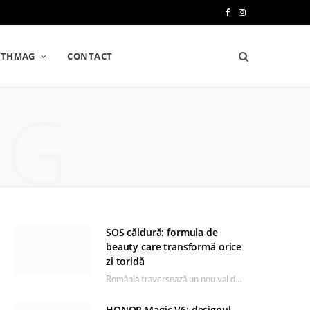
F
I
a
n
LTHMAG
CONTACT
c
s
e
t
NG
b
a
o
g
o
r
k
a
m
SOS căldură: formula de
beauty care transformă orice
zi toridă
România traversează un nou val de căldură, iar rutina de îngrijire capătă un rol esențial…
HONOR Magic V6: designul