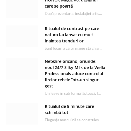
care se poartă
După prezentarea instalației artistice semnată de Catrinel Săbăciag în cadrul evenimentului de lansare HONOR Magic…
Ritualul de contrast pe care
natura l-a lansat cu mult
înaintea trendurilor
Sunt locuri a căror magie stă chiar în firea lor naturală, iar Lacul Ursu din…
Netezire oricând, oriunde:
noul 24/7 Silky Milk de la Wella
Professionals aduce controlul
firelor rebele într-un singur
gest
Un leave in sub forma lăptoasă, fără clătire care completează rutina Ultimate Smooth și transformă…
Ritualul de 5 minute care
schimbă tot
Eleganța masculină se construiește dimineața, în câteva minute și cu produsele potrivite. O rutină de…