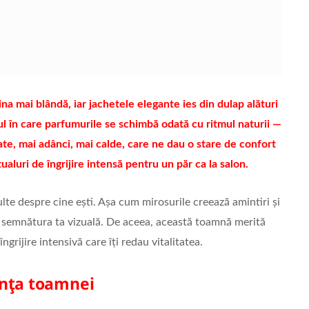
a mai blândă, iar jachetele elegante ies din dulap alături
l în care parfumurile se schimbă odată cu ritmul naturii —
te, mai adânci, mai calde, care ne dau o stare de confort
ualuri de îngrijire intensă pentru un păr ca la salon.
lte despre cine ești. Așa cum mirosurile creează amintiri și
din semnătura ta vizuală. De aceea, această toamnă merită
rijire intensivă care îți redau vitalitatea.
anța toamnei