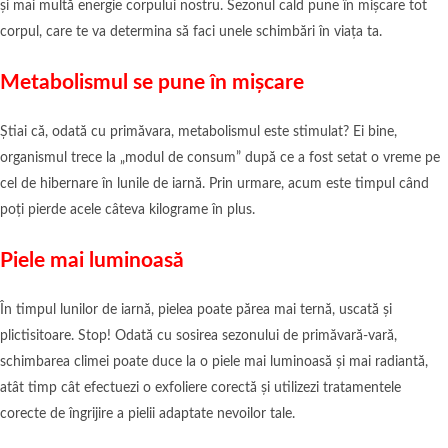
și mai multă energie corpului nostru. Sezonul cald pune în mișcare tot
corpul, care te va determina să faci unele schimbări în viața ta.
Metabolismul se pune în mișcare
Știai că, odată cu primăvara, metabolismul este stimulat? Ei bine,
organismul trece la „modul de consum” după ce a fost setat o vreme pe
cel de hibernare în lunile de iarnă. Prin urmare, acum este timpul când
poți pierde acele câteva kilograme în plus.
Piele mai luminoasă
În timpul lunilor de iarnă, pielea poate părea mai ternă, uscată și
plictisitoare. Stop! Odată cu sosirea sezonului de primăvară-vară,
schimbarea climei poate duce la o piele mai luminoasă și mai radiantă,
atât timp cât efectuezi o exfoliere corectă și utilizezi tratamentele
corecte de îngrijire a pielii adaptate nevoilor tale.