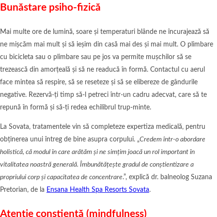
Bunăstare psiho-fizică
Mai multe ore de lumină, soare și temperaturi blânde ne încurajează să
ne mișcăm mai mult și să ieșim din casă mai des și mai mult. O plimbare
cu bicicleta sau o plimbare sau pe jos va permite mușchilor să se
trezească din amorțeală și să ne readucă în formă. Contactul cu aerul
face mintea să respire, să se reseteze și să se elibereze de gândurile
negative. Rezervă-ți timp să-l petreci într-un cadru adecvat, care să te
repună în formă și să-ți redea echilibrul trup-minte.
La Sovata, tratamentele vin să completeze expertiza medicală, pentru
obținerea unui întreg de bine asupra corpului. „
Credem într-o abordare
holistică, că modul în care arătăm și ne simțim joacă un rol important în
vitalitatea noastră generală. Îmbunătățește gradul de conștientizare a
propriului corp și capacitatea de concentrare
.”, explică dr. balneolog Suzana
Pretorian, de la
Ensana Health Spa Resorts Sovata
.
Atenție conștientă (mindfulness)