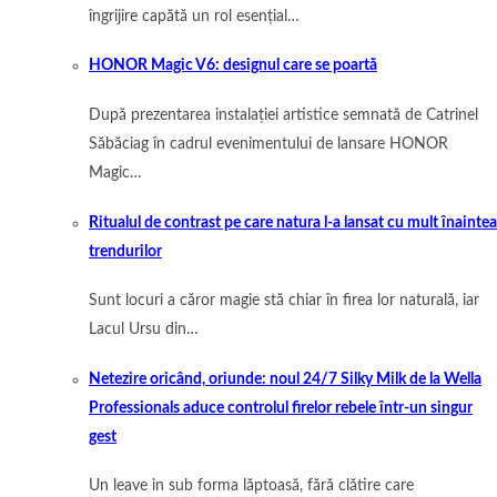
îngrijire capătă un rol esențial…
HONOR Magic V6: designul care se poartă
După prezentarea instalației artistice semnată de Catrinel
Săbăciag în cadrul evenimentului de lansare HONOR
Magic…
Ritualul de contrast pe care natura l-a lansat cu mult înaintea
trendurilor
Sunt locuri a căror magie stă chiar în firea lor naturală, iar
Lacul Ursu din…
Netezire oricând, oriunde: noul 24/7 Silky Milk de la Wella
Professionals aduce controlul firelor rebele într-un singur
gest
Un leave in sub forma lăptoasă, fără clătire care