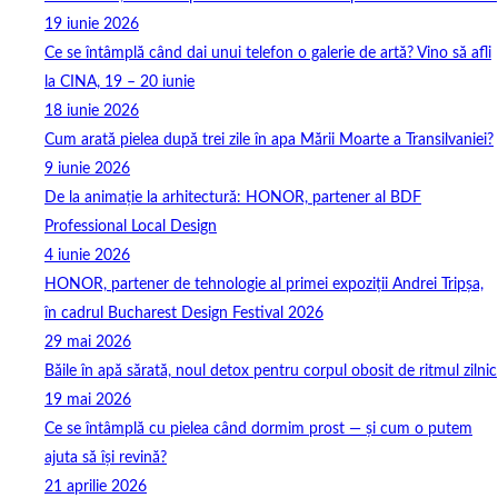
19 iunie 2026
Ce se întâmplă când dai unui telefon o galerie de artă? Vino să afli
la CINA, 19 – 20 iunie
18 iunie 2026
Cum arată pielea după trei zile în apa Mării Moarte a Transilvaniei?
9 iunie 2026
De la animație la arhitectură: HONOR, partener al BDF
Professional Local Design
4 iunie 2026
HONOR, partener de tehnologie al primei expoziții Andrei Tripșa,
în cadrul Bucharest Design Festival 2026
29 mai 2026
Băile în apă sărată, noul detox pentru corpul obosit de ritmul zilnic
19 mai 2026
Ce se întâmplă cu pielea când dormim prost — și cum o putem
ajuta să își revină?
21 aprilie 2026