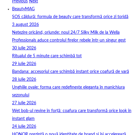
Previous
Next
BeautyMAG
SOS căldură: formula de beauty care transformă orice zi toridă
3 august 2026
Netezire oricând, oriunde: noul 24/7 Silky Milk de la Wella
Professionals aduce controlul firelor rebele într-un singur gest
30 iulie 2026
Ritualul de 5 minute care schimbă tot
29 iulie 2026
Bandana: accesoriul care schimbă instant orice coafură de vară
28 iulie 2026
Unghiile ovale: forma care redefinește eleganța în manichiura
sezonului
27 iulie 2026
Wet bob-ul revine în forță: coafura care transformă orice look în
instant glam
24 iulie 2026
HONOR prezintă o nouă identitate de brand și își accelerează