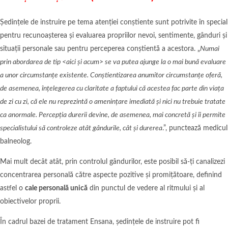
Ședințele de instruire pe tema atenției conștiente sunt potrivite în special
pentru recunoașterea și evaluarea propriilor nevoi, sentimente, gânduri și
situații personale sau pentru perceperea conștientă a acestora. „
Numai
prin abordarea de tip
<
aici și acum> se va putea ajunge la o mai bună evaluare
a unor circumstanțe existente. Conștientizarea anumitor circumstanțe oferă,
de asemenea, înțelegerea cu claritate a faptului că acestea fac parte din viața
de zi cu zi, că ele nu reprezintă o amenințare imediată și nici nu trebuie tratate
ca anormale. Percepția durerii devine, de asemenea, mai concretă și îi permite
specialistului să controleze atât gândurile, cât și durerea
.”, punctează medicul
balneolog.
Mai mult decât atât, prin controlul gândurilor, este posibil să-ți canalizezi
concentrarea personală către aspecte pozitive și promițătoare, definind
astfel o
cale personală unică
din punctul de vedere al ritmului și al
obiectivelor proprii.
În cadrul bazei de tratament Ensana, ședințele de instruire pot fi