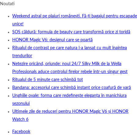
Noutati
Weekend astral pe plaiuri românești. Fă-ți bagajul pentru escapade
unice!
SOS căldură: formula de beauty care transformă orice zi toridă
HONOR Magic V6: designul care se poartă
Ritualul de contrast pe care natura l-a lansat cu mult înaintea
trendurilor
Netezire oricând, oriunde: noul 24/7 Silky Milk de la Wella
Professionals aduce controlul firelor rebele într-un singur gest
Ritualul de 5 minute care schimbă tot
Bandana: accesoriul care schimbă instant orice coafură de vară
Unghiile ovale: forma care redefinește eleganța în manichiura
sezonului
Ultimele zile de reduceri pentru HONOR Magic V6 și HONOR
Watch 6
Facebook