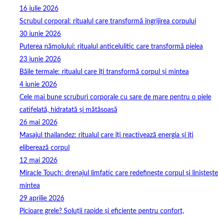
16 iulie 2026
Scrubul corporal: ritualul care transformă îngrijirea corpului
30 iunie 2026
Puterea nămolului: ritualul anticelulitic care transformă pielea
23 iunie 2026
Băile termale: ritualul care îți transformă corpul și mintea
4 iunie 2026
Cele mai bune scruburi corporale cu sare de mare pentru o piele
catifelată, hidratată și mătăsoasă
26 mai 2026
Masajul thailandez: ritualul care îți reactivează energia și îți
eliberează corpul
12 mai 2026
Miracle Touch: drenajul limfatic care redefinește corpul și liniștește
mintea
29 aprilie 2026
Picioare grele? Soluții rapide și eficiente pentru confort,