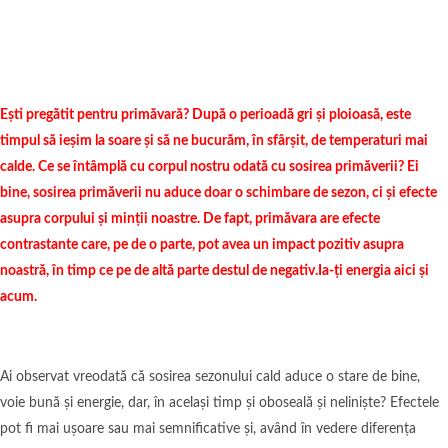
Ești pregătit pentru primăvară? După o perioadă gri și ploioasă, este
timpul să ieșim la soare și să ne bucurăm, în sfârșit, de temperaturi mai
calde. Ce se întâmplă cu corpul nostru odată cu sosirea primăverii? Ei
bine, sosirea primăverii nu aduce doar o schimbare de sezon, ci și efecte
asupra corpului și minții noastre. De fapt, primăvara are efecte
contrastante care, pe de o parte, pot avea un impact pozitiv asupra
noastră, în timp ce pe de altă parte destul de negativ.Ia-ți energia aici și
acum.
Ai observat vreodată că sosirea sezonului cald aduce o stare de bine,
voie bună și energie, dar, în același timp și oboseală și neliniște? Efectele
pot fi mai ușoare sau mai semnificative și, având în vedere diferența