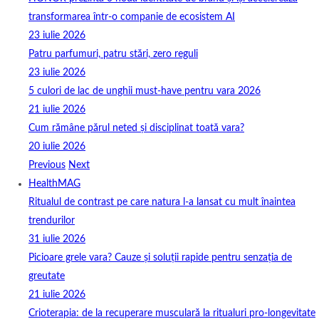
transformarea într-o companie de ecosistem AI
23 iulie 2026
Patru parfumuri, patru stări, zero reguli
23 iulie 2026
5 culori de lac de unghii must‑have pentru vara 2026
21 iulie 2026
Cum rămâne părul neted și disciplinat toată vara?
20 iulie 2026
Previous
Next
HealthMAG
Ritualul de contrast pe care natura l-a lansat cu mult înaintea
trendurilor
31 iulie 2026
Picioare grele vara? Cauze și soluții rapide pentru senzația de
greutate
21 iulie 2026
Crioterapia: de la recuperare musculară la ritualuri pro‑longevitate