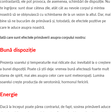
contrastantă, ele pot provoca, de asemenea, schimbări de dispoziție. Nu
te îngrijora: sunt doar câteva zile, atât cât au nevoie corpul și mintea
noastră să se obișnuiască cu schimbarea de la un sezon la altul. Dar, mai
bine să ne bucurăm de primăvară și, totodată, de efectele pozitive pe
care le aduce asupra noastră.
Iată care sunt efectele primăverii asupra corpului nostru:
Bună dispoziție
Prezența soarelui și temperaturile mai ridicate duc inevitabil la o creștere
a bunei dispoziții. Poate că știi deja: vremea bună afectează foarte mult
starea de spirit, mai ales asupra celor care sunt meteoropați. Lumina
soarelui crește producția de serotonină, hormonul fericirii.
Energie
Dacă la început poate părea contrariul, de fapt, sosirea primăverii aduce