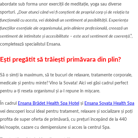
abordate sub forma unor exerciții de meditație, yoga sau diverse
sporturi. „
Doar atunci când vei fi conștient de propriul corp și de relația ta
funcțională cu acesta, vei dobândi un sentiment al posibilității. Experiența
funcțiilor esențiale ale organismului, prin aliniere profesională, creează un
sentiment de intimitate și accesibilitate – este acel sentiment de coerență
.”,
completează specialistul Ensana.
Ești pregătit să trăiești primăvara din plin?
Să o simți la maximum, să te bucuri de relaxare, tratamente corporale,
medicale și pentru minte? Vino la Sovata! Aici vei găsi cadrul perfect
pentru a-ți reseta organismul și a-l repune în mișcare.
În cadrul
Ensana Brădet Health Spa Hotel
și
Ensana Sovata Health Spa
vei descoperi locul ideal pentru tratament, relaxare și socializare și poți
profita de super oferta de primăvară, cu prețuri începând de la 440
lei/noapte, cazare cu demipensiune si acces la centrul Spa.