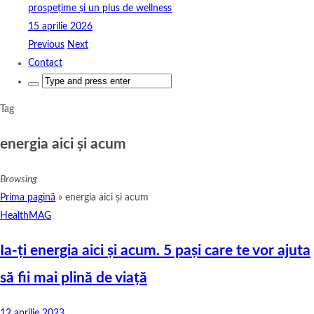
prospețime și un plus de wellness
15 aprilie 2026
Previous
Next
Contact
Search
for:
Tag
energia aici și acum
Browsing
Prima pagină
»
energia aici și acum
HealthMAG
Ia-ți energia aici și acum. 5 pași care te vor ajuta
să fii mai plină de viață
12 aprilie 2023