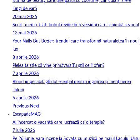
Rutina de beauty care ține pasul cu zborurile, canicula și zilele
lungi de vară
20 mai 2026
Scurt, mediu, filat: bobul revine în 5 versiuni care schimbă sezonul
13 mai 2026
Your Nails But Better: trendul care transformă naturalețea în noul
lux
8 aprilie 2026
Pielea ta știe că vine primăvara.Tu știi ce îi oferi?
7 aprilie 2026
Blond impecabil: ghidul esențial pentru îngrijirea și menținerea
culorii
6 aprilie 2026
Previous
Next
EscapadeMAG
Ai încercat o vacanță care lucrează ca o terapie?
7 iulie 2026
Pe 26 iunie, vara începe la Sovata cu muzică pe malul Lacului Ursu