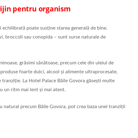
rijin pentru organism
i echilibrată poate susține starea generală de bine.
wi, broccoli sau conopida – sunt surse naturale de
eguminoase, grăsimi sănătoase, precum cele din uleiul de
 produse foarte dulci, alcool și alimente ultraprocesate,
 tranziție. La Hotel Palace Băile Govora găsești multe
u un ritm mai lent și mai atent.
ru natural precum Băile Govora, pot crea baza unei tranziții