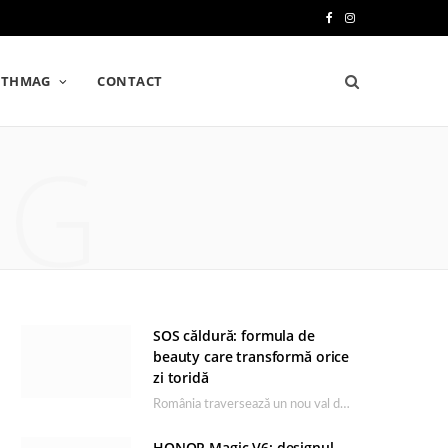
F
I
a
n
LTHMAG
CONTACT
c
s
e
t
NG
b
a
o
g
o
r
k
a
m
SOS căldură: formula de
beauty care transformă orice
zi toridă
România traversează un nou val de căldură, iar rutina de îngrijire capătă un rol esențial…
HONOR Magic V6: designul