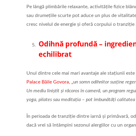
Pe lângă plimbările relaxante, activitățile fizice bl
sau drumețiile scurte pot aduce un plus de vitalitat
cresc nivelul de energie și oferă corpului o tranziți
Odihnă profundă – ingredien
echilibrat
Unul dintre cele mai mari avantaje ale stațiunii este 
Palace Băile Govora
, „
un somn odihnitor susține regen
Un mediu liniștit și răcoros în cameră, un program regul
yoga, pilates sau meditația – pot îmbunătăți calitatea
În perioada de tranziție dintre iarnă și primăvară, 
dacă vrei să întâmpini sezonul alergiilor cu un organ