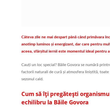
Câteva zile ne mai despart până când primăvara înc
anotimp luminos și energizant, dar care pentru mulț
aceea, sfârșitul iernii este momentul ideal pentru 
Cauți un loc special? Băile Govora se numără printre
factorii naturali de cură și atmosfera liniștită, toat
sezonul cald.
Cum să îți pregătești organismu
echilibru la Băile Govora