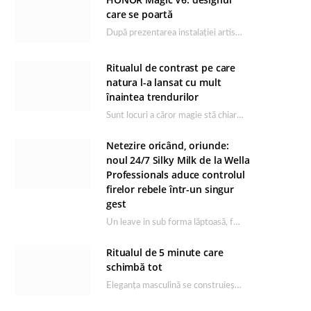
care se poartă
După prezentarea instalației artistice semnată de Catrinel Săbăciag în cadrul evenimentului de lansare HONOR Magic…
Ritualul de contrast pe care
natura l-a lansat cu mult
înaintea trendurilor
Sunt locuri a căror magie stă chiar în firea lor naturală, iar Lacul Ursu din…
Netezire oricând, oriunde:
noul 24/7 Silky Milk de la Wella
Professionals aduce controlul
firelor rebele într-un singur
gest
Un leave in sub forma lăptoasă, fără clătire care completează rutina Ultimate Smooth și transformă…
Ritualul de 5 minute care
schimbă tot
Eleganța masculină se construiește dimineața, în câteva minute și cu produsele potrivite. O rutină de…