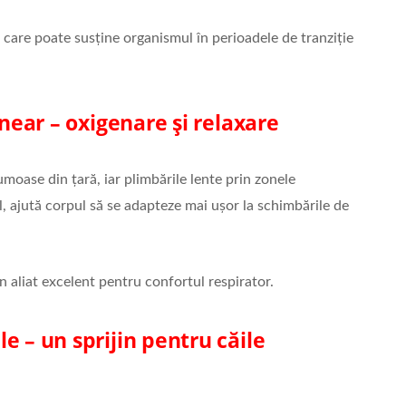
, care poate susține organismul în perioadele de tranziție
lnear – oxigenare și relaxare
moase din țară, iar plimbările lente prin zonele
l, ajută corpul să se adapteze mai ușor la schimbările de
un aliat excelent pentru confortul respirator.
e – un sprijin pentru căile