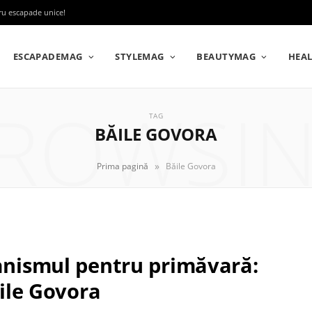
tru escapade unice!
ESCAPADEMAG
STYLEMAG
BEAUTYMAG
HEA
ROWSI
TAG
BĂILE GOVORA
»
Prima pagină
Băile Govora
ganismul pentru primăvară:
ăile Govora