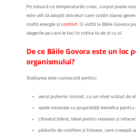
Pe măsură ce temperaturile cresc, corpul poate resim
este util să adopți obiceiuri care susțin starea gene
multă energie și
confort
. O vizită la Băile Govora po
alegerile pe care le faci în rutina ta de zi cu zi.
De ce Băile Govora este un loc p
organismului?
Stațiunea este cunoscută pentru:
aerul puternic ozonat, cu un nivel scăzut de a
apele minerale cu proprietăți benefice pentru 
climatul blând, ideal pentru relaxare și reface
pădurile de conifere și foioase, care creează 