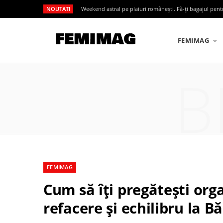
NOUTATI
Weekend astral pe plaiuri românești. Fă-ți bagajul pen
FEMIMAG
B
FEMIMAG
Cum să îți pregătești or
refacere și echilibru la B