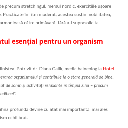
ânde precum stretchingul, mersul nordic, exercițiile ușoare
e. Practicate în ritm moderat, acestea susțin mobilitatea,
e armonioasă către primăvară, fără a-l suprasolicita.
tul esențial pentru un organism
liniștea. Potrivit dr. Diana Galik, medic balneolog la
Hotel
erarea organismului și contribuie la o stare generală de bine.
at de somn și activități relaxante în timpul zilei – precum
 odihnei
”.
odihna profundă devine cu atât mai importantă, mai ales
ism echilibrat.