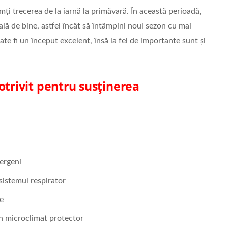
ți trecerea de la iarnă la primăvară. În această perioadă,
rală de bine, astfel încât să întâmpini noul sezon cu mai
ate fi un început excelent, însă la fel de importante sunt și
otrivit pentru susținerea
lergeni
sistemul respirator
re
un microclimat protector