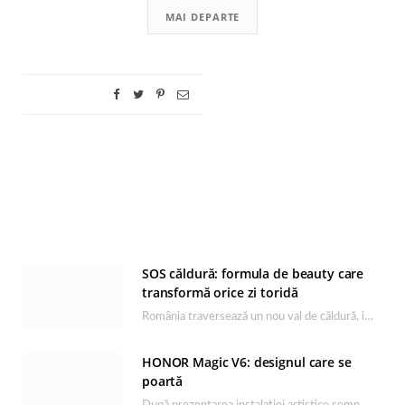
MAI DEPARTE
SOS căldură: formula de beauty care
transformă orice zi toridă
România traversează un nou val de căldură, iar rutina de îngrijire capătă un rol esențial…
HONOR Magic V6: designul care se
poartă