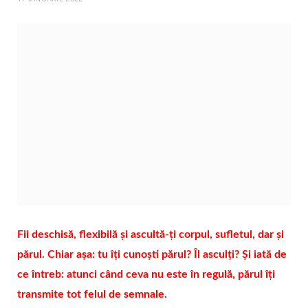
Fii deschisă, flexibilă și ascultă-ți corpul, sufletul, dar și
părul. Chiar așa: tu îți cunoști părul? Îl asculți? Și iată de
ce întreb: atunci când ceva nu este în regulă, părul îți
transmite tot felul de semnale.