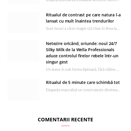
După prezentarea instalației artistice semnată de Catrinel Săbăciag în cadrul evenimentului de lansare HONOR Magic…
Ritualul de contrast pe care natura l-a
lansat cu mult înaintea trendurilor
Sunt locuri a căror magie stă chiar în firea lor naturală, iar Lacul Ursu din…
Netezire oricând, oriunde: noul 24/7
Silky Milk de la Wella Professionals
aduce controlul firelor rebele într-un
singur gest
Un leave in sub forma lăptoasă, fără clătire care completează rutina Ultimate Smooth și transformă…
Ritualul de 5 minute care schimbă tot
Eleganța masculină se construiește dimineața, în câteva minute și cu produsele potrivite. O rutină de…
COMENTARII RECENTE