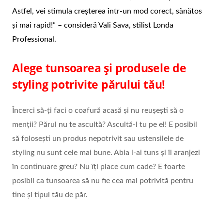
Astfel, vei stimula creșterea într-un mod corect, sănătos
și mai rapid!” – consideră Vali Sava, stilist Londa
Professional.
Alege tunsoarea și produsele de
styling potrivite părului tău!
Încerci să-ți faci o coafură acasă și nu reușești să o
menții? Părul nu te ascultă? Ascultă-l tu pe el! E posibil
să folosești un produs nepotrivit sau ustensilele de
styling nu sunt cele mai bune. Abia l-ai tuns și îl aranjezi
în continuare greu? Nu îți place cum cade? E foarte
posibil ca tunsoarea să nu fie cea mai potrivită pentru
tine și tipul tău de păr.