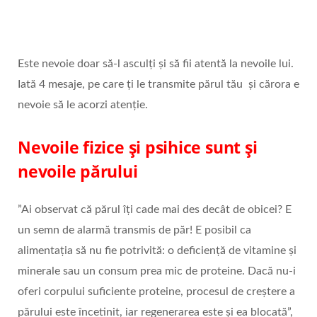
Este nevoie doar să-l asculți și să fii atentă la nevoile lui.
Iată 4 mesaje, pe care ți le transmite părul tău și cărora e
nevoie să le acorzi atenție.
Nevoile fizice și psihice sunt și
nevoile părului
”Ai observat că părul îți cade mai des decât de obicei? E
un semn de alarmă transmis de păr! E posibil ca
alimentația să nu fie potrivită: o deficiență de vitamine și
minerale sau un consum prea mic de proteine. Dacă nu-i
oferi corpului suficiente proteine, procesul de creștere a
părului este încetinit, iar regenerarea este și ea blocată”,