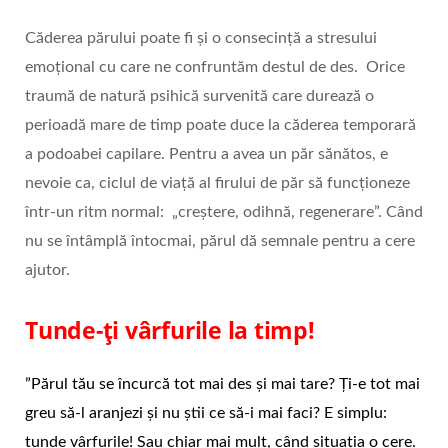
Căderea părului poate fi și o consecință a stresului
emoțional cu care ne confruntăm destul de des. Orice
traumă de natură psihică survenită care durează o
perioadă mare de timp poate duce la căderea temporară
a podoabei capilare. Pentru a avea un păr sănătos, e
nevoie ca, ciclul de viață al firului de păr să funcționeze
într-un ritm normal: „creștere, odihnă, regenerare”. Când
nu se întâmplă întocmai, părul dă semnale pentru a cere
ajutor.
Tunde-ți vârfurile la timp!
”Părul tău se încurcă tot mai des și mai tare? Ți-e tot mai
greu să-l aranjezi și nu știi ce să-i mai faci? E simplu:
tunde vârfurile! Sau chiar mai mult, când situația o cere.