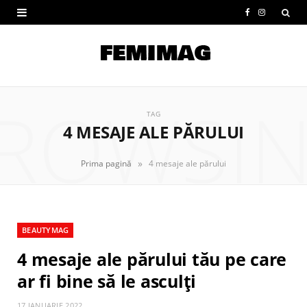
F
I
a
n
c
s
e
t
ROWSI
b
a
TAG
4 MESAJE ALE PĂRULUI
o
g
o
r
»
Prima pagină
4 mesaje ale părului
k
a
m
BEAUTYMAG
4 mesaje ale părului tău pe care
ar fi bine să le asculți
17 IANUARIE 2022