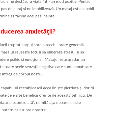
ntru a ne desfășura viața într-un mod pozitiv. Pentru
 pas de curaj și ne imobilizează. Un masaj este capabil
rmine să facem acel pas înainte.
ducerea anxietății?
ducă treptat corpul spre o reechilibrare generală.
 masajul reușește totuși să elibereze stresul și să
edere psihic și emoțional. Masajul este așadar un
e toate acele senzații negative care sunt somatizate
de întreg de corpul nostru.
 capabil să restabilească acea liniște pierdută și dorită
oate celelalte beneficii oferite de această tehnică. De
etate „necontrolată”, numită așa deoarece este
a puternică asupra noastră.