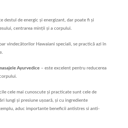
e destul de energic și energizant, dar poate fi și
sului, centrarea minții și a corpului.
oar vindecătorilor Hawaiani speciali, se practică azi în
e.
masajele Ayurvedice
– este excelent pentru reducerea
corpului.
cile cele mai cunoscute și practicate sunt cele de
ări lungi și presiune ușoară, și cu ingrediente
emplu, aduc importante beneficii antistres si anti-