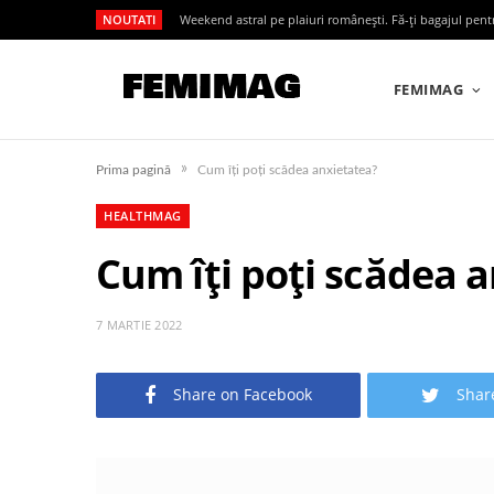
NOUTATI
Weekend astral pe plaiuri românești. Fă-ți bagajul pen
FEMIMAG
»
Prima pagină
Cum îți poți scădea anxietatea?
HEALTHMAG
Cum îți poți scădea 
7 MARTIE 2022
Share on Facebook
Shar