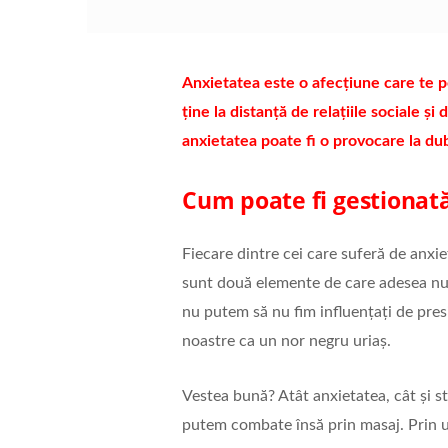
Anxietatea este o afecțiune care te po
ține la distanță de relațiile sociale și 
anxietatea poate fi o provocare la dubl
Cum poate fi gestionat
Fiecare dintre cei care suferă de anxiet
sunt două elemente de care adesea nu 
nu putem să nu fim influențați de presi
noastre ca un nor negru uriaș.
Vestea bună? Atât anxietatea, cât și s
putem combate însă prin masaj. Prin u