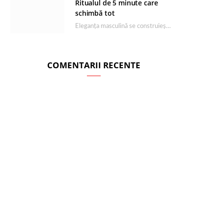
Ritualul de 5 minute care
schimbă tot
Eleganța masculină se construiește dimineața, în câteva minute și cu produsele potrivite. O rutină de…
COMENTARII RECENTE