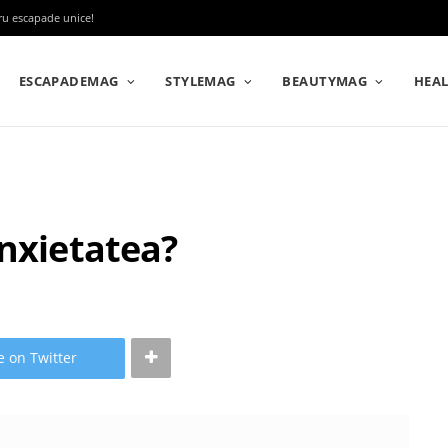
tru escapade unice!
ESCAPADEMAG
STYLEMAG
BEAUTYMAG
HEA
anxietatea?
e on Twitter