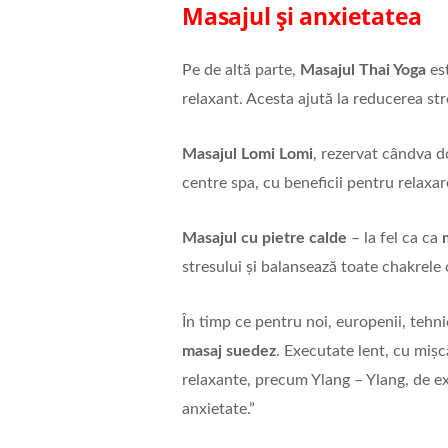
Masajul și anxietatea
Pe de altă parte,
Masajul Thai Yoga
est
relaxant. Acesta ajută la reducerea stre
Masajul Lomi Lomi
, rezervat cândva d
centre spa, cu beneficii pentru relaxar
Masajul cu pietre calde
– la fel ca ca
stresului și balansează toate chakrele 
În timp ce pentru noi, europenii, tehni
masaj suedez
. Executate lent, cu mișc
relaxante, precum Ylang – Ylang, de ex
anxietate.”