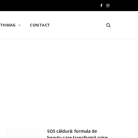
F
I
a
n
LTHMAG
CONTACT
c
s
e
t
b
a
o
g
o
r
k
a
m
SOS căldură: formula de
beauty care transformă orice