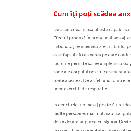
Cum îți poți scădea anx
De asemenea, masajul este capabil să fa
Efectul produs? În urma unui amsaj se
îmbunătățire imediată a echilibrului ps
este faptul că relaxarea pe care o aduc
lucru ne permite să ne umplem cu oxige
zone ale corpului nostru care sunt afec
toate acestea. De altfel, unul dintre p
unor exerciții de respirație.
În concluzie, un masaj poate fi un ad
multe persoane, mai mult sau mai puți
de anxietate ar putea cu siguranță să-
masaje, chiar și orientate către probl