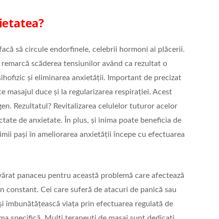
ietatea?
că să circule endorfinele, celebrii hormoni ai plăcerii.
 remarcă scăderea tensiunilor având ca rezultat o
ihofizic și eliminarea anxietății. Important de precizat
e masajul duce și la regularizarea respirației. Acest
n. Rezultatul? Revitalizarea celulelor tuturor acelor
tate de anxietate. În plus, și inima poate beneficia de
rimii pași în ameliorarea anxietății începe cu efectuarea
evărat panaceu pentru această problemă care afectează
n constant. Cei care suferă de atacuri de panică sau
și îmbunătățească viața prin efectuarea regulată de
ema specifică. Mulți terapeuți de masaj sunt dedicați