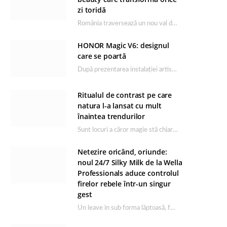
zi toridă
România traversează un nou val de căldură, iar rutina de îngrijire capătă un rol esențial…
HONOR Magic V6: designul
care se poartă
După prezentarea instalației artistice semnată de Catrinel Săbăciag în cadrul evenimentului de lansare HONOR Magic…
Ritualul de contrast pe care
natura l-a lansat cu mult
înaintea trendurilor
Sunt locuri a căror magie stă chiar în firea lor naturală, iar Lacul Ursu din…
Netezire oricând, oriunde:
noul 24/7 Silky Milk de la Wella
Professionals aduce controlul
firelor rebele într-un singur
gest
Un leave in sub forma lăptoasă, fără clătire care completează rutina Ultimate Smooth și transformă…