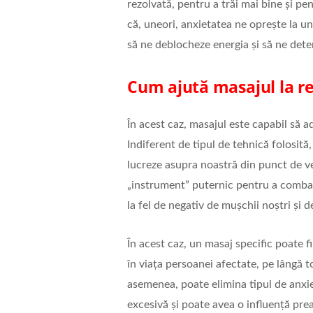
rezolvată, pentru a trăi mai bine și pe
că, uneori, anxietatea ne oprește la un
să ne deblocheze energia și să ne dete
Cum ajută masajul la re
În acest caz, masajul este capabil să a
Indiferent de tipul de tehnică folosită,
lucreze asupra noastră din punct de v
„instrument” puternic pentru a combat
la fel de negativ de mușchii noștri și 
În acest caz, un masaj specific poate fi
în viața persoanei afectate, pe lângă t
asemenea, poate elimina tipul de anxi
excesivă și poate avea o influență pre