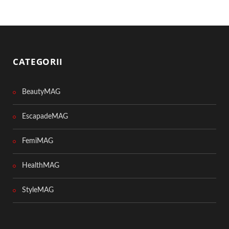
CATEGORII
BeautyMAG
EscapadeMAG
FemiMAG
HealthMAG
StyleMAG