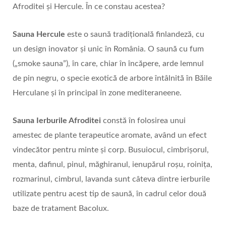
Afroditei și Hercule. În ce constau acestea?
Sauna Hercule
este o saună tradițională finlandeză, cu
un design inovator și unic în România. O saună cu fum
(„smoke sauna”), în care, chiar în încăpere, arde lemnul
de pin negru, o specie exotică de arbore întâlnită în Băile
Herculane și în principal în zone mediteraneene.
Sauna Ierburile Afroditei
constă în folosirea unui
amestec de plante terapeutice aromate, având un efect
vindecător pentru minte și corp. Busuiocul, cimbrișorul,
menta, dafinul, pinul, măghiranul, ienupărul roșu, roinița,
rozmarinul, cimbrul, lavanda sunt câteva dintre ierburile
utilizate pentru acest tip de saună, în cadrul celor două
baze de tratament Bacolux.