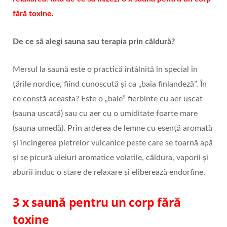
fără toxine.
De ce să alegi sauna sau terapia prin căldură?
Mersul la saună este o practică întâlnită în special în
țările nordice, fiind cunoscută și ca „baia finlandeză”. În
ce constă aceasta? Este o „baie” fierbinte cu aer uscat
(sauna uscată) sau cu aer cu o umiditate foarte mare
(sauna umedă). Prin arderea de lemne cu esență aromată
și încingerea pietrelor vulcanice peste care se toarnă apă
și se picură uleiuri aromatice volatile, căldura, vaporii și
aburii induc o stare de relaxare și eliberează endorfine.
3 x saună pentru un corp fără
toxine