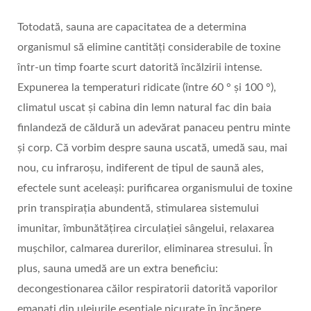
Totodată, sauna are capacitatea de a determina
organismul să elimine cantități considerabile de toxine
într-un timp foarte scurt datorită încălzirii intense.
Expunerea la temperaturi ridicate (între 60 ° și 100 °),
climatul uscat și cabina din lemn natural fac din baia
finlandeză de căldură un adevărat panaceu pentru minte
și corp. Că vorbim despre sauna uscată, umedă sau, mai
nou, cu infraroșu, indiferent de tipul de saună ales,
efectele sunt aceleași: purificarea organismului de toxine
prin transpirația abundentă, stimularea sistemului
imunitar, îmbunătățirea circulației sângelui, relaxarea
mușchilor, calmarea durerilor, eliminarea stresului. În
plus, sauna umedă are un extra beneficiu:
decongestionarea căilor respiratorii datorită vaporilor
emanați din uleiurile esențiale picurate în încăpere.