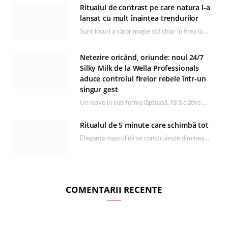
Ritualul de contrast pe care natura l-a
lansat cu mult înaintea trendurilor
Sunt locuri a căror magie stă chiar în firea lor naturală, iar Lacul Ursu din…
Netezire oricând, oriunde: noul 24/7
Silky Milk de la Wella Professionals
aduce controlul firelor rebele într-un
singur gest
Un leave in sub forma lăptoasă, fără clătire care completează rutina Ultimate Smooth și transformă…
Ritualul de 5 minute care schimbă tot
Eleganța masculină se construiește dimineața, în câteva minute și cu produsele potrivite. O rutină de…
COMENTARII RECENTE