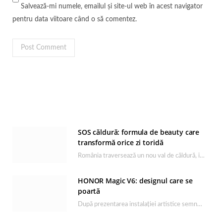
Salvează-mi numele, emailul și site-ul web în acest navigator
pentru data viitoare când o să comentez.
SOS căldură: formula de beauty care
transformă orice zi toridă
România traversează un nou val de căldură, iar rutina de îngrijire capătă un rol esențial…
HONOR Magic V6: designul care se
poartă
După prezentarea instalației artistice semnată de Catrinel Săbăciag în cadrul evenimentului de lansare HONOR Magic…