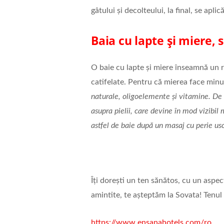
gâtului și decolteului, la final, se apl
Baia cu lapte și miere, s
O baie cu lapte și miere înseamnă un r
catifelate. Pentru că mierea face minun
naturale, oligoelemente și vitamine. De 
asupra pielii, care devine în mod vizibi
astfel de baie după un masaj cu perie us
Îți dorești un ten sănătos, cu un aspect
amintite, te așteptăm la Sovata! Tenul 
https://www.ensanahotels.com/ro