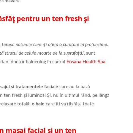
 primăvară.
ăsfăț pentru un ten fresh și
e terapii naturale care îți oferă o curățare în profunzime.
ză stratul de celule moarte de la suprafață
.”, sunt
rian, doctor balneolog în cadrul
Ensana Health Spa
sajul și
tratamentele faciale
care au la bază
n ten fresh și luminos! Și, nu în ultimul rând, pe lângă
relaxare totală:
o baie
care îți va răsfăța toate
n masaj facial și un ten