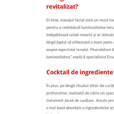
revitalizat?
Ei bine, masajul facial este un must ha
pentru a redobândi luminozitatea tenul
îndepărtează celule moarte și se stimule
lângă faptul că eliberează o mare parte d
asupra aspectului tenului. Musculatura fac
luminozitatea
,” explică specialistul En
Cocktail de ingrediente
În plus, pe lângă ritualul zilnic de cur
profunzime, realizată de către un speci
tratament facial de curățare. Acesta prev
o mai bună absorbție a ingredientelor act