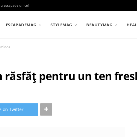
tru escapade unice!
ESCAPADEMAG
STYLEMAG
BEAUTYMAG
HEA
luminos
n răsfăț pentru un ten fres
e on Twitter