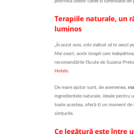
potrivită zilelor calde și luminoase de
Terapiile naturale, un r
luminos
„
În acest sens, este indicat să te axezi p
Mai exact, acele terapii care îndepărtea
recomandările făcute de Suzana Preto
Hotels
.
De mare ajutor sunt, de asemenea,
ma
ingredientele naturale, ideale pentru u
toate acestea, oferă-ți un moment de 
simțurile.
Ce legătură este între u