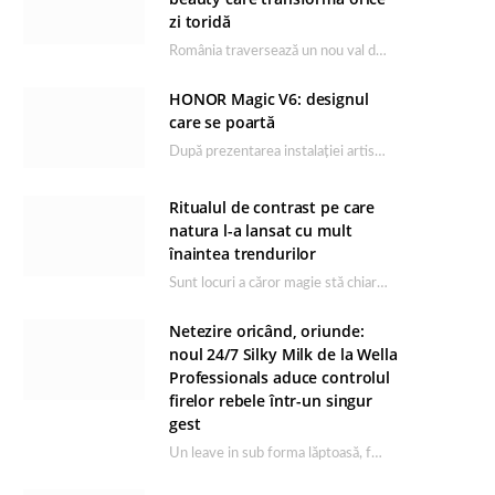
zi toridă
România traversează un nou val de căldură, iar rutina de îngrijire capătă un rol esențial…
HONOR Magic V6: designul
care se poartă
După prezentarea instalației artistice semnată de Catrinel Săbăciag în cadrul evenimentului de lansare HONOR Magic…
Ritualul de contrast pe care
natura l-a lansat cu mult
înaintea trendurilor
Sunt locuri a căror magie stă chiar în firea lor naturală, iar Lacul Ursu din…
Netezire oricând, oriunde:
noul 24/7 Silky Milk de la Wella
Professionals aduce controlul
firelor rebele într-un singur
gest
Un leave in sub forma lăptoasă, fără clătire care completează rutina Ultimate Smooth și transformă…