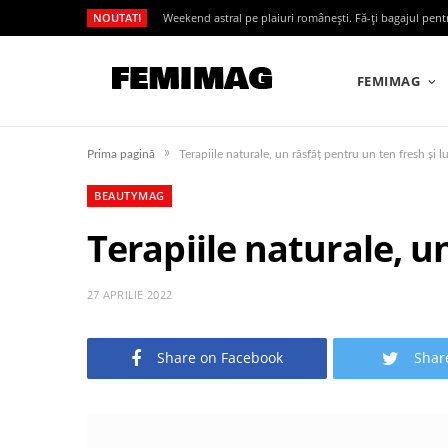
NOUTATI
Weekend astral pe plaiuri românești. Fă-ți bagajul pen
FEMIMAG
»
Prima pagină
Terapiile naturale, un răsfăț pentru un ten fresh și 
BEAUTYMAG
Terapiile naturale, u
27 APRILIE 2022
Share on Facebook
Shar