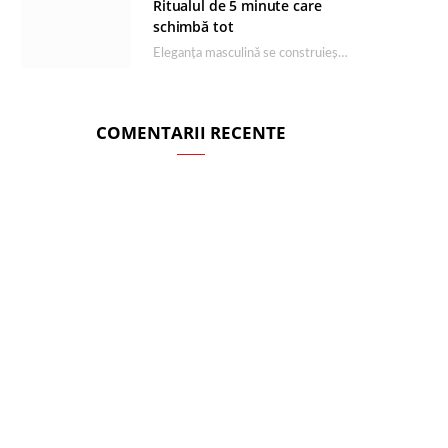
Ritualul de 5 minute care
schimbă tot
Eleganța masculină se construiește dimineața, în câteva minute și cu produsele potrivite. O rutină de…
COMENTARII RECENTE