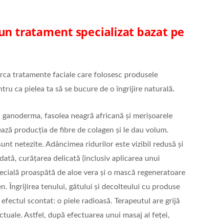
un tratament specializat bazat pe
rca tratamente faciale care folosesc produsele
tru ca pielea ta să se bucure de o îngrijire naturală
.
 ganoderma, fasolea neagră africană și merișoarele
ează producția de fibre de colagen și le dau volum.
 sunt netezite. Adâncimea ridurilor este vizibil redusă și
odată, curățarea delicată (inclusiv aplicarea unui
pecială proaspătă de aloe vera și o mască regeneratoare
. Îngrijirea tenului, gâtului și decolteului cu produse
efectul scontat: o piele radioasă. Terapeutul are grijă
 actuale. Astfel, după efectuarea unui masaj al feței,