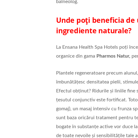
balneolog.
Unde poți beneficia de 
ingrediente naturale?
La Ensana Health Spa Hotels poți înce
organice din gama
Pharmos Natur,
pen
Plantele regeneratoare precum alunul,
îmbunătățesc densitatea pielii, stimul
Efectul obținut? Ridurile și liniile fine
țesutul conjunctiv este fortificat. Tot
gomaj), un masaj intensiv cu frunza s
sunt baza oricărui tratament pentru ten
bogate în substanțe active vor duce la 
de toate nevoile și sensibilitățile tale