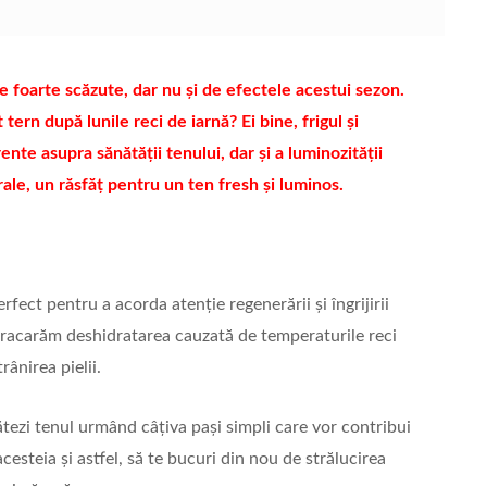
e foarte scăzute, dar nu și de efectele acestui sezon.
tern după lunile reci de iarnă? Ei bine, frigul și
te asupra sănătății tenului, dar și a luminozității
rale, un răsfăț pentru un ten fresh și luminos.
ect pentru a acorda atenție regenerării și îngrijirii
ntracarăm deshidratarea cauzată de temperaturile reci
ânirea pielii.
ezi tenul urmând câțiva pași simpli care vor contribui
 acesteia și astfel, să te bucuri din nou de strălucirea