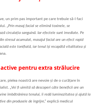
ve, un prim pas important pe care trebuie să-l faci
ui. „
Prin masaj facial se elimină toxinele, se
ază circulația sanguină. Iar efectele sunt imediate. Pe
in stresul acumulat, masajul facial are un efect rapid
ială este tonifiată, iar tenul își recapătă vitalitatea și
sana.
 active pentru extra strălucire
ățare, pielea noastră are nevoie și de o curățare în
alist. „
Vei fi uimită să descoperi câte beneficii are un
ine îmbătrânirea tenului, îi redă luminozitatea și ajută la
ive din produsele de îngrijre
,” explică medicul