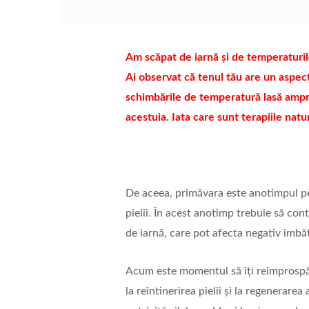
Am scăpat de iarnă și de temperaturil
Ai observat că tenul tău are un aspect 
schimbările de temperatură lasă ampren
acestuia. Iata care sunt terapiile natu
De aceea, primăvara este anotimpul perf
pielii. În acest anotimp trebuie să co
de iarnă, care pot afecta negativ îmbătr
Acum este momentul să îți reîmprospăt
la reîntinerirea pielii și la regenerarea