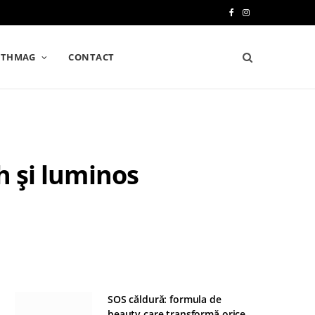
F
I
a
n
LTHMAG
CONTACT
c
s
e
t
b
a
o
g
h și luminos
o
r
k
a
m
SOS căldură: formula de
beauty care transformă orice