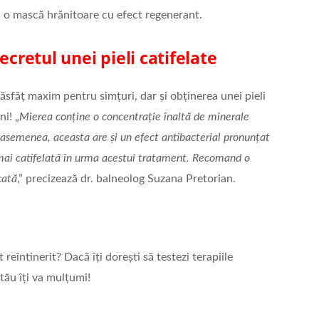
ică o mască hrănitoare cu efect regenerant.
ecretul unei pieli catifelate
ăsfăț maxim pentru simțuri, dar și obținerea unei pieli
i! „
Mierea conține o concentrație înaltă de minerale
asemenea, aceasta are şi un efect antibacterial pronunţat
l mai catifelată în urma acestui tratament. Recomand o
cată
,” precizează dr. balneolog Suzana Pretorian.
 reîntinerit? Dacă îți dorești să testezi terapiile
tău îți va mulțumi!