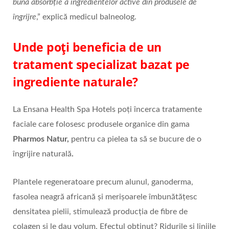
bună absorbție a ingredientelor active din produsele de
îngrijre
,” explică medicul balneolog.
Unde poți beneficia de un
tratament specializat bazat pe
ingrediente naturale?
La Ensana Health Spa Hotels poți încerca tratamente
faciale care folosesc produsele organice din gama
Pharmos Natur,
pentru ca pielea ta să se bucure de o
îngrijire naturală
.
Plantele regeneratoare precum alunul, ganoderma,
fasolea neagră africană și merișoarele îmbunătățesc
densitatea pielii, stimulează producția de fibre de
colagen și le dau volum. Efectul obținut? Ridurile și liniile