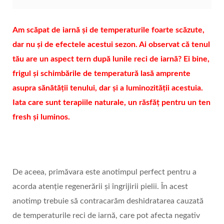
Am scăpat de iarnă și de temperaturile foarte scăzute,
dar nu și de efectele acestui sezon. Ai observat că tenul
tău are un aspect tern după lunile reci de iarnă? Ei bine,
frigul și schimbările de temperatură lasă amprente
asupra sănătății tenului, dar și a luminozității acestuia.
Iata care sunt terapiile naturale, un răsfăț pentru un ten
fresh și luminos.
De aceea, primăvara este anotimpul perfect pentru a
acorda atenție regenerării și îngrijirii pielii. În acest
anotimp trebuie să contracarăm deshidratarea cauzată
de temperaturile reci de iarnă, care pot afecta negativ