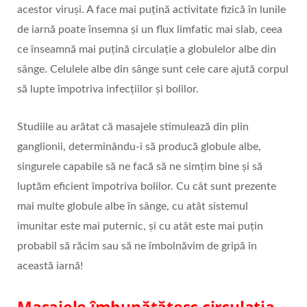
acestor viruși. A face mai puțină activitate fizică în lunile
de iarnă poate însemna și un flux limfatic mai slab, ceea
ce înseamnă mai puțină circulație a globulelor albe din
sânge. Celulele albe din sânge sunt cele care ajută corpul
să lupte împotriva infecțiilor și bolilor.
Studiile au arătat că masajele stimulează din plin
ganglionii, determinându-i să producă globule albe,
singurele capabile să ne facă să ne simțim bine și să
luptăm eficient împotriva bolilor. Cu cât sunt prezente
mai multe globule albe în sânge, cu atât sistemul
imunitar este mai puternic, și cu atât este mai puțin
probabil să răcim sau să ne îmbolnăvim de gripă în
această iarnă!
Masajele îmbunătățesc circulația