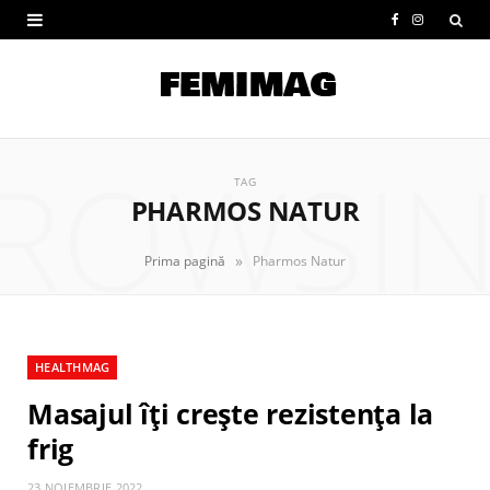
F
I
a
n
c
s
e
t
ROWSI
b
a
TAG
PHARMOS NATUR
o
g
o
r
»
Prima pagină
Pharmos Natur
k
a
m
HEALTHMAG
Masajul îți crește rezistența la
frig
23 NOIEMBRIE 2022