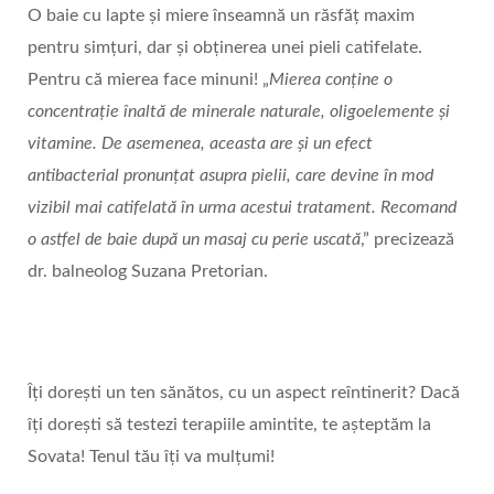
O baie cu lapte și miere înseamnă un răsfăț maxim
pentru simțuri, dar și obținerea unei pieli catifelate.
Pentru că mierea face minuni! „
Mierea conține o
concentrație înaltă de minerale naturale, oligoelemente și
vitamine. De asemenea, aceasta are şi un efect
antibacterial pronunţat asupra pielii, care devine în mod
vizibil mai catifelată în urma acestui tratament. Recomand
o astfel de baie după un masaj cu perie uscată
,” precizează
dr. balneolog Suzana Pretorian.
Îți dorești un ten sănătos, cu un aspect reîntinerit? Dacă
îți dorești să testezi terapiile amintite, te așteptăm la
Sovata! Tenul tău îți va mulțumi!