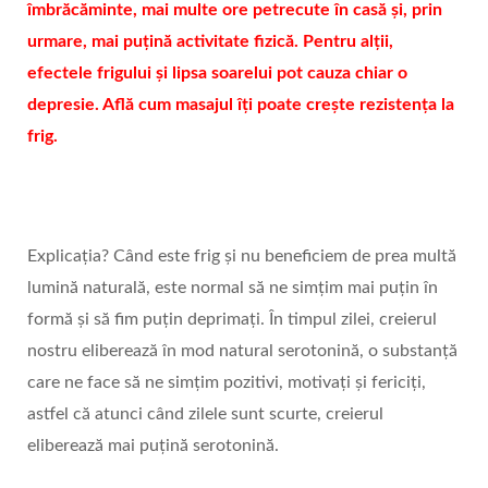
îmbrăcăminte, mai multe ore petrecute în casă și, prin
urmare, mai puțină activitate fizică. Pentru alții,
efectele frigului și lipsa soarelui pot cauza chiar o
depresie. Află cum masajul îți poate crește rezistența la
frig.
Explicația? Când este frig și nu beneficiem de prea multă
lumină naturală, este normal să ne simțim mai puțin în
formă și să fim puțin deprimați. În timpul zilei, creierul
nostru eliberează în mod natural serotonină, o substanță
care ne face să ne simțim pozitivi, motivați și fericiți,
astfel că atunci când zilele sunt scurte, creierul
eliberează mai puțină serotonină.