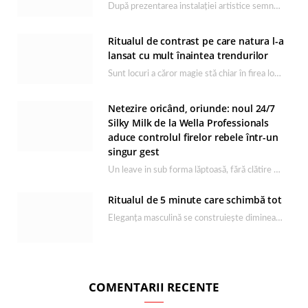
După prezentarea instalației artistice semnată de Catrinel Săbăciag în cadrul evenimentului de lansare HONOR Magic…
Ritualul de contrast pe care natura l-a
lansat cu mult înaintea trendurilor
Sunt locuri a căror magie stă chiar în firea lor naturală, iar Lacul Ursu din…
Netezire oricând, oriunde: noul 24/7
Silky Milk de la Wella Professionals
aduce controlul firelor rebele într-un
singur gest
Un leave in sub forma lăptoasă, fără clătire care completează rutina Ultimate Smooth și transformă…
Ritualul de 5 minute care schimbă tot
Eleganța masculină se construiește dimineața, în câteva minute și cu produsele potrivite. O rutină de…
COMENTARII RECENTE