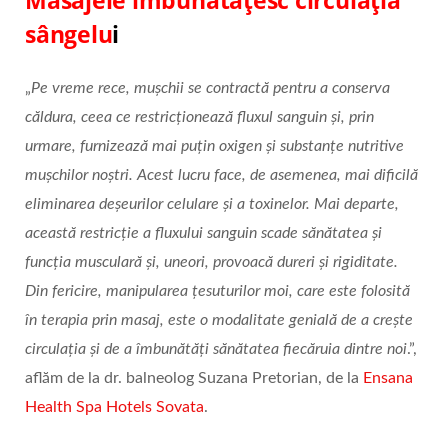
sângelu
i
„
Pe vreme rece, mușchii se contractă pentru a conserva
căldura, ceea ce restricționează fluxul sanguin și, prin
urmare, furnizează mai puțin oxigen și substanțe nutritive
mușchilor noștri. Acest lucru face, de asemenea, mai dificilă
eliminarea deșeurilor celulare și a toxinelor. Mai departe,
această restricție a fluxului sanguin scade sănătatea și
funcția musculară și, uneori, provoacă dureri și rigiditate.
Din fericire, manipularea țesuturilor moi, care este folosită
în terapia prin masaj, este o modalitate genială de a crește
circulația și de a îmbunătăți sănătatea fiecăruia dintre noi
.”,
aflăm de la dr. balneolog Suzana Pretorian, de la
Ensana
Health Spa Hotels Sovata
.