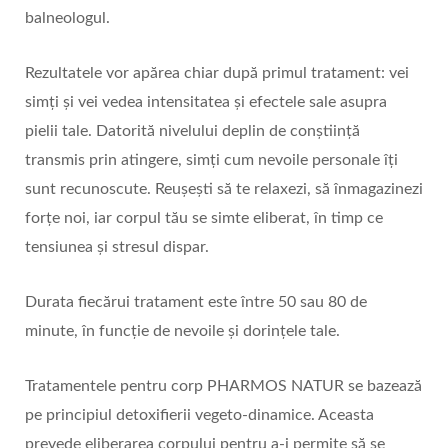
balneologul.
Rezultatele vor apărea chiar după primul tratament: vei
simți și vei vedea intensitatea și efectele sale asupra
pielii tale. Datorită nivelului deplin de conștiință
transmis prin atingere, simți cum nevoile personale îți
sunt recunoscute. Reușești să te relaxezi, să înmagazinezi
forțe noi, iar corpul tău se simte eliberat, în timp ce
tensiunea și stresul dispar.
Durata fiecărui tratament este între 50 sau 80 de
minute, în funcție de nevoile și dorințele tale.
Tratamentele pentru corp PHARMOS NATUR se bazează
pe principiul detoxifierii vegeto-dinamice. Aceasta
prevede eliberarea corpului pentru a-i permite să se