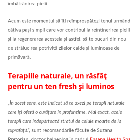
îmbătrânirea pielii.
Acum este momentul să îți reîmprospătezi tenul urmând
câțiva pași simpli care vor contribui la reîntinerirea pielii
și la regenerarea acesteia și astfel, să te bucuri din nou
de strălucirea potrivită zilelor calde și luminoase de
primăvară.
Terapiile naturale, un răsfăț
pentru un ten fresh și luminos
„
În acest sens, este indicat să te axezi pe terapii naturale
care îți oferă o curățare în profunzime. Mai exact, acele
terapii care îndepărtează stratul de celule moarte de la
suprafață
.”, sunt recomandările făcute de Suzana
Pretorian, doctor balneolog în cadrul
Ensana Health Spa