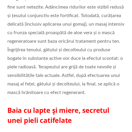
fine sunt netezite. Adâncimea ridurilor este vizibil redusă
și țesutul conjunctiv este fortificat. Totodată, curățarea
delicată (inclusiv aplicarea unui gomaj), un masaj intensiv
cu frunza specială proaspătă de aloe vera și o mască
regeneratoare sunt baza oricărui tratament pentru ten.
Îngrijirea tenului, gâtului și decolteului cu produse
bogate în substanțe active vor duce la efectul scontat: o
piele radioasă. Terapeutul are grijă de toate nevoile și
sensibilitățile tale actuale. Astfel, după efectuarea unui
masaj al feței, gâtului și decolteului, la final, se aplică o
mască hrănitoare cu efect regenerant.
Baia cu lapte și miere, secretul
unei pieli catifelate