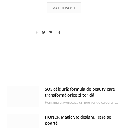
MAI DEPARTE
SOS căldură: formula de beauty care
transformă orice zi toridă
România traversează un nou val de căldură, iar rutina de îngrijire capătă un rol esențial…
HONOR Magic V6: designul care se
poartă