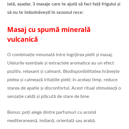
Iată, așadar, 3 masaje care te ajută să faci față frigului și
să nu te îmbolnăvești în sezonul rece:
Masaj cu spumă minerală
vulcanică
O combinație minunată între îngrijirea pielii și masaj.
Uleiurile esențiale și extractele aromatice au un efect
pozitiv, relaxant și calmant. Biodisponibilitatea hrănește
pielea și calmează iritațiile pielii; în același timp, reduce
starea de apatie și disconfortul. Acest ritual stimulează o
senzație caldă și plăcută de stare de bine.
Bonus: poți alege dintre parfumuri cu aromă
mediteraneană, indiană, orientală sau arabă.