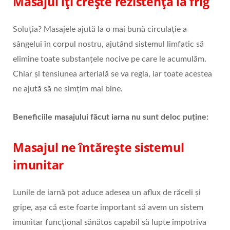
Masajul îți crește rezistența la frig
Soluția? Masajele ajută la o mai bună circulație a
sângelui în corpul nostru, ajutând sistemul limfatic să
elimine toate substanțele nocive pe care le acumulăm.
Chiar și tensiunea arterială se va regla, iar toate acestea
ne ajută să ne simțim mai bine.
Beneficiile masajului făcut iarna nu sunt deloc puține:
Masajul ne întărește sistemul
imunitar
Lunile de iarnă pot aduce adesea un aflux de răceli și
gripe, așa că este foarte important să avem un sistem
imunitar funcțional sănătos capabil să lupte împotriva