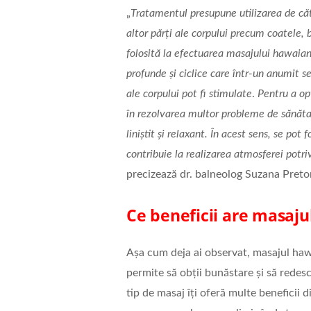
„
Tratamentul presupune utilizarea de cătr
altor părți ale corpului precum coatele, 
folosită la efectuarea masajului hawaia
profunde și ciclice care într-un anumit s
ale corpului pot fi stimulate
.
Pentru a op
în rezolvarea multor probleme de sănăta
liniștit și relaxant. În acest sens, se po
contribuie la realizarea atmosferei potrivi
precizează dr. balneolog Suzana Pretor
Ce beneficii are masaj
Așa cum deja ai observat, masajul hawa
permite să obții bunăstare și să redesc
tip de masaj îți oferă multe beneficii d