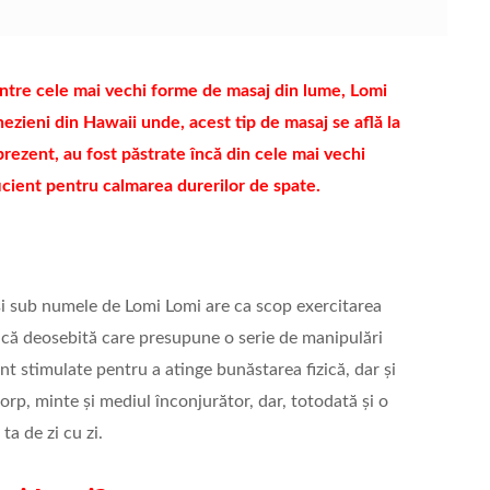
ntre cele mai vechi forme de masaj din lume, Lomi
nezieni din Hawaii unde, acest tip de masaj se află la
n prezent, au fost păstrate încă din cele mai vechi
icient pentru calmarea durerilor de spate.
și sub numele de Lomi Lomi are ca scop exercitarea
ică deosebită care presupune o serie de manipulări
nt stimulate pentru a atinge bunăstarea fizică, dar și
corp, minte și mediul înconjurător, dar, totodată și o
ta de zi cu zi.