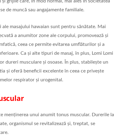
și grijile care, în mod normal, mai ales în societatea
nse de muncă sau angajamente familiale.
ii ale masajului hawaian sunt pentru sănătate. Mai
decvată a anumitor zone ale corpului, promovează și
mfatică, ceea ce permite evitarea umflăturilor și a
ferioare. Ca și alte tipuri de masaj, în plus, Lomi Lomi
nor dureri musculare și osoase. În plus, stabilește un
tia și oferă beneficii excelente în ceea ce privește
emelor respirator și urogenital.
uscular
te menținerea unui anumit tonus muscular. Durerile la
te, organismul se revitalizează și, treptat, se
tare.