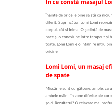
În ce constă masajul L
Înainte de orice, e bine să știi că nic
diferit. Suprinzător. Lomi Lomi reprezi
corpul, cât și inima. O ședință de ma
pace și o conexiune între terapeut și b
toate, Lomi Lomi e o întâlnire întru bin
oricine.
Lomi Lomi, un masaj ef
de spate
Mișcările sunt curgătoare, ample, ca u
ambele mâini, în zone diferite ale cor
șold. Rezultatul? O relaxare mai profu