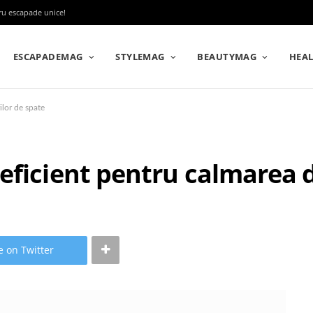
tru escapade unice!
ESCAPADEMAG
STYLEMAG
BEAUTYMAG
HEA
ilor de spate
eficient pentru calmarea d
e on Twitter