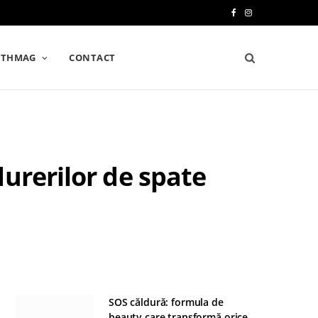
F
I
a
n
LTHMAG
CONTACT
c
s
e
t
b
a
o
g
urerilor de spate
o
r
k
a
m
SOS căldură: formula de
beauty care transformă orice