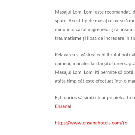
Masajul Lomi Lomi este recomandat, de
spate. Acest tip de masaj relaxează mușc
minuni în cazul migrenelor și al insomn
traumatisme și lipsă de încredere în si
Relaxarea și găsirea echilibrului potriv
oameni, mai ales la sfârșitul unei săp
Masajul Lomi Lomi îți permite să obții a
atâta timp cât este efectuat într-o ma
Ești curios să simți chiar pe pielea ta b
Ensana
!
https://www.ensanahotels.com/ro