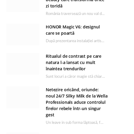
zi toridă
România traversează un nou val de căldură, iar rutina de îngrijire capătă un rol esențial…
HONOR Magic V6: designul
care se poartă
După prezentarea instalației artistice semnată de Catrinel Săbăciag în cadrul evenimentului de lansare HONOR Magic…
Ritualul de contrast pe care
natura l-a lansat cu mult
înaintea trendurilor
Sunt locuri a căror magie stă chiar în firea lor naturală, iar Lacul Ursu din…
Netezire oricând, oriunde:
noul 24/7 Silky Milk de la Wella
Professionals aduce controlul
firelor rebele într-un singur
gest
Un leave in sub forma lăptoasă, fără clătire care completează rutina Ultimate Smooth și transformă…