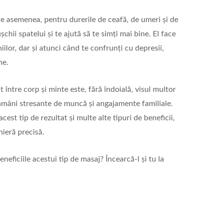
 asemenea, pentru durerile de ceafă, de umeri și de
hii spatelui și te ajută să te simți mai bine. El face
iilor, dar și atunci când te confrunți cu depresii,
ne.
it între corp și minte este, fără îndoială, visul multor
tămâni stresante de muncă și angajamente familiale.
cest tip de rezultat și multe alte tipuri de beneficii,
nieră precisă.
eneficiile acestui tip de masaj? Încearcă-l și tu la