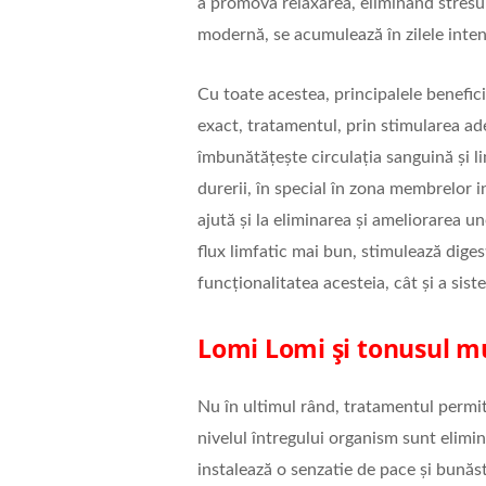
a promova relaxarea, eliminând stresul 
modernă, se acumulează în zilele inte
Cu toate acestea, principalele benefic
exact, tratamentul, prin stimularea a
îmbunătățește circulația sanguină și li
durerii, în special în zona membrelor in
ajută și la eliminarea și ameliorarea u
flux limfatic mai bun, stimulează diges
funcționalitatea acesteia, cât și a sist
Lomi Lomi și tonusul m
Nu în ultimul rând, tratamentul permi
nivelul întregului organism sunt elimina
instalează o senzatie de pace și bunăs