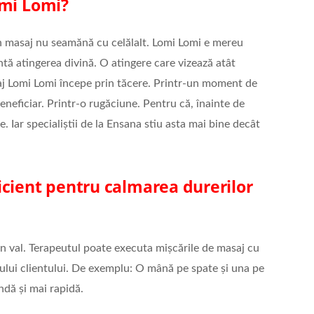
omi Lomi?
iun masaj nu seamănă cu celălalt. Lomi Lomi e mereu
ntă atingerea divină. O atingere care vizează atât
saj Lomi Lomi începe prin tăcere. Printr-un moment de
eneficiar. Printr-o rugăciune. Pentru că, înainte de
e. Iar specialiștii de la Ensana stiu asta mai bine decât
icient pentru calmarea durerilor
n val. Terapeutul poate executa mișcările de masaj cu
pului clientului. De exemplu: O mână pe spate și una pe
ndă și mai rapidă.