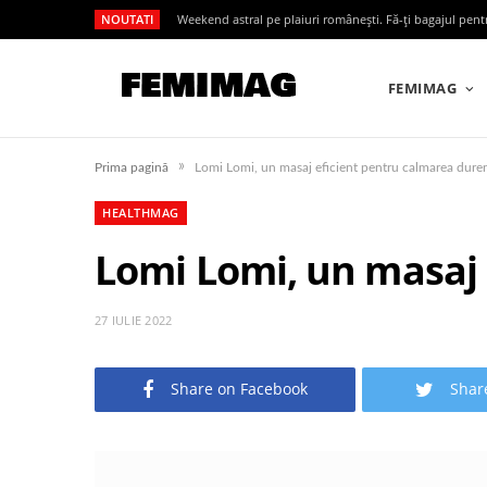
NOUTATI
Weekend astral pe plaiuri românești. Fă-ți bagajul pen
FEMIMAG
»
Prima pagină
Lomi Lomi, un masaj eficient pentru calmarea durer
HEALTHMAG
Lomi Lomi, un masaj 
27 IULIE 2022
Share on Facebook
Shar