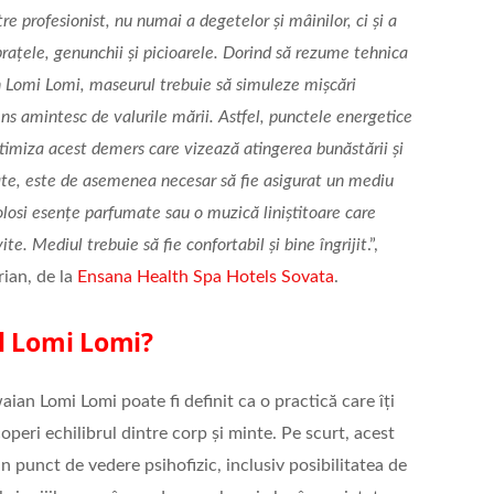
e profesionist, nu numai a degetelor și mâinilor, ci și a
brațele, genunchii și picioarele. Dorind să rezume tehnica
n Lomi Lomi, maseurul trebuie să simuleze mișcări
ens amintesc de valurile mării. Astfel, punctele energetice
timiza acest demers care vizează atingerea bunăstării și
te, este de asemenea necesar să fie asigurat un mediu
t folosi esențe parfumate sau o muzică liniștitoare care
te. Mediul trebuie să fie confortabil și bine îngrijit
.”,
ian, de la
Ensana Health Spa Hotels Sovata
.
ul Lomi Lomi?
ian Lomi Lomi poate fi definit ca o practică care îți
operi echilibrul dintre corp și minte. Pe scurt, acest
in punct de vedere psihofizic, inclusiv posibilitatea de