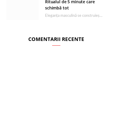
Ritualul de 5 minute care
schimbă tot
Eleganța masculină se construiește dimineața, în câteva minute și cu produsele potrivite. O rutină de…
COMENTARII RECENTE