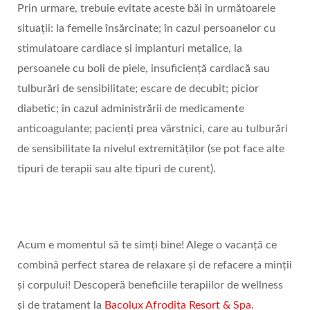
Prin urmare, trebuie evitate aceste băi în următoarele
situații: la femeile însărcinate; în cazul persoanelor cu
stimulatoare cardiace și implanturi metalice, la
persoanele cu boli de piele, insuficiență cardiacă sau
tulburări de sensibilitate; escare de decubit; picior
diabetic; în cazul administrării de medicamente
anticoagulante; pacienți prea vârstnici, care au tulburări
de sensibilitate la nivelul extremităților (se pot face alte
tipuri de terapii sau alte tipuri de curent).
Acum e momentul să te simți bine! Alege o vacanță ce
combină perfect starea de relaxare și de refacere a minții
și corpului! Descoperă beneficiile terapiilor de wellness
și de tratament la
Bacolux Afrodita Resort & Spa.