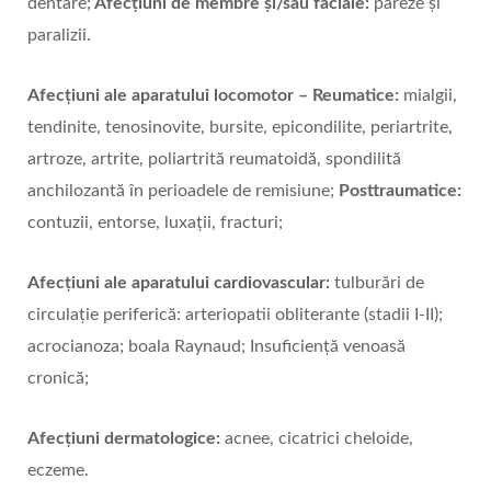
dentare;
Afecțiuni de membre și/sau faciale:
pareze și
paralizii.
Afecțiuni ale aparatului locomotor – Reumatice:
mialgii,
tendinite, tenosinovite, bursite, epicondilite, periartrite,
artroze, artrite, poliartrită reumatoidă, spondilită
anchilozantă în perioadele de remisiune;
Posttraumatice:
contuzii, entorse, luxații, fracturi;
Afecțiuni ale aparatului cardiovascular:
tulburări de
circulație periferică: arteriopatii obliterante (stadii I-II);
acrocianoza; boala Raynaud; Insuficiență venoasă
cronică;
Afecțiuni dermatologice:
acnee, cicatrici cheloide,
eczeme.