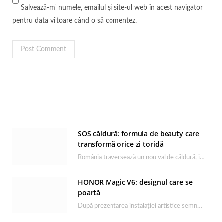
Salvează-mi numele, emailul și site-ul web în acest navigator
pentru data viitoare când o să comentez.
SOS căldură: formula de beauty care
transformă orice zi toridă
România traversează un nou val de căldură, iar rutina de îngrijire capătă un rol esențial…
HONOR Magic V6: designul care se
poartă
După prezentarea instalației artistice semnată de Catrinel Săbăciag în cadrul evenimentului de lansare HONOR Magic…