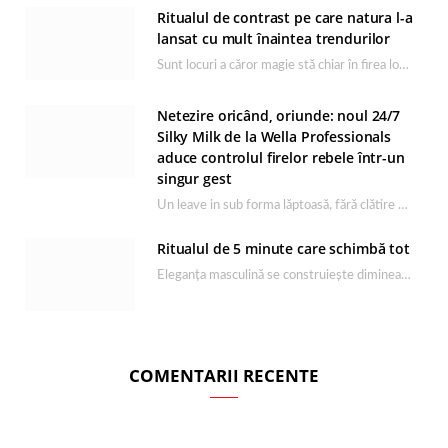
Ritualul de contrast pe care natura l-a
lansat cu mult înaintea trendurilor
Sunt locuri a căror magie stă chiar în firea lor naturală, iar Lacul Ursu din…
Netezire oricând, oriunde: noul 24/7
Silky Milk de la Wella Professionals
aduce controlul firelor rebele într-un
singur gest
Un leave in sub forma lăptoasă, fără clătire care completează rutina Ultimate Smooth și transformă…
Ritualul de 5 minute care schimbă tot
Eleganța masculină se construiește dimineața, în câteva minute și cu produsele potrivite. O rutină de…
COMENTARII RECENTE