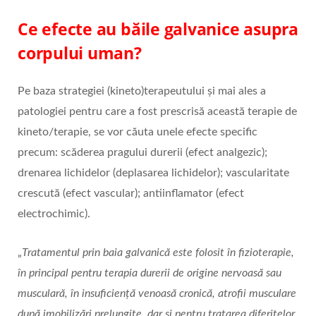
Ce efecte au băile galvanice asupra
corpului uman?
Pe baza strategiei (kineto)terapeutului și mai ales a
patologiei pentru care a fost prescrisă această terapie de
kineto/terapie, se vor căuta unele efecte specific
precum: scăderea pragului durerii (efect analgezic);
drenarea lichidelor (deplasarea lichidelor); vascularitate
crescută (efect vascular); antiinflamator (efect
electrochimic).
„
Tratamentul prin baia galvanică este folosit în fizioterapie,
în principal pentru terapia durerii de origine nervoasă sau
musculară, în insuficiență venoasă cronică, atrofii musculare
după imobilizări prelungite, dar și pentru tratarea diferitelor