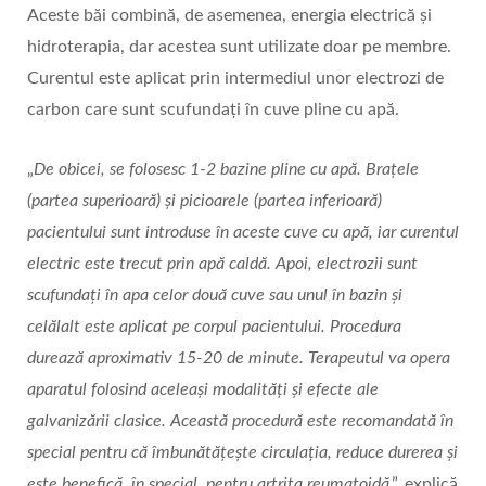
Aceste băi combină, de asemenea, energia electrică și
hidroterapia, dar acestea sunt utilizate doar pe membre.
Curentul este aplicat prin intermediul unor electrozi de
carbon care sunt scufundați în cuve pline cu apă.
„
De obicei, se folosesc 1-2 bazine pline cu apă. Brațele
(partea superioară) și picioarele (partea inferioară)
pacientului sunt introduse în aceste cuve cu apă, iar curentul
electric este trecut prin apă caldă. Apoi, electrozii sunt
scufundați în apa celor două cuve sau unul în bazin și
celălalt este aplicat pe corpul pacientului. Procedura
durează aproximativ 15-20 de minute. Terapeutul va opera
aparatul folosind aceleași modalități și efecte ale
galvanizării clasice. Această procedură este recomandată în
special pentru că îmbunătățește circulația, reduce durerea și
este benefică, în special, pentru artrita reumatoidă
.”, explică