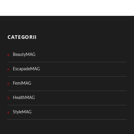
CATEGORII
BeautyMAG
EscapadeMAG
FemiMAG
HealthMAG
StyleMAG