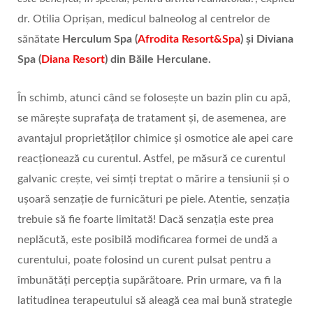
dr. Otilia Oprișan, medicul balneolog al centrelor de
sănătate
Herculum Spa (
Afrodita Resort&Spa
) și Diviana
Spa (
Diana Resort
) din Băile Herculane.
În schimb, atunci când se folosește un bazin plin cu apă,
se mărește suprafața de tratament și, de asemenea, are
avantajul proprietăților chimice și osmotice ale apei care
reacționează cu curentul. Astfel, pe măsură ce curentul
galvanic crește, vei simți treptat o mărire a tensiunii și o
ușoară senzație de furnicături pe piele. Atentie, senzația
trebuie să fie foarte limitată! Dacă senzația este prea
neplăcută, este posibilă modificarea formei de undă a
curentului, poate folosind un curent pulsat pentru a
îmbunătăți percepția supărătoare. Prin urmare, va fi la
latitudinea terapeutului să aleagă cea mai bună strategie