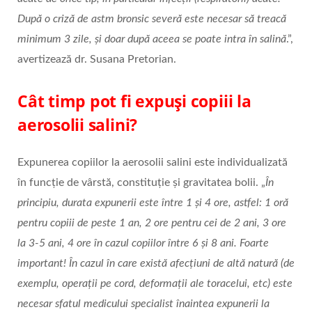
După o criză de astm bronsic severă este necesar să treacă
minimum 3 zile, și doar după aceea se poate intra în salină
.”,
avertizează dr. Susana Pretorian.
Cât timp pot fi expuși copiii la
aerosolii salini?
Expunerea copiilor la aerosolii salini este individualizată
în funcție de vârstă, constituție și gravitatea bolii. „
În
principiu, durata expunerii este între 1 și 4 ore, astfel: 1 oră
pentru copiii de peste 1 an, 2 ore pentru cei de 2 ani, 3 ore
la 3-5 ani, 4 ore în cazul copiilor între 6 și 8 ani. Foarte
important! În cazul în care există afecțiuni de altă natură (de
exemplu, operații pe cord, deformații ale toracelui, etc) este
necesar sfatul medicului specialist înaintea expunerii la