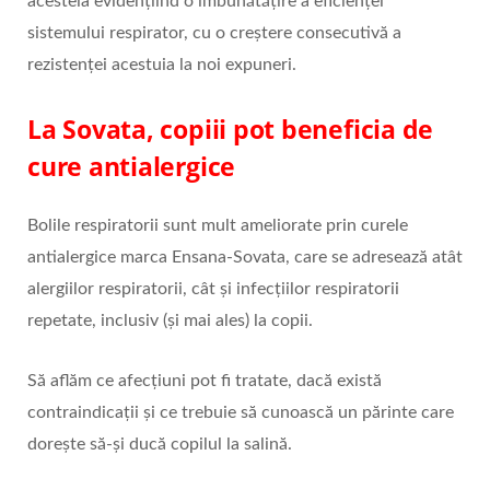
acesteia evidențiind o îmbunătățire a eficienței
sistemului respirator, cu o creștere consecutivă a
rezistenței acestuia la noi expuneri.
La Sovata, copiii pot beneficia de
cure antialergice
Bolile respiratorii sunt mult ameliorate prin curele
antialergice marca Ensana-Sovata, care se adresează atât
alergiilor respiratorii, cât și infecțiilor respiratorii
repetate, inclusiv (și mai ales) la copii.
Să aflăm ce afecțiuni pot fi tratate, dacă există
contraindicații și ce trebuie să cunoască un părinte care
dorește să-și ducă copilul la salină.