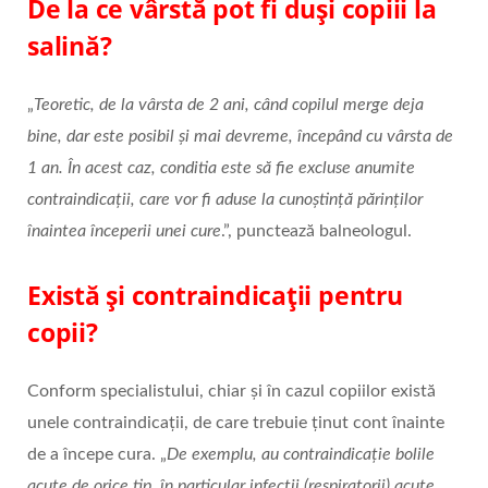
De la ce vârstă pot fi duși copiii la
salină?
„
Teoretic, de la vârsta de 2 ani, când copilul merge deja
bine, dar este posibil și mai devreme, începând cu vârsta de
1 an. În acest caz, conditia este să fie excluse anumite
contraindicații, care vor fi aduse la cunoștință părinților
înaintea începerii unei cure
.”, punctează balneologul.
Există și contraindicații pentru
copii?
Conform specialistului, chiar și în cazul copiilor există
unele contraindicații, de care trebuie ținut cont înainte
de a începe cura. „
De exemplu, au contraindicație bolile
acute de orice tip, în particular infecții (respiratorii) acute.