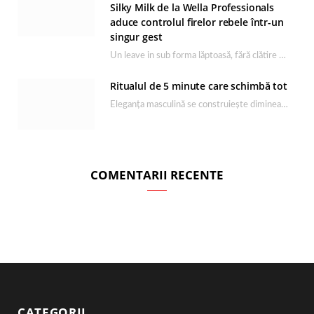
Silky Milk de la Wella Professionals
aduce controlul firelor rebele într-un
singur gest
Un leave in sub forma lăptoasă, fără clătire care completează rutina Ultimate Smooth și transformă…
Ritualul de 5 minute care schimbă tot
Eleganța masculină se construiește dimineața, în câteva minute și cu produsele potrivite. O rutină de…
COMENTARII RECENTE
CATEGORII