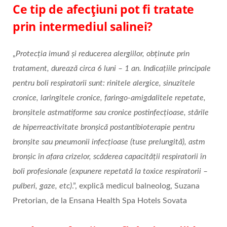
Ce tip de afecțiuni pot fi tratate
prin intermediul salinei?
„
Protecția imună și reducerea alergiilor, obținute prin
tratament, durează circa 6 luni – 1 an. Indicațiile principale
pentru boli respiratorii sunt: rinitele alergice, sinuzitele
cronice, laringitele cronice, faringo-amigdalitele repetate,
bronșitele astmatiforme sau cronice postinfecțioase, stările
de hiperreactivitate bronșică postantibioterapie pentru
bronșite sau pneumonii infecțioase (tuse prelungită), astm
bronșic în afara crizelor, scăderea capacității respiratorii în
boli profesionale (expunere repetată la toxice respiratorii –
pulberi, gaze, etc)
.”, explică medicul balneolog, Suzana
Pretorian, de la Ensana Health Spa Hotels Sovata