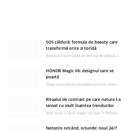
SOS căldură: formula de beauty care
transformă orice zi toridă
România traversează un nou val de căldură, iar rutina de îngrijire capătă un rol esențial…
HONOR Magic V6: designul care se
poartă
După prezentarea instalației artistice semnată de Catrinel Săbăciag în cadrul evenimentului de lansare HONOR Magic…
Ritualul de contrast pe care natura l-a
lansat cu mult înaintea trendurilor
Sunt locuri a căror magie stă chiar în firea lor naturală, iar Lacul Ursu din…
Netezire oricând, oriunde: noul 24/7