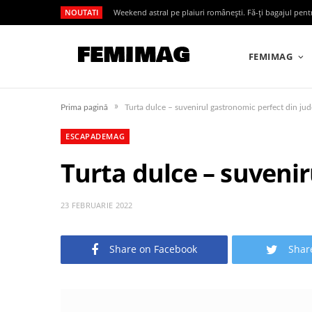
NOUTATI
Weekend astral pe plaiuri românești. Fă-ți bagajul pen
FEMIMAG
»
Prima pagină
Turta dulce – suvenirul gastronomic perfect din ju
ESCAPADEMAG
Turta dulce – suveni
23 FEBRUARIE 2022
Share on Facebook
Shar