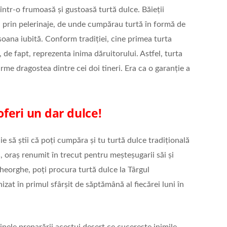
într-o frumoasă și gustoasă turtă dulce. Băieții
au prin pelerinaje, de unde cumpărau turtă în formă de
soana iubită. Conform tradiției, cine primea turta
, de fapt, reprezenta inima dăruitorului. Astfel, turta
me dragostea dintre cei doi tineri. Era ca o garanție a
 oferi un dar dulce!
e să știi că poți cumpăra și tu turtă dulce tradițională
, oraș renumit în trecut pentru meșteșugarii săi și
Gheorghe, poți procura turtă dulce la Târgul
izat în primul sfârșit de săptămână al fiecărei luni în