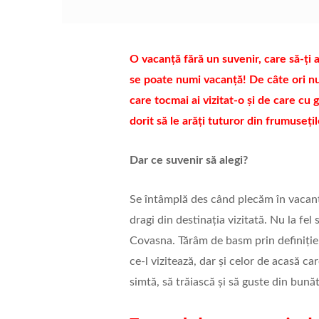
O vacanță fără un suvenir, care să-ți
se poate numi vacanță! De câte ori nu ț
care tocmai ai vizitat-o și de care cu 
dorit să le arăți tuturor din frumuseți
Dar ce suvenir să alegi?
Se întâmplă des când plecăm în vacanț
dragi din destinația vizitată. Nu la fel
Covasna. Tărâm de basm prin definiție,
ce-l vizitează, dar și celor de acasă c
simtă, să trăiască și să guste din bunăt