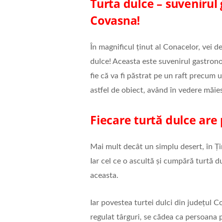
Turta dulce – suvenirul
Covasna!
În magnificul ținut al Conacelor, vei d
dulce! Aceasta este suvenirul gastronom
fie că va fi păstrat pe un raft precum 
astfel de obiect, având în vedere măie
Fiecare turtă dulce are
Mai mult decât un simplu desert, în Ț
Iar cel ce o ascultă și cumpără turtă 
aceasta.
Iar povestea turtei dulci din județul 
regulat târguri, se cădea ca persoana 