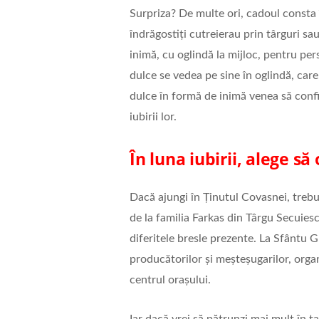
Surpriza? De multe ori, cadoul consta 
îndrăgostiți cutreierau prin târguri s
inimă, cu oglindă la mijloc, pentru per
dulce se vedea pe sine în oglindă, care
dulce în formă de inimă venea să confir
iubirii lor.
În luna iubirii, alege să
Dacă ajungi în Ținutul Covasnei, trebui
de la familia Farkas din Târgu Secuiesc
diferitele bresle prezente. La Sfântu 
producătorilor și meșteșugarilor, organ
centrul orașului.