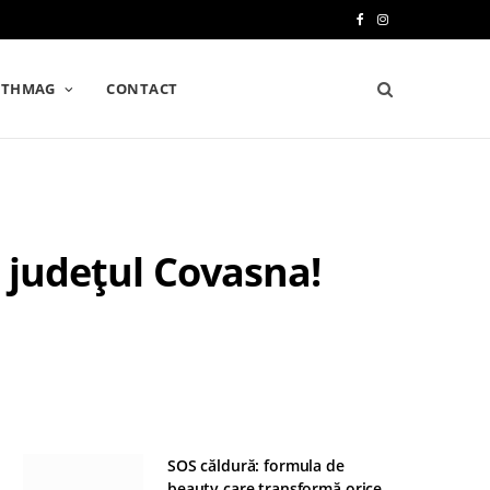
F
I
a
n
LTHMAG
CONTACT
c
s
e
t
b
a
o
g
n județul Covasna!
o
r
k
a
m
SOS căldură: formula de
beauty care transformă orice