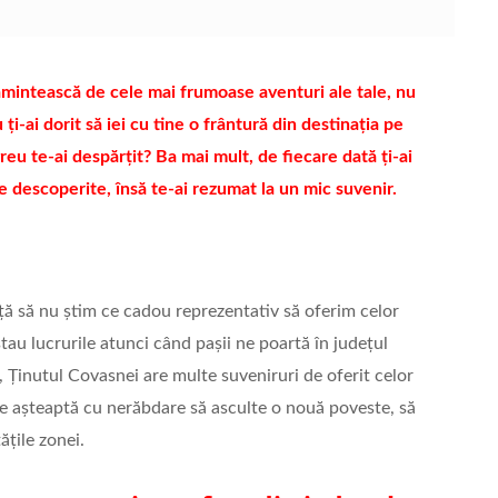
 amintească de cele mai frumoase aventuri ale tale, nu
i-ai dorit să iei cu tine o frântură din destinația pe
greu te-ai despărțit? Ba mai mult, de fiecare dată ți-ai
le descoperite, însă te-ai rezumat la un mic suvenir.
ă să nu știm ce cadou reprezentativ să oferim celor
 stau lucrurile atunci când pașii ne poartă în județul
 Ținutul Covasnei are multe suveniruri de oferit celor
are așteaptă cu nerăbdare să asculte o nouă poveste, să
ățile zonei.