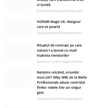
zi toridă
România traversează un nou val de căldură, iar rutina de îngrijire capătă un rol esențial…
HONOR Magic V6: designul
care se poartă
După prezentarea instalației artistice semnată de Catrinel Săbăciag în cadrul evenimentului de lansare HONOR Magic…
Ritualul de contrast pe care
natura l-a lansat cu mult
înaintea trendurilor
Sunt locuri a căror magie stă chiar în firea lor naturală, iar Lacul Ursu din…
Netezire oricând, oriunde:
noul 24/7 Silky Milk de la Wella
Professionals aduce controlul
firelor rebele într-un singur
gest
Un leave in sub forma lăptoasă, fără clătire care completează rutina Ultimate Smooth și transformă…