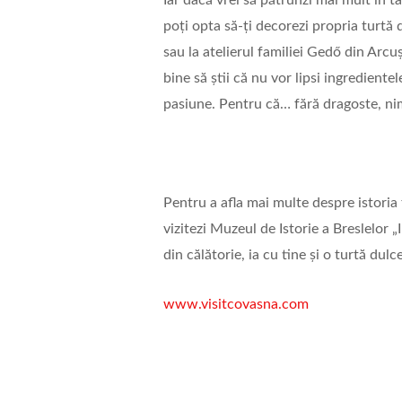
Iar dacă vrei să pătrunzi mai mult în t
poți opta să-ți decorezi propria turtă 
sau la atelierul familiei Gedő din Arcu
bine să știi că nu vor lipsi ingredient
pasiune. Pentru că… fără dragoste, ni
Pentru a afla mai multe despre istoria t
vizitezi Muzeul de Istorie a Breslelor „
din călătorie, ia cu tine și o turtă dulc
www.visitcovasna.com