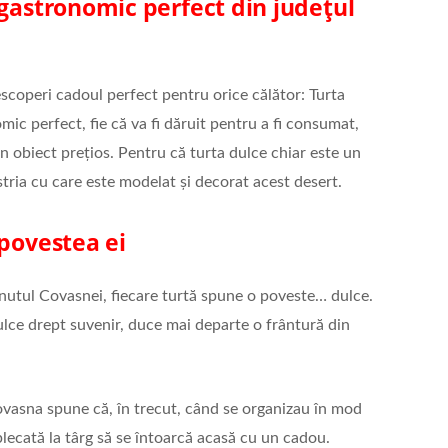
 gastronomic perfect din județul
escoperi cadoul perfect pentru orice călător: Turta
ic perfect, fie că va fi dăruit pentru a fi consumat,
un obiect prețios. Pentru că turta dulce chiar este un
stria cu care este modelat și decorat acest desert.
 povestea ei
inutul Covasnei, fiecare turtă spune o poveste… dulce.
dulce drept suvenir, duce mai departe o frântură din
Covasna spune că, în trecut, când se organizau în mod
plecată la târg să se întoarcă acasă cu un cadou.