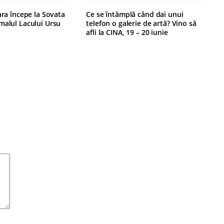
ara începe la Sovata
Ce se întâmplă când dai unui
malul Lacului Ursu
telefon o galerie de artă? Vino să
afli la CINA, 19 – 20 iunie