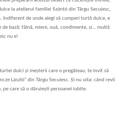
ainele preparării acestui desert ce cucerește inimile,
dulce la atelierul familiei Szántó din Târgu Secuiesc,
ș. Indiferent de unde alegi să cumperi turtă dulce, e
ele de bază: făină, miere, ouă, condimente, și… multă
mic nu e!
urtei dulci și meșterii care o pregăteau, te invit să
Incze László” din Târgu Secuiesc. Și nu uita: când revii
e, pe care să o dăruiești persoanei iubite.