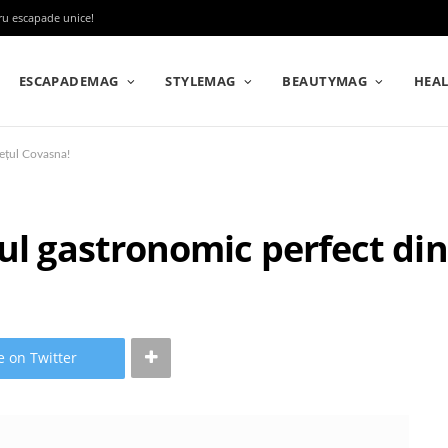
tru escapade unice!
ESCAPADEMAG
STYLEMAG
BEAUTYMAG
HEA
dețul Covasna!
rul gastronomic perfect di
e on Twitter