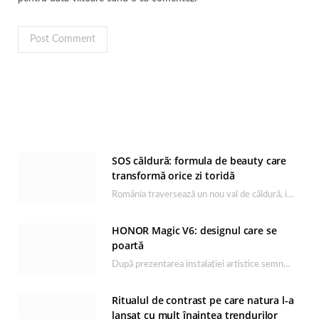
SOS căldură: formula de beauty care
transformă orice zi toridă
România traversează un nou val de căldură, iar rutina de îngrijire capătă un rol esențial…
HONOR Magic V6: designul care se
poartă
După prezentarea instalației artistice semnată de Catrinel Săbăciag în cadrul evenimentului de lansare HONOR Magic…
Ritualul de contrast pe care natura l-a
lansat cu mult înaintea trendurilor