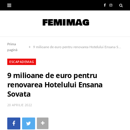
F
I
a
n
c
s
e
t
Prima
»
b
a
9 milioane de euro pentru renovarea Hotelului Ensana Sovata
pagină
o
g
ESCAPADEMAG
o
r
9 milioane de euro pentru
k
a
renovarea Hotelului Ensana
m
Sovata
20 APRILIE 2022