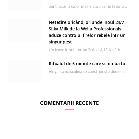
Sunt locuri a căror magie stă chiar în firea lor naturală, iar Lacul Ursu din…
Netezire oricând, oriunde: noul 24/7
Silky Milk de la Wella Professionals
aduce controlul firelor rebele într-un
singur gest
Un leave in sub forma lăptoasă, fără clătire care completează rutina Ultimate Smooth și transformă…
Ritualul de 5 minute care schimbă tot
Eleganța masculină se construiește dimineața, în câteva minute și cu produsele potrivite. O rutină de…
COMENTARII RECENTE