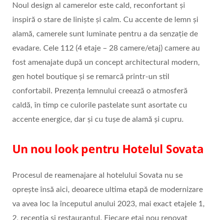
Noul design al camerelor este cald, reconfortant și
inspiră o stare de liniște și calm. Cu accente de lemn și
alamă, camerele sunt luminate pentru a da senzație de
evadare. Cele 112 (4 etaje – 28 camere/etaj) camere au
fost amenajate după un concept architectural modern,
gen hotel boutique și se remarcă printr-un stil
confortabil. Prezența lemnului creează o atmosferă
caldă, în timp ce culorile pastelate sunt asortate cu
accente energice, dar și cu tușe de alamă și cupru.
Un nou look pentru Hotelul Sovata
Procesul de reamenajare al hotelului Sovata nu se
oprește însă aici, deoarece ultima etapă de modernizare
va avea loc la începutul anului 2023, mai exact etajele 1,
2, recepția si restaurantul. Fiecare etaj nou renovat