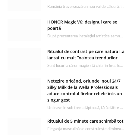
România traversează un nou val de căldură, iar rutina de îngrijire capătă un rol esențial…
HONOR Magic V6: designul care se
poartă
După prezentarea instalației artistice semnată de Catrinel Săbăciag în cadrul evenimentului de lansare HONOR Magic…
Ritualul de contrast pe care natura l-a
lansat cu mult înaintea trendurilor
Sunt locuri a căror magie stă chiar în firea lor naturală, iar Lacul Ursu din…
Netezire oricând, oriunde: noul 24/7
Silky Milk de la Wella Professionals
aduce controlul firelor rebele într-un
singur gest
Un leave in sub forma lăptoasă, fără clătire care completează rutina Ultimate Smooth și transformă…
Ritualul de 5 minute care schimbă tot
Eleganța masculină se construiește dimineața, în câteva minute și cu produsele potrivite. O rutină de…