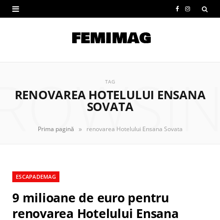
F
I
a
n
c
s
e
t
ROWSI
b
a
TAG
RENOVAREA HOTELULUI ENSANA
o
g
SOVATA
o
r
»
Prima pagină
renovarea Hotelului Ensana Sovata
k
a
m
ESCAPADEMAG
9 milioane de euro pentru
renovarea Hotelului Ensana