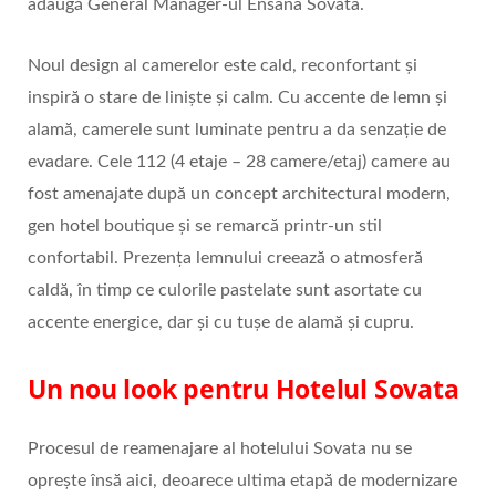
adaugă General Manager-ul Ensana Sovata.
Noul design al camerelor este cald, reconfortant și
inspiră o stare de liniște și calm. Cu accente de lemn și
alamă, camerele sunt luminate pentru a da senzație de
evadare. Cele 112 (4 etaje – 28 camere/etaj) camere au
fost amenajate după un concept architectural modern,
gen hotel boutique și se remarcă printr-un stil
confortabil. Prezența lemnului creează o atmosferă
caldă, în timp ce culorile pastelate sunt asortate cu
accente energice, dar și cu tușe de alamă și cupru.
Un nou look pentru Hotelul Sovata
Procesul de reamenajare al hotelului Sovata nu se
oprește însă aici, deoarece ultima etapă de modernizare