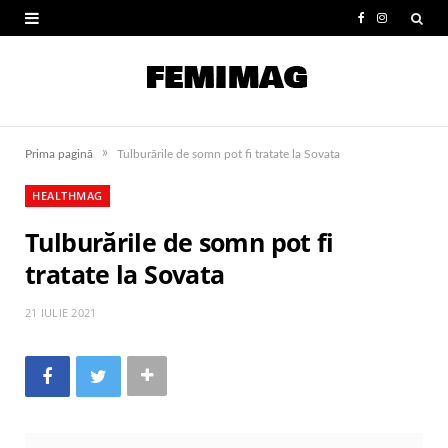
F
I
a
n
c
s
e
t
»
Prima pagină
Tulburările de somn pot fi tratate la Sovata
b
a
HEALTHMAG
o
g
Tulburările de somn pot fi
o
r
tratate la Sovata
k
a
m
21 IULIE 2021