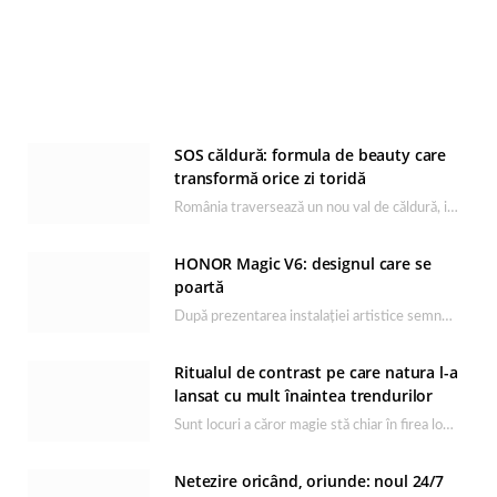
SOS căldură: formula de beauty care
transformă orice zi toridă
România traversează un nou val de căldură, iar rutina de îngrijire capătă un rol esențial…
HONOR Magic V6: designul care se
poartă
După prezentarea instalației artistice semnată de Catrinel Săbăciag în cadrul evenimentului de lansare HONOR Magic…
Ritualul de contrast pe care natura l-a
lansat cu mult înaintea trendurilor
Sunt locuri a căror magie stă chiar în firea lor naturală, iar Lacul Ursu din…
Netezire oricând, oriunde: noul 24/7