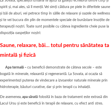
La Sovata, specialiștii Ensana te ajută să găsești echilibrul dintre corp și
spirit și, mai ales, să îl menții. Vei simți căldura pe piele în diferitele saune
și băi de aburi, vei petrece timp în sălile de relaxare și oazele de wellness
și te vei bucura din plin de momentele speciale de bunăstare însoțite de
terapeuții noștri. Toate sunt posibile cu câteva ingrediente cheie puse la
dispoziția oaspeților noștri:
Saune, relaxare, băi… totul pentru sănătatea ta
mintală și fizică
Apa termală –
cu beneficii demonstrate de câteva secole – este
bogată în minerale, relaxantă și regenerantă. La Sovata, ai ocazia să
experimentezi puterea de vindecare a izvoarelor naturale minerale prin
hidroterapie, băuturi curative, dar și prin terapii cu inhalații.
De asemenea,
apa sărată
folosită în baza de tratament este extrasă din
Lacul Ursu și este benefică în terapii de relaxare, cu efect anti stres.