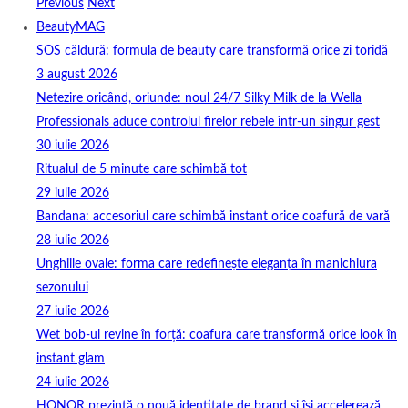
Previous
Next
BeautyMAG
SOS căldură: formula de beauty care transformă orice zi toridă
3 august 2026
Netezire oricând, oriunde: noul 24/7 Silky Milk de la Wella
Professionals aduce controlul firelor rebele într-un singur gest
30 iulie 2026
Ritualul de 5 minute care schimbă tot
29 iulie 2026
Bandana: accesoriul care schimbă instant orice coafură de vară
28 iulie 2026
Unghiile ovale: forma care redefinește eleganța în manichiura
sezonului
27 iulie 2026
Wet bob-ul revine în forță: coafura care transformă orice look în
instant glam
24 iulie 2026
HONOR prezintă o nouă identitate de brand și își accelerează