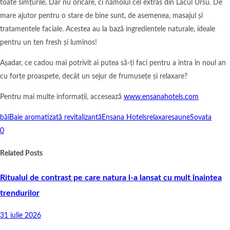
toate simțurile
.
Dar nu oricare, ci nămolul cel extras din Lacul Ursu. De
mare ajutor pentru o stare de bine sunt, de asemenea, masajul și
tratamentele faciale. Acestea au la bază ingredientele naturale, ideale
pentru un ten fresh și luminos!
Așadar, ce cadou mai potrivit ai putea să-ți faci pentru a intra în noul an
cu forțe proaspete, decât un sejur de frumusețe și relaxare?
Pentru mai multe informații, accesează
www.ensanahotels.com
băi
Baie aromatizată revitalizantă
Ensana Hotels
relaxare
saune
Sovata
0
Related Posts
Ritualul de contrast pe care natura l-a lansat cu mult înaintea
trendurilor
31 iulie 2026