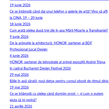
19 iunie 2026
Ce se întâmplă când dai unui telefon o galerie de artă? Vino să afli
la CINA, 19 – 20 iunie
18 iunie 2026
Cum arată pielea după trei zile în apa Mării Moarte a Transilvaniei?
9 iunie 2026
De la animație la arhitectură: HONOR, partener al BDF
Professional Local Design
4 iunie 2026
HONOR, partener de tehnologie al primei expoziții Andrei Tripșa,
în cadrul Bucharest Design Festival 2026
29 mai 2026
Băile în apă sărată, noul detox pentru corpul obosit de ritmul zilnic
19 mai 2026
Ce se întâmplă cu pielea când dormim prost — și cum o putem
ajuta să își revină?
21 aprilie 2026