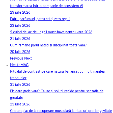
transformarea într-o companie de ecosistem AI
23 iulie 2026
Patru parfumuri, patru stări, zero reguli
23 iulie 2026
5 culori de lac de unghii must‑have pentru vara 2026
21 iulie 2026
Cum rămâne părul neted și disciplinat toată vara?
20 iulie 2026
Previous
Next
HealthMAG
Ritualul de contrast pe care natura l-a lansat cu mult înaintea
trendurilor
31 iulie 2026
Picioare grele vara? Cauze și soluții rapide pentru senzația de
greutate
21 iulie 2026
Crioterapia: de la recuperare musculară la ritualuri pro‑longevitate