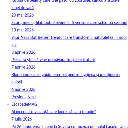
Rutina de beauty care ține pasul cu zborurile, canicula și zilele
lungi de vară
20 mai 2026
Scurt, mediu, filat: bobul revine în 5 versiuni care schimbă sezonul
13 mai 2026
Your Nails But Better: trendul care transformă naturalețea în noul
lux
8 aprilie 2026
Pielea ta știe că vine primăvara.Tu știi ce îi oferi?
7 aprilie 2026
Blond impecabil: ghidul esențial pentru îngrijirea și menținerea
culorii
6 aprilie 2026
Previous
Next
EscapadeMAG
Ai încercat o vacanță care lucrează ca o terapie?
7 iulie 2026
Pe 26 iunie, vara începe la Sovata cu muzică pe malul Lacului Ursu