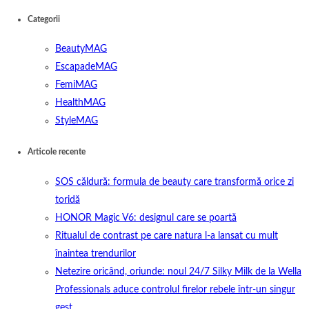
Categorii
BeautyMAG
EscapadeMAG
FemiMAG
HealthMAG
StyleMAG
Articole recente
SOS căldură: formula de beauty care transformă orice zi
toridă
HONOR Magic V6: designul care se poartă
Ritualul de contrast pe care natura l-a lansat cu mult
înaintea trendurilor
Netezire oricând, oriunde: noul 24/7 Silky Milk de la Wella
Professionals aduce controlul firelor rebele într-un singur
gest