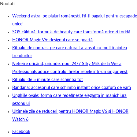
Noutati
Weekend astral pe plaiuri românești. Fă-ți bagajul pentru escapade
unice!
SOS căldură: formula de beauty care transformă orice zi toridă
HONOR Magic V6: designul care se poartă
Ritualul de contrast pe care natura l-a lansat cu mult înaintea
trendurilor
Netezire oricând, oriunde: noul 24/7 Silky Milk de la Wella
Professionals aduce controlul firelor rebele într-un singur gest
Ritualul de 5 minute care schimbă tot
Bandana: accesoriul care schimbă instant orice coafură de vară
Unghiile ovale: forma care redefinește eleganța în manichiura
sezonului
Ultimele zile de reduceri pentru HONOR Magic V6 și HONOR
Watch 6
Facebook