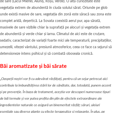
de sare (Lacul Mierlei, Aluniș, Roșu, Verde). O altă curiozitate este
vegetația extrem de abundentă în ciuda solului sărat. Oriunde pe glob
unde există masive de sare, vegetația din zonă este săracă sau zona este
complet aridă, deșertică. La Sovata coexistă aerul pur, apa sărată,
masivele de sare vizibile chiar la suprafață pe alocuri și vegetația extrem
de abundentă și verde chiar și iarna. Climatul de aici este de cruțare,
sedativ, caracterizat de variații foarte mici ale temperaturii, precipitațiilor,
umezelii, vitezei vântului, presiunii atmosferice, ceea ce face ca sejurul să
detensioneze intens psihicul și să combată oboseala cronică.
Băi aromatizate și băi sărate
„
Oaspeții noștri vor fi cu adevărat răsfățați, pentru că un sejur petrecut aici
contribuie la îmbunătățirea stării lor de sănătate, dar, totodată, punem accent
și pe prevenție. În baza de tratament, aceștia vor descoperi numeroase tipuri
de băi termale și vor putea profita din plin de efectele extraordinare ale
ingredientelor naturale ce asigură un binemeritat răsfăț: săruri, uleiuri
esențiale sau diverse plante cu efecte terapeutice și relaxante. În plus, pe