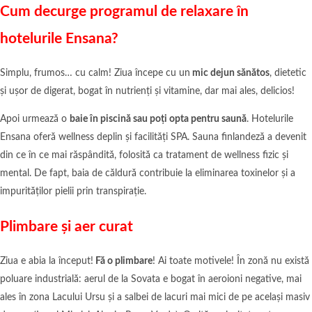
Cum decurge programul de relaxare în
hotelurile Ensana?
Simplu, frumos… cu calm! Ziua începe cu un
mic dejun sănătos
, dietetic
și ușor de digerat, bogat în nutrienți și vitamine, dar mai ales, delicios!
Apoi urmează o
baie în piscină sau poți opta pentru saună
. Hotelurile
Ensana oferă wellness deplin și facilități SPA. Sauna finlandeză a devenit
din ce în ce mai răspândită, folosită ca tratament de wellness fizic și
mental. De fapt, baia de căldură contribuie la eliminarea toxinelor și a
impurităților pielii prin transpirație.
Plimbare și aer curat
Ziua e abia la început!
Fă o plimbare
! Ai toate motivele! În zonă nu există
poluare industrială: aerul de la Sovata e bogat în aeroioni negative, mai
ales în zona Lacului Ursu și a salbei de lacuri mai mici de pe același masiv