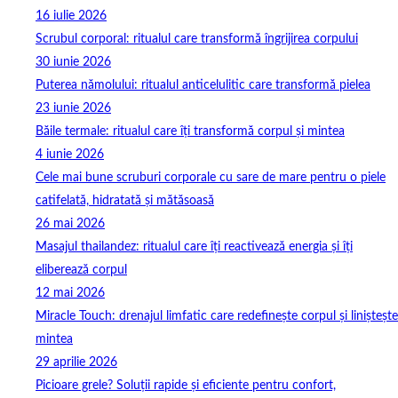
16 iulie 2026
Scrubul corporal: ritualul care transformă îngrijirea corpului
30 iunie 2026
Puterea nămolului: ritualul anticelulitic care transformă pielea
23 iunie 2026
Băile termale: ritualul care îți transformă corpul și mintea
4 iunie 2026
Cele mai bune scruburi corporale cu sare de mare pentru o piele
catifelată, hidratată și mătăsoasă
26 mai 2026
Masajul thailandez: ritualul care îți reactivează energia și îți
eliberează corpul
12 mai 2026
Miracle Touch: drenajul limfatic care redefinește corpul și liniștește
mintea
29 aprilie 2026
Picioare grele? Soluții rapide și eficiente pentru confort,