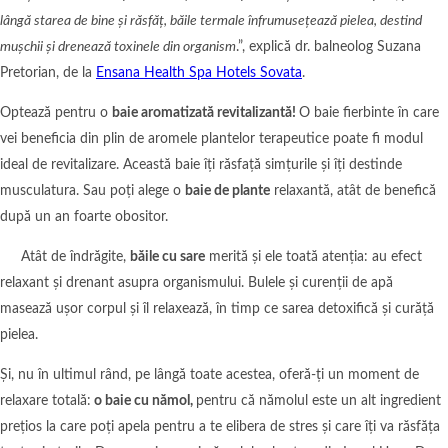
lângă starea de bine și răsfăț, băile termale înfrumusețează pielea, destind
mușchii și drenează toxinele din organism
.”, explică dr. balneolog Suzana
Pretorian, de la
Ensana Health Spa Hotels Sovata
.
Optează pentru o
baie aromatizată revitalizantă!
O baie fierbinte în care
vei beneficia din plin de aromele plantelor terapeutice poate fi modul
ideal de revitalizare. Această baie îți răsfață simțurile și îți destinde
musculatura. Sau poți alege o
baie de plante
relaxantă, atât de benefică
după un an foarte obositor.
Atât de îndrăgite,
băile cu sare
merită și ele toată atenția: au efect
relaxant și drenant asupra organismului. Bulele și curenții de apă
masează ușor corpul și îl relaxează, în timp ce sarea detoxifică și curăță
pielea.
Și, nu în ultimul rând, pe lângă toate acestea, oferă-ți un moment de
relaxare totală:
o baie cu nămol,
pentru că nămolul este un alt ingredient
prețios la care poți apela pentru a te elibera de stres și care îți va răsfăța