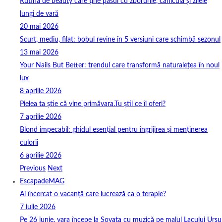
Rutina de beauty care ține pasul cu zborurile, canicula și zilele
lungi de vară
20 mai 2026
Scurt, mediu, filat: bobul revine în 5 versiuni care schimbă sezonul
13 mai 2026
Your Nails But Better: trendul care transformă naturalețea în noul
lux
8 aprilie 2026
Pielea ta știe că vine primăvara.Tu știi ce îi oferi?
7 aprilie 2026
Blond impecabil: ghidul esențial pentru îngrijirea și menținerea
culorii
6 aprilie 2026
Previous
Next
EscapadeMAG
Ai încercat o vacanță care lucrează ca o terapie?
7 iulie 2026
Pe 26 iunie, vara începe la Sovata cu muzică pe malul Lacului Ursu