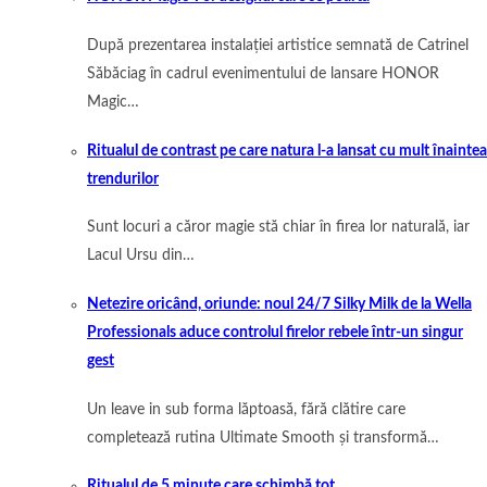
După prezentarea instalației artistice semnată de Catrinel
Săbăciag în cadrul evenimentului de lansare HONOR
Magic…
Ritualul de contrast pe care natura l-a lansat cu mult înaintea
trendurilor
Sunt locuri a căror magie stă chiar în firea lor naturală, iar
Lacul Ursu din…
Netezire oricând, oriunde: noul 24/7 Silky Milk de la Wella
Professionals aduce controlul firelor rebele într-un singur
gest
Un leave in sub forma lăptoasă, fără clătire care
completează rutina Ultimate Smooth și transformă…
Ritualul de 5 minute care schimbă tot