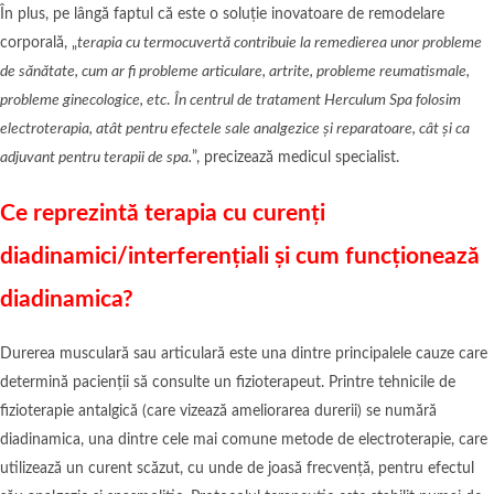
În plus, pe lângă faptul că este o soluție inovatoare de remodelare
corporală, „
terapia cu termocuvertă contribuie la remedierea unor probleme
de sănătate, cum ar fi probleme articulare, artrite, probleme reumatismale,
probleme ginecologice, etc
.
În centrul de tratament Herculum Spa folosim
electroterapia, atât pentru efectele sale analgezice și reparatoare, cât și ca
adjuvant pentru terapii de spa.
”, precizează medicul specialist.
Ce reprezintă terapia cu curenți
diadinamici/interferențiali și cum funcționează
diadinamica?
Durerea musculară sau articulară este una dintre principalele cauze care
determină pacienții să consulte un fizioterapeut. Printre tehnicile de
fizioterapie antalgică (care vizează ameliorarea durerii) se numără
diadinamica, una dintre cele mai comune metode de electroterapie, care
utilizează un curent scăzut, cu unde de joasă frecvență, pentru efectul