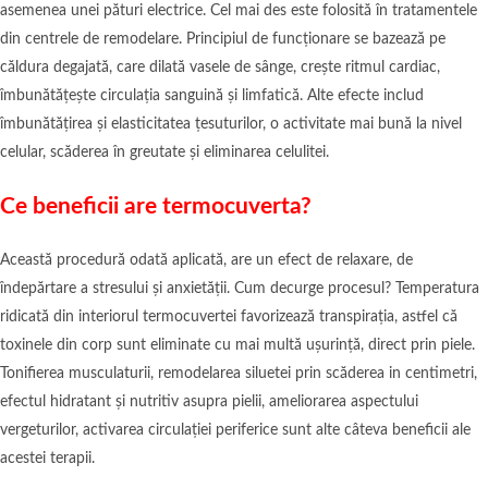
asemenea unei pături electrice. Cel mai des este folosită în tratamentele
din centrele de remodelare. Principiul de funcționare se bazează pe
căldura degajată, care dilată vasele de sânge, crește ritmul cardiac,
îmbunătățește circulația sanguină și limfatică. Alte efecte includ
îmbunătățirea și elasticitatea țesuturilor, o activitate mai bună la nivel
celular, scăderea în greutate și eliminarea celulitei.
Ce beneficii are termocuverta?
Această procedură odată aplicată, are un efect de relaxare, de
îndepărtare a stresului și anxietății. Cum decurge procesul? Temperatura
ridicată din interiorul termocuvertei favorizează transpirația, astfel că
toxinele din corp sunt eliminate cu mai multă ușurință, direct prin piele.
Tonifierea musculaturii, remodelarea siluetei prin scăderea in centimetri,
efectul hidratant și nutritiv asupra pielii, ameliorarea aspectului
vergeturilor, activarea circulației periferice sunt alte câteva beneficii ale
acestei terapii.