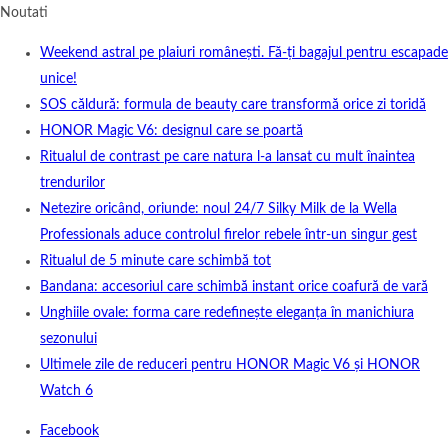
Noutati
Weekend astral pe plaiuri românești. Fă-ți bagajul pentru escapade
unice!
SOS căldură: formula de beauty care transformă orice zi toridă
HONOR Magic V6: designul care se poartă
Ritualul de contrast pe care natura l-a lansat cu mult înaintea
trendurilor
Netezire oricând, oriunde: noul 24/7 Silky Milk de la Wella
Professionals aduce controlul firelor rebele într-un singur gest
Ritualul de 5 minute care schimbă tot
Bandana: accesoriul care schimbă instant orice coafură de vară
Unghiile ovale: forma care redefinește eleganța în manichiura
sezonului
Ultimele zile de reduceri pentru HONOR Magic V6 și HONOR
Watch 6
Facebook