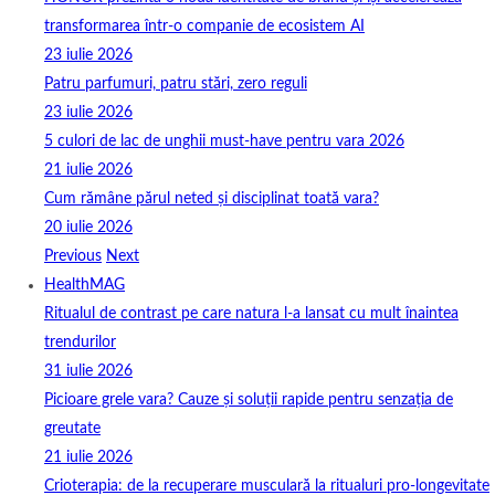
transformarea într-o companie de ecosistem AI
23 iulie 2026
Patru parfumuri, patru stări, zero reguli
23 iulie 2026
5 culori de lac de unghii must‑have pentru vara 2026
21 iulie 2026
Cum rămâne părul neted și disciplinat toată vara?
20 iulie 2026
Previous
Next
HealthMAG
Ritualul de contrast pe care natura l-a lansat cu mult înaintea
trendurilor
31 iulie 2026
Picioare grele vara? Cauze și soluții rapide pentru senzația de
greutate
21 iulie 2026
Crioterapia: de la recuperare musculară la ritualuri pro‑longevitate