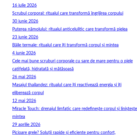
16 iulie 2026
Scrubul corporal: ritualul care transformă îngrijirea corpului
30 iunie 2026
Puterea nămolului: ritualul anticelulitic care transformă pielea
23 iunie 2026
Băile termale: ritualul care îți transformă corpul și mintea
4 iunie 2026
Cele mai bune scruburi corporale cu sare de mare pentru o piele
catifelată, hidratată și mătăsoasă
26 mai 2026
Masajul thailandez: ritualul care îți reactivează energia și îți
eliberează corpul
12 mai 2026
Miracle Touch: drenajul limfatic care redefinește corpul și liniștește
mintea
29 aprilie 2026
Picioare grele? Soluții rapide și eficiente pentru confort,