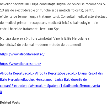
nevoilor pacientului. După consultația inițială, de obicei se recomandă 5-
10 zile de electroterapie (în funcție și de metoda folosită), pentru
eficiența pe termen lung a tratamentului. Consultul medical este efectuat
de medicul primar – recuperare, medicină fizică și balneologie – din
cadrul bazei de tratament Herculum Spa.
Nu lăsa durerea să-ți fure zâmbetul! Vino la Băile Herculane și
beneficiază de cele mai moderne metode de tratament!
https://www.afroditaresort.ro/
https://www.dianaresort.ro/
Afrodita Resort
Bacolux Afrodita Resort&Spa
Bacolux Diana Resort din
Băile Herculane
Bacolux Herculane
dr Larisa Băloi
durerile de
coloană
Electroterapia
Herculum Spa
terapii diadinamice
Termocuverta
0
Related Posts