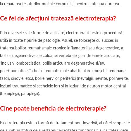
la repararea țesuturilor moi ale corpului și pentru a atenua durerea.
Ce fel de afecțiuni tratează electroterapia?
Prin diversele sale forme de aplicare, electroterapia este o procedură
utilă în toate tipurile de patologie. Astfel, se folosește cu succes în
tratarea bolilor reumatismale cronice inflamatorii sau degenerative, a
bolilor degenerative ale coloanei vertebrale şi sindroamele asociate,
inclusiv lombosciatica, bolile articulare degenerative şi/sau
posttraumatice, în bolile reumatismale abarticulare (muşchi, tendoane,
fascii, sinovie, etc.), bolile nervilor periferici (nevralgii, nevrite, polinevrite,
leziuni traumatice şi sechelele lor) și în leziuni de neuron motor central
(hemiplegii, paraplegii).
Cine poate beneficia de electroterapie?
Electroterapia este o formă de tratament non-invazivă, al cărei scop este
de a îmbunătăți și de a restabili capacitatea funcțională și calitatea vieții.