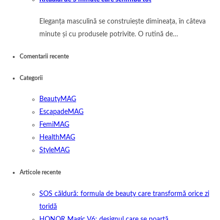
Eleganța masculină se construiește dimineața, în câteva
minute și cu produsele potrivite. O rutină de…
Comentarii recente
Categorii
BeautyMAG
EscapadeMAG
FemiMAG
HealthMAG
StyleMAG
Articole recente
SOS căldură: formula de beauty care transformă orice zi
toridă
HONOR Magic V6: designul care se poartă