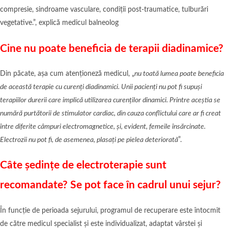
compresie, sindroame vasculare, condiții post-traumatice, tulburări
vegetative.”, explică medicul balneolog
Cine nu poate beneficia de terapii diadinamice?
Din păcate, așa cum atenționeză medicul, „
nu toată lumea poate beneficia
de această terapie cu curenți diadinamici. Unii pacienți nu pot fi supuși
terapiilor durerii care implică utilizarea curenților dinamici. Printre aceștia se
numără purtătorii de stimulator cardiac, din cauza conflictului care ar fi creat
între diferite câmpuri electromagnetice, și, evident, femeile însărcinate.
Electrozii nu pot fi, de asemenea, plasați pe pielea deteriorată
”.
Câte ședințe de electroterapie sunt
recomandate? Se pot face în cadrul unui sejur?
În funcție de perioada sejurului, programul de recuperare este întocmit
de către medicul specialist și este individualizat, adaptat vârstei și