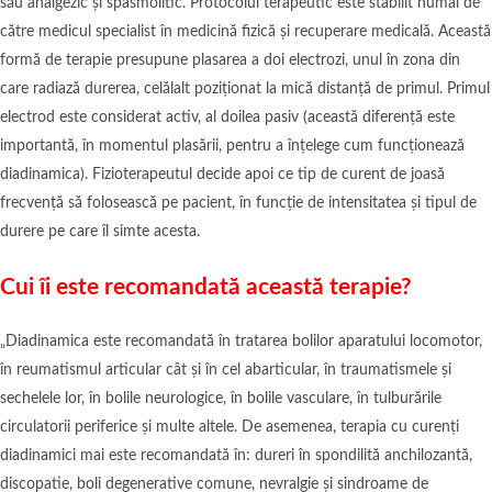
său analgezic și spasmolitic. Protocolul terapeutic este stabilit numai de
către medicul specialist în medicină fizică și recuperare medicală. Această
formă de terapie presupune plasarea a doi electrozi, unul în zona din
care radiază durerea, celălalt poziționat la mică distanță de primul. Primul
electrod este considerat activ, al doilea pasiv (această diferență este
importantă, în momentul plasării, pentru a înțelege cum funcționează
diadinamica). Fizioterapeutul decide apoi ce tip de curent de joasă
frecvență să folosească pe pacient, în funcție de intensitatea și tipul de
durere pe care îl simte acesta.
Cui îi este recomandată această terapie?
„Diadinamica este recomandată în tratarea bolilor aparatului locomotor,
în reumatismul articular cât și în cel abarticular, în traumatismele și
sechelele lor, în bolile neurologice, în bolile vasculare, în tulburările
circulatorii periferice și multe altele. De asemenea, terapia cu curenți
diadinamici mai este recomandată în: dureri în spondilită anchilozantă,
discopatie, boli degenerative comune, nevralgie și sindroame de