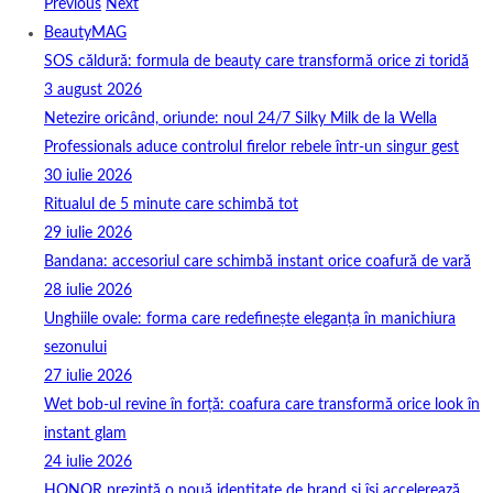
Previous
Next
BeautyMAG
SOS căldură: formula de beauty care transformă orice zi toridă
3 august 2026
Netezire oricând, oriunde: noul 24/7 Silky Milk de la Wella
Professionals aduce controlul firelor rebele într-un singur gest
30 iulie 2026
Ritualul de 5 minute care schimbă tot
29 iulie 2026
Bandana: accesoriul care schimbă instant orice coafură de vară
28 iulie 2026
Unghiile ovale: forma care redefinește eleganța în manichiura
sezonului
27 iulie 2026
Wet bob-ul revine în forță: coafura care transformă orice look în
instant glam
24 iulie 2026
HONOR prezintă o nouă identitate de brand și își accelerează