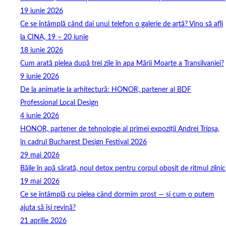
19 iunie 2026
Ce se întâmplă când dai unui telefon o galerie de artă? Vino să afli
la CINA, 19 – 20 iunie
18 iunie 2026
Cum arată pielea după trei zile în apa Mării Moarte a Transilvaniei?
9 iunie 2026
De la animație la arhitectură: HONOR, partener al BDF
Professional Local Design
4 iunie 2026
HONOR, partener de tehnologie al primei expoziții Andrei Tripșa,
în cadrul Bucharest Design Festival 2026
29 mai 2026
Băile în apă sărată, noul detox pentru corpul obosit de ritmul zilnic
19 mai 2026
Ce se întâmplă cu pielea când dormim prost — și cum o putem
ajuta să își revină?
21 aprilie 2026