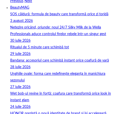
Previous
Next
BeautyMAG
SOS căldură: formula de beauty care transformă orice zi toridă
3 august 2026
Netezire oricând, oriunde: noul 24/7 Silky Milk de la Wella
Professionals aduce controlul firelor rebele într-un singur gest
30 iulie 2026
Ritualul de 5 minute care schimbă tot
29 iulie 2026
Bandana: accesoriul care schimbă instant orice coafură de vară
28 iulie 2026
Unghiile ovale: forma care redefinește eleganța în manichiura
sezonului
27 iulie 2026
Wet bob-ul revine în forță: coafura care transformă orice look în
instant glam
24 iulie 2026
HONOR prezintă o nouă identitate de brand și își accelerează