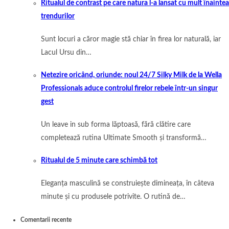
Ritualul de contrast pe care natura l-a lansat cu mult înaintea
trendurilor
Sunt locuri a căror magie stă chiar în firea lor naturală, iar
Lacul Ursu din…
Netezire oricând, oriunde: noul 24/7 Silky Milk de la Wella
Professionals aduce controlul firelor rebele într-un singur
gest
Un leave in sub forma lăptoasă, fără clătire care
completează rutina Ultimate Smooth și transformă…
Ritualul de 5 minute care schimbă tot
Eleganța masculină se construiește dimineața, în câteva
minute și cu produsele potrivite. O rutină de…
Comentarii recente