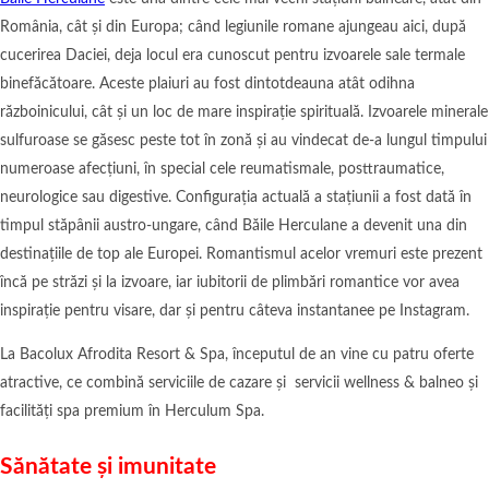
România, cât și din Europa; când legiunile romane ajungeau aici, după
cucerirea Daciei, deja locul era cunoscut pentru izvoarele sale termale
binefăcătoare. Aceste plaiuri au fost dintotdeauna atât odihna
războinicului, cât și un loc de mare inspirație spirituală. Izvoarele minerale
sulfuroase se găsesc peste tot în zonă și au vindecat de-a lungul timpului
numeroase afecțiuni, în special cele reumatismale, posttraumatice,
neurologice sau digestive. Configurația actuală a stațiunii a fost dată în
timpul stăpânii austro-ungare, când Băile Herculane a devenit una din
destinațiile de top ale Europei. Romantismul acelor vremuri este prezent
încă pe străzi și la izvoare, iar iubitorii de plimbări romantice vor avea
inspirație pentru visare, dar și pentru câteva instantanee pe Instagram.
La Bacolux Afrodita Resort & Spa, începutul de an vine cu patru oferte
atractive, ce combină serviciile de cazare și servicii wellness & balneo și
facilități spa premium în Herculum Spa.
Sănătate și imunitate