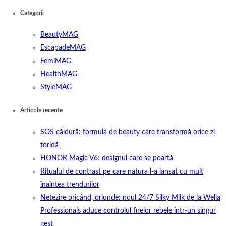
Categorii
BeautyMAG
EscapadeMAG
FemiMAG
HealthMAG
StyleMAG
Articole recente
SOS căldură: formula de beauty care transformă orice zi
toridă
HONOR Magic V6: designul care se poartă
Ritualul de contrast pe care natura l-a lansat cu mult
înaintea trendurilor
Netezire oricând, oriunde: noul 24/7 Silky Milk de la Wella
Professionals aduce controlul firelor rebele într-un singur
gest