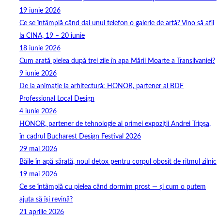
19 iunie 2026
Ce se întâmplă când dai unui telefon o galerie de artă? Vino să afli
la CINA, 19 – 20 iunie
18 iunie 2026
Cum arată pielea după trei zile în apa Mării Moarte a Transilvaniei?
9 iunie 2026
De la animație la arhitectură: HONOR, partener al BDF
Professional Local Design
4 iunie 2026
HONOR, partener de tehnologie al primei expoziții Andrei Tripșa,
în cadrul Bucharest Design Festival 2026
29 mai 2026
Băile în apă sărată, noul detox pentru corpul obosit de ritmul zilnic
19 mai 2026
Ce se întâmplă cu pielea când dormim prost — și cum o putem
ajuta să își revină?
21 aprilie 2026