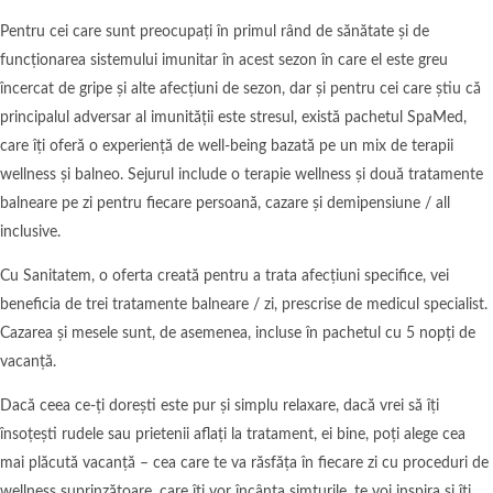
Pentru cei care sunt preocupați în primul rând de sănătate și de
funcționarea sistemului imunitar în acest sezon în care el este greu
încercat de gripe și alte afecțiuni de sezon, dar și pentru cei care știu că
principalul adversar al imunității este stresul, există pachetul SpaMed,
care îți oferă o experiență de well-being bazată pe un mix de terapii
wellness și balneo. Sejurul include o terapie wellness și două tratamente
balneare pe zi pentru fiecare persoană, cazare și demipensiune / all
inclusive.
Cu Sanitatem, o oferta creată pentru a trata afecțiuni specifice, vei
beneficia de trei tratamente balneare / zi, prescrise de medicul specialist.
Cazarea și mesele sunt, de asemenea, incluse în pachetul cu 5 nopți de
vacanță.
Dacă ceea ce-ți dorești este pur și simplu relaxare, dacă vrei să îți
însoțești rudele sau prietenii aflați la tratament, ei bine, poți alege cea
mai plăcută vacanță – cea care te va răsfăța în fiecare zi cu proceduri de
wellness suprinzătoare, care îți vor încânta simțurile, te voi inspira și îți