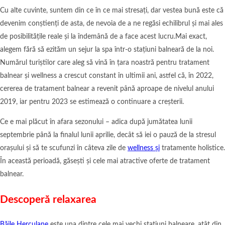
Cu alte cuvinte, suntem din ce în ce mai stresați, dar vestea bună este că
devenim conștienți de asta, de nevoia de a ne regăsi echilibrul și mai ales
de posibilitățile reale și la îndemână de a face acest lucru.Mai exact,
alegem fără să ezităm un sejur la spa într-o stațiuni balneară de la noi.
Numărul turiștilor care aleg să vină în țara noastră pentru tratament
balnear și wellness a crescut constant în ultimii ani, astfel că, în 2022,
cererea de tratament balnear a revenit până aproape de nivelul anului
2019, iar pentru 2023 se estimează o continuare a creșterii.
Ce e mai plăcut în afara sezonului – adica după jumătatea lunii
septembrie până la finalul lunii aprilie, decât să iei o pauză de la stresul
orașului și să te scufunzi în câteva zile de
wellness și
tratamente holistice.
În această perioadă, găsești și cele mai atractive oferte de tratament
balnear.
Descoperă relaxarea
Băile Herculane
este una dintre cele mai vechi stațiuni balneare, atât din