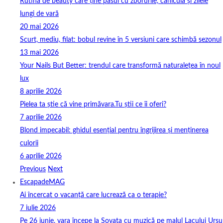
Rutina de beauty care ține pasul cu zborurile, canicula și zilele
lungi de vară
20 mai 2026
Scurt, mediu, filat: bobul revine în 5 versiuni care schimbă sezonul
13 mai 2026
Your Nails But Better: trendul care transformă naturalețea în noul
lux
8 aprilie 2026
Pielea ta știe că vine primăvara.Tu știi ce îi oferi?
7 aprilie 2026
Blond impecabil: ghidul esențial pentru îngrijirea și menținerea
culorii
6 aprilie 2026
Previous
Next
EscapadeMAG
Ai încercat o vacanță care lucrează ca o terapie?
7 iulie 2026
Pe 26 iunie, vara începe la Sovata cu muzică pe malul Lacului Ursu