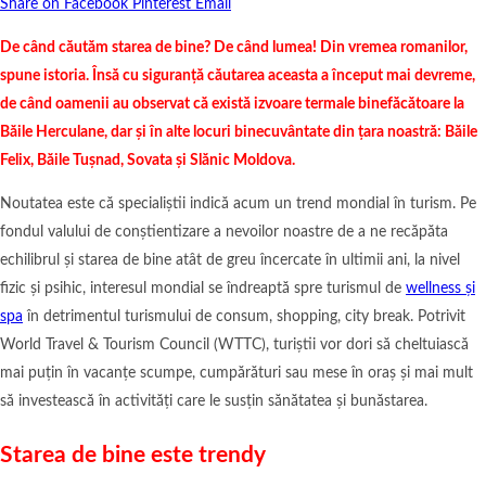
Share on Facebook
Pinterest
Email
De când căutăm starea de bine? De când lumea! Din vremea romanilor,
spune istoria. Însă cu siguranță căutarea aceasta a început mai devreme,
de când oamenii au observat că există izvoare termale binefăcătoare la
Băile Herculane, dar și în alte locuri binecuvântate din țara noastră: Băile
Felix, Băile Tușnad, Sovata și Slănic Moldova.
Noutatea este că specialiștii indică acum un trend mondial în turism. Pe
fondul valului de conștientizare a nevoilor noastre de a ne recăpăta
echilibrul și starea de bine atât de greu încercate în ultimii ani, la nivel
fizic și psihic, interesul mondial se îndreaptă spre turismul de
wellness și
spa
în detrimentul turismului de consum, shopping, city break. Potrivit
World Travel & Tourism Council (WTTC), turiștii vor dori să cheltuiască
mai puțin în vacanțe scumpe, cumpărături sau mese în oraș și mai mult
să investească în activități care le susțin sănătatea și bunăstarea.
Starea de bine este trendy