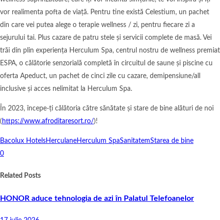
vor realimenta pofta de viață. Pentru tine există Celestium, un pachet
din care vei putea alege o terapie wellness / zi, pentru fiecare zi a
sejurului tai. Plus cazare de patru stele și servicii complete de masă. Vei
trăi din plin experiența Herculum Spa, centrul nostru de wellness premiat
ESPA, o călătorie senzorială completă în circuitul de saune și piscine cu
oferta Apeduct, un pachet de cinci zile cu cazare, demipensiune/all
inclusive și acces nelimitat la Herculum Spa.
În 2023, începe-ți călătoria către sănătate și stare de bine alături de noi
(
https://www.afroditaresort.ro/
)!
Bacolux Hotels
Herculane
Herculum Spa
Sanitatem
Starea de bine
0
Related Posts
HONOR aduce tehnologia de azi în Palatul Telefoanelor