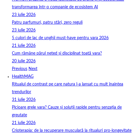
transformarea într-o companie de ecosistem AI
23 iulie 2026
Patru parfumuri, patru stări, zero reguli
23 iulie 2026
5 culori de lac de unghii must‑have pentru vara 2026
21 iulie 2026
Cum rămâne părul neted și disciplinat toată vara?
20 iulie 2026
Previous
Next
HealthMAG
Ritualul de contrast pe care natura l-a lansat cu mult înaintea
trendurilor
31 iulie 2026
Picioare grele vara? Cauze și soluții rapide pentru senzația de
greutate
21 iulie 2026
Crioterapia: de la recuperare musculară la ritualuri pro‑longevitate