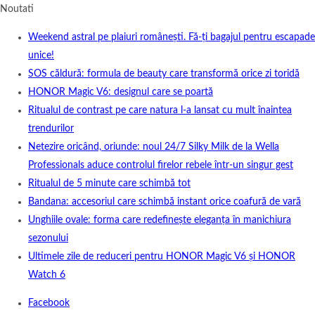
Noutati
Weekend astral pe plaiuri românești. Fă-ți bagajul pentru escapade
unice!
SOS căldură: formula de beauty care transformă orice zi toridă
HONOR Magic V6: designul care se poartă
Ritualul de contrast pe care natura l-a lansat cu mult înaintea
trendurilor
Netezire oricând, oriunde: noul 24/7 Silky Milk de la Wella
Professionals aduce controlul firelor rebele într-un singur gest
Ritualul de 5 minute care schimbă tot
Bandana: accesoriul care schimbă instant orice coafură de vară
Unghiile ovale: forma care redefinește eleganța în manichiura
sezonului
Ultimele zile de reduceri pentru HONOR Magic V6 și HONOR
Watch 6
Facebook