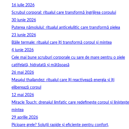
16 iulie 2026
Scrubul corporal: ritualul care transformă îngrijirea corpului
30 iunie 2026
Puterea nămolului: ritualul anticelulitic care transformă pielea
23 iunie 2026
Băile termale: ritualul care îți transformă corpul și mintea
4 iunie 2026
Cele mai bune scruburi corporale cu sare de mare pentru o piele
catifelată, hidratată și mătăsoasă
26 mai 2026
Masajul thailandez: ritualul care îți reactivează energia și îți
eliberează corpul
12 mai 2026
Miracle Touch: drenajul limfatic care redefinește corpul și liniștește
mintea
29 aprilie 2026
Picioare grele? Soluții rapide și eficiente pentru confort,