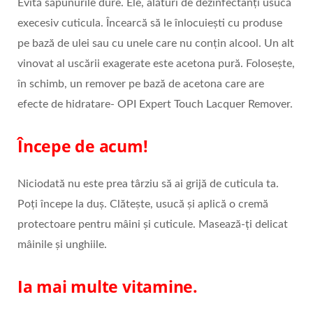
Evită săpunurile dure. Ele, alături de dezinfectanți usucă
execesiv cuticula. Încearcă să le înlocuiești cu produse
pe bază de ulei sau cu unele care nu conțin alcool. Un alt
vinovat al uscării exagerate este acetona pură. Folosește,
în schimb, un remover pe bază de acetona care are
efecte de hidratare- OPI Expert Touch Lacquer Remover.
Începe de acum!
Niciodată nu este prea târziu să ai grijă de cuticula ta.
Poți începe la duș. Clătește, usucă și aplică o cremă
protectoare pentru mâini și cuticule. Masează-ți delicat
mâinile și unghiile.
Ia mai multe vitamine.