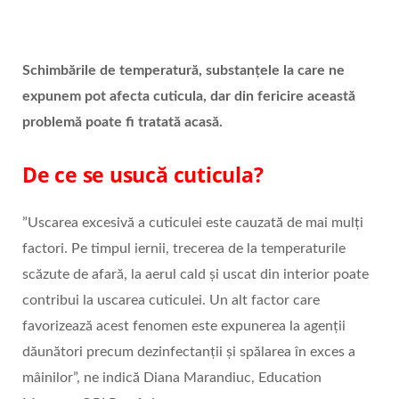
Schimbările de temperatură, substanțele la care ne
expunem pot afecta cuticula, dar din fericire această
problemă poate fi tratată acasă.
De ce se usucă cuticula?
”Uscarea excesivă a cuticulei este cauzată de mai mulți
factori. Pe timpul iernii, trecerea de la temperaturile
scăzute de afară, la aerul cald și uscat din interior poate
contribui la uscarea cuticulei. Un alt factor care
favorizează acest fenomen este expunerea la agenții
dăunători precum dezinfectanții și spălarea în exces a
mâinilor”, ne indică Diana Marandiuc, Education