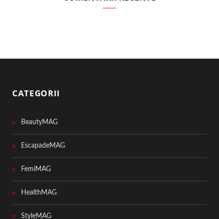
CATEGORII
BeautyMAG
EscapadeMAG
FemiMAG
HealthMAG
StyleMAG