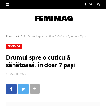
F
I
a
n
c
s
e
t
»
Prima pagină
Drumul spre o cuticulă sănătoasă, în doar 7 pași
b
a
FEMIMAG
o
g
Drumul spre o cuticulă
o
r
sănătoasă, în doar 7 pași
k
a
m
11 MARTIE 2022