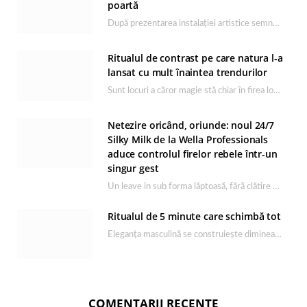
poartă
După prezentarea instalației artistice semnată de Catrinel Săbăciag în cadrul evenimentului de lansare HONOR Magic…
Ritualul de contrast pe care natura l-a
lansat cu mult înaintea trendurilor
Sunt locuri a căror magie stă chiar în firea lor naturală, iar Lacul Ursu din…
Netezire oricând, oriunde: noul 24/7
Silky Milk de la Wella Professionals
aduce controlul firelor rebele într-un
singur gest
Un leave in sub forma lăptoasă, fără clătire care completează rutina Ultimate Smooth și transformă…
Ritualul de 5 minute care schimbă tot
Eleganța masculină se construiește dimineața, în câteva minute și cu produsele potrivite. O rutină de…
COMENTARII RECENTE