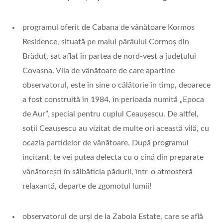
programul oferit de Cabana de vânătoare Kormos
Residence, situată pe malul pârâului Cormoş din
Brăduț, sat aflat în partea de nord-vest a județului
Covasna. Vila de vânătoare de care aparține
observatorul, este în sine o călătorie în timp, deoarece
a fost construită în 1984, în perioada numită „Epoca
de Aur”, special pentru cuplul Ceaușescu. De altfel,
soții Ceaușescu au vizitat de multe ori această vilă, cu
ocazia partidelor de vânătoare. După programul
incitant, te vei putea delecta cu o cină din preparate
vânătorești în sălbăticia pădurii, într-o atmosferă
relaxantă, departe de zgomotul lumii!
observatorul de urși de la Zabola Estate, care se află