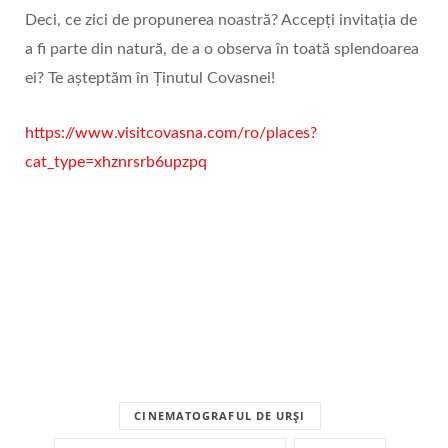
Deci, ce zici de propunerea noastră? Accepți invitația de
a fi parte din natură, de a o observa în toată splendoarea
ei? Te așteptăm în Ținutul Covasnei!
https://www.visitcovasna.com/ro/places?
cat_type=xhznrsrb6upzpq
CINEMATOGRAFUL DE URȘI