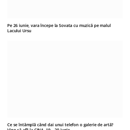
Pe 26 iunie, vara începe la Sovata cu muzică pe malul
Lacului Ursu
Ce se întâmplă când dai unui telefon o galerie de artă?
Vino să afli la CINA, 19 – 20 iunie