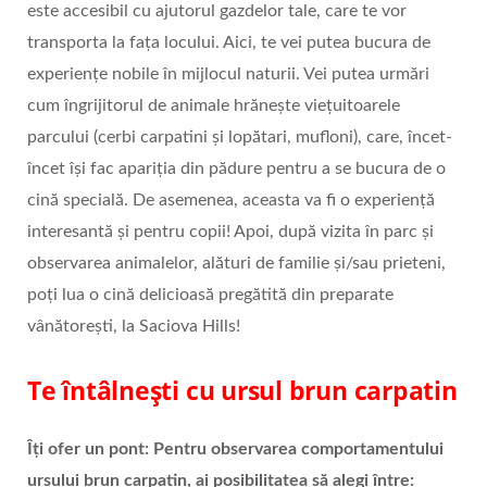
este accesibil cu ajutorul gazdelor tale, care te vor
transporta la fața locului. Aici, te vei putea bucura de
experiențe nobile în mijlocul naturii. Vei putea urmări
cum îngrijitorul de animale hrănește viețuitoarele
parcului (cerbi carpatini și lopătari, mufloni), care, încet-
încet își fac apariția din pădure pentru a se bucura de o
cină specială. De asemenea, aceasta va fi o experiență
interesantă și pentru copii! Apoi, după vizita în parc și
observarea animalelor, alături de familie și/sau prieteni,
poți lua o cină delicioasă pregătită din preparate
vânătorești, la Saciova Hills!
Te întâlnești cu ursul brun carpatin
Îți ofer un pont: Pentru observarea comportamentului
ursului brun carpatin, ai posibilitatea să alegi
între: