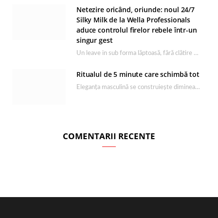
Netezire oricând, oriunde: noul 24/7
Silky Milk de la Wella Professionals
aduce controlul firelor rebele într-un
singur gest
Un leave in sub forma lăptoasă, fără clătire care completează rutina Ultimate Smooth și transformă…
Ritualul de 5 minute care schimbă tot
Eleganța masculină se construiește dimineața, în câteva minute și cu produsele potrivite. O rutină de…
COMENTARII RECENTE