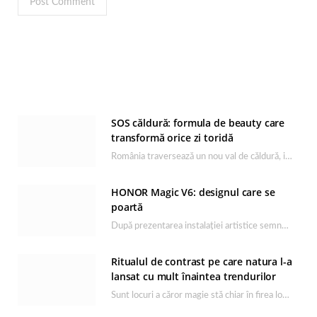
SOS căldură: formula de beauty care
transformă orice zi toridă
România traversează un nou val de căldură, iar rutina de îngrijire capătă un rol esențial…
HONOR Magic V6: designul care se
poartă
După prezentarea instalației artistice semnată de Catrinel Săbăciag în cadrul evenimentului de lansare HONOR Magic…
Ritualul de contrast pe care natura l-a
lansat cu mult înaintea trendurilor
Sunt locuri a căror magie stă chiar în firea lor naturală, iar Lacul Ursu din…