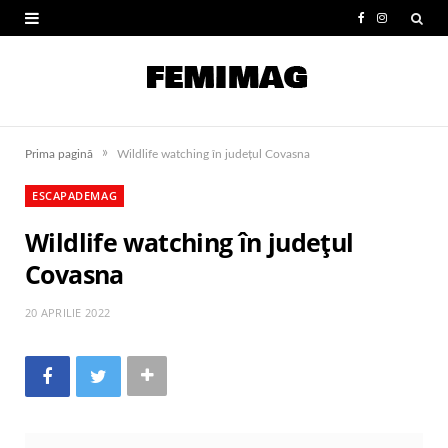
F
I
a
n
c
s
e
t
»
Prima pagină
Wildlife watching în județul Covasna
b
a
ESCAPADEMAG
o
g
Wildlife watching în județul
o
r
Covasna
k
a
m
20 APRILIE 2022