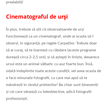
prealabilă!
Cinematograful de urși
În plus, trebuie să știi că observatoarele de urși
funcționează ca un cinematograf, unde ai ocazia să-l
observi, în siguranță, pe regele Carpaților. Trebuie doar
să ai curaj, să te înarmezi cu răbdare (aceste programe
durează circa 2-2,5 ore), și să aștepți în liniște, deoarece
ursul este un animal sălbatic cu auz foarte bun. Însă,
odată îndeplinite toate aceste condiții, vei avea ocazia de
a face minunate fotografii, cu care mai apoi să te
mândrești în rândul prietenilor! Ba chiar sunt bineveniți
și cei care vânează cu teleobiective, adică fotografii
profesioniști.