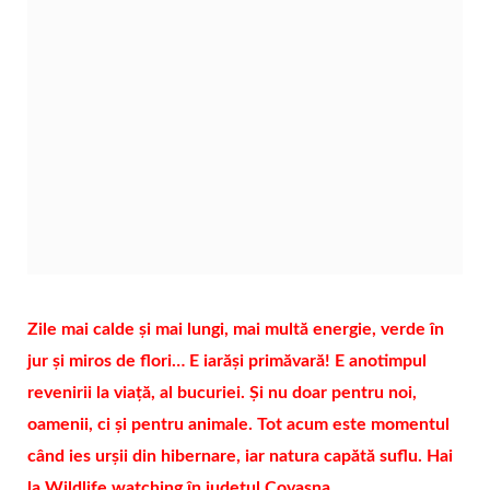
Zile mai calde și mai lungi, mai multă energie, verde în
jur și miros de flori… E iarăși primăvară! E anotimpul
revenirii la viață, al bucuriei. Și nu doar pentru noi,
oamenii, ci și pentru animale. Tot acum este momentul
când ies urșii din hibernare, iar natura capătă suflu. Hai
la Wildlife watching în județul Covasna.