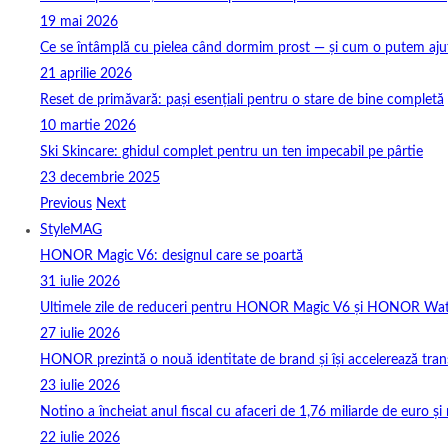
19 mai 2026
Ce se întâmplă cu pielea când dormim prost — și cum o putem ajuta
21 aprilie 2026
Reset de primăvară: pași esențiali pentru o stare de bine completă
10 martie 2026
Ski Skincare: ghidul complet pentru un ten impecabil pe pârtie
23 decembrie 2025
Previous
Next
StyleMAG
HONOR Magic V6: designul care se poartă
31 iulie 2026
Ultimele zile de reduceri pentru HONOR Magic V6 și HONOR Wa
27 iulie 2026
HONOR prezintă o nouă identitate de brand și își accelerează tra
23 iulie 2026
Notino a încheiat anul fiscal cu afaceri de 1,76 miliarde de euro și 
22 iulie 2026