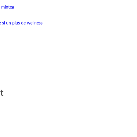
e mintea
e și un plus de wellness
t