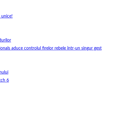
 unice!
durilor
onals aduce controlul firelor rebele într-un singur gest
nului
tch 6