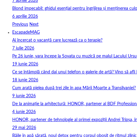
7 aprilie 2026
Blond impecabil: ghidul esențial pentru îngrijirea și menținerea culo
6 aprilie 2026
Previous
Next
EscapadeMAG
Ai încercat o vacanță care lucrează ca o terapie?
7 iulie 2026
Pe 26 iunie, vara începe la Sovata cu muzică pe malul Lacului Ursu
19 iunie 2026
Ce se întâmplă când dai unui telefon o galerie de artă? Vino să afli
18 iunie 2026
Cum arată pielea după trei zile în apa Mării Moarte a Transilvaniei?
9 iunie 2026
De la animație la arhitectură: HONOR, partener al BDF Profession
4 iunie 2026
HONOR, partener de tehnologie al primei expoziții Andrei Tripșa, 
29 mai 2026
Băile în apă sărată, noul detox pentru corpul obosit de ritmul zilnic