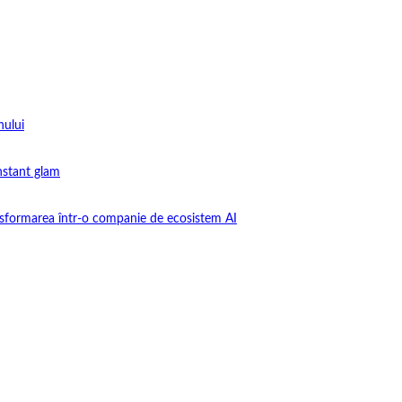
nului
instant glam
nsformarea într-o companie de ecosistem AI