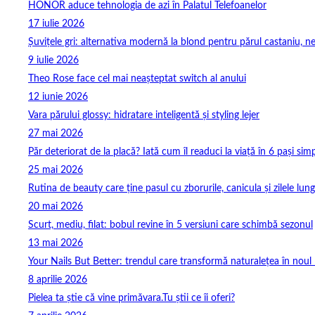
HONOR aduce tehnologia de azi în Palatul Telefoanelor
17 iulie 2026
Șuvițele gri: alternativa modernă la blond pentru părul castaniu, ne
9 iulie 2026
Theo Rose face cel mai neașteptat switch al anului
12 iunie 2026
Vara părului glossy: hidratare inteligentă și styling lejer
27 mai 2026
Păr deteriorat de la placă? Iată cum îl readuci la viață în 6 pași simp
25 mai 2026
Rutina de beauty care ține pasul cu zborurile, canicula și zilele lung
20 mai 2026
Scurt, mediu, filat: bobul revine în 5 versiuni care schimbă sezonul
13 mai 2026
Your Nails But Better: trendul care transformă naturalețea în noul 
8 aprilie 2026
Pielea ta știe că vine primăvara.Tu știi ce îi oferi?