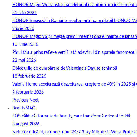
HONOR Magic V6 transformă telefonul pliabil într-un instrument de 
21 iulie 2026
HONOR lansează în România noul smartphone pliabil HONOR Ma
9 iulie 2026
HONOR Magic V6 primește premii internaționale înainte de lansar
10 iunie 2026
Părul tău a prins reflexe verzi? Iată adevărul din spatele fenomenulu
22 mai 2026
Obiceiurile de cumpărare de Valentine’s Day se schimbă
18 februarie 2026
Valeria Home accelerează dezvoltarea: creștere de 40% în 2025 și 
9 februarie 2026
Previous
Next
BeautyMAG
SOS căldură: formula de beauty care transformă orice zi toridă
3 august 2026
Netezire oricând, oriunde: noul 24/7 Silky Milk de la Wella Professi