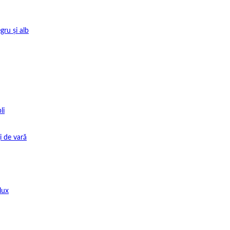
gru și alb
li
i de vară
lux