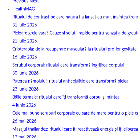
Previous
Next
HealthMAG
Ritualul de contrast pe care natura l-a lansat cu mult înaintea tren
31 iulie 2026
Picioare grele vara? Cauze și soluții rapide pentru senzația de greut
21 iulie 2026
Crioterapia: de la recuperare musculară la ritualuri pro‑longevitate
16 iulie 2026
Scrubul corporal: ritualul care transformă îngrijirea corpului
30 iunie 2026
Puterea nămolului: ritualul anticelulitic care transformă pielea
23 iunie 2026
Băile termale: ritualul care îți transformă corpul și mintea
4 iunie 2026
Cele mai bune scruburi corporale cu sare de mare pentru o piele ca
26 mai 2026
Masajul thailandez: ritualul care îți reactivează energia și îți elibere
12 mai 2026