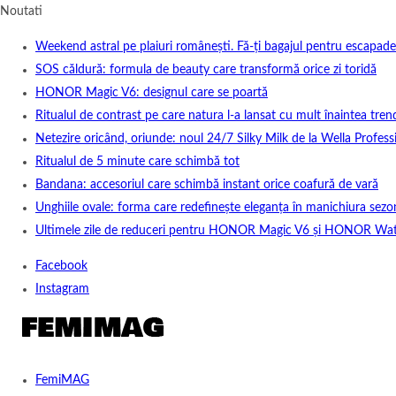
Noutati
Weekend astral pe plaiuri românești. Fă-ți bagajul pentru escapade
SOS căldură: formula de beauty care transformă orice zi toridă
HONOR Magic V6: designul care se poartă
Ritualul de contrast pe care natura l-a lansat cu mult înaintea tren
Netezire oricând, oriunde: noul 24/7 Silky Milk de la Wella Professi
Ritualul de 5 minute care schimbă tot
Bandana: accesoriul care schimbă instant orice coafură de vară
Unghiile ovale: forma care redefinește eleganța în manichiura sezo
Ultimele zile de reduceri pentru HONOR Magic V6 și HONOR Wa
Facebook
Instagram
FemiMAG