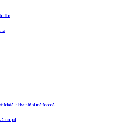
durilor
ate
tifelată, hidratată și mătăsoasă
ază corpul