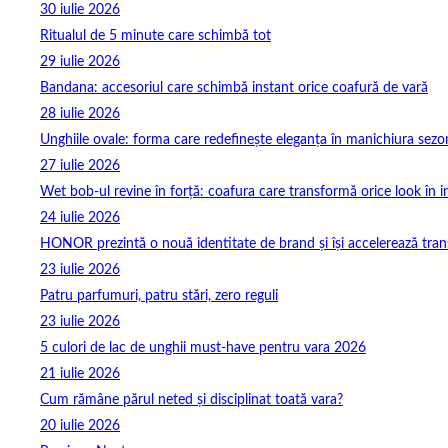
30 iulie 2026
Ritualul de 5 minute care schimbă tot
29 iulie 2026
Bandana: accesoriul care schimbă instant orice coafură de vară
28 iulie 2026
Unghiile ovale: forma care redefinește eleganța în manichiura sezo
27 iulie 2026
Wet bob-ul revine în forță: coafura care transformă orice look în 
24 iulie 2026
HONOR prezintă o nouă identitate de brand și își accelerează tra
23 iulie 2026
Patru parfumuri, patru stări, zero reguli
23 iulie 2026
5 culori de lac de unghii must‑have pentru vara 2026
21 iulie 2026
Cum rămâne părul neted și disciplinat toată vara?
20 iulie 2026