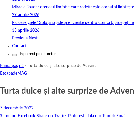
Miracle Touch: drenajul limfatic care redefinește corpul și linișteșt
29 aprilie 2026
Picioare grele? Soluții rapide și eficiente pentru confort, prospețim
15 aprilie 2026
Previous
Next
Contact
Search
for:
Prima pagină
»
Turta dulce și alte surprize de Advent
EscapadeMAG
Turta dulce și alte surprize de Adven
7 decembrie 2022
Share on Facebook
Share on Twitter
Pinterest
LinkedIn
Tumblr
Email