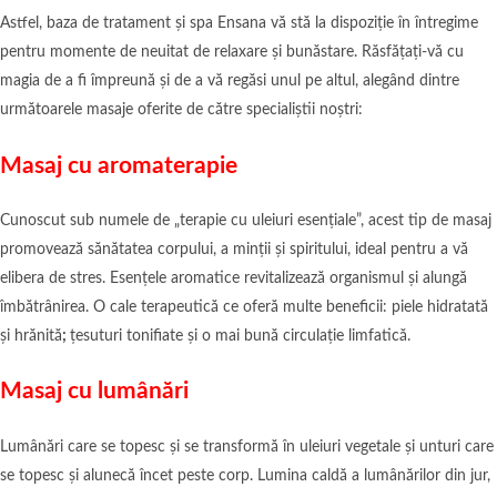
Astfel, baza de tratament și spa Ensana vă stă la dispoziție în întregime
pentru momente de neuitat de relaxare și bunăstare. Răsfățați-vă cu
magia de a fi împreună și de a vă regăsi unul pe altul, alegând dintre
următoarele masaje oferite de către specialiștii noștri:
Masaj cu aromaterapie
Cunoscut sub numele de „terapie cu uleiuri esențiale”, acest tip de masaj
promovează sănătatea corpului, a minții și spiritului, ideal pentru a vă
elibera de stres. Esențele aromatice revitalizează organismul și alungă
îmbătrânirea. O cale terapeutică ce oferă multe beneficii: piele hidratată
și hrănită
;
țesuturi tonifiate și o mai bună circulație limfatică.
Masaj cu lumânări
Lumânări care se topesc și se transformă în uleiuri vegetale și unturi care
se topesc și alunecă încet peste corp. Lumina caldă a lumânărilor din jur,