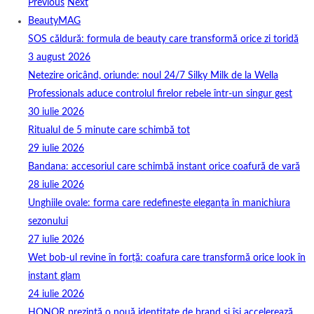
Previous
Next
BeautyMAG
SOS căldură: formula de beauty care transformă orice zi toridă
3 august 2026
Netezire oricând, oriunde: noul 24/7 Silky Milk de la Wella
Professionals aduce controlul firelor rebele într-un singur gest
30 iulie 2026
Ritualul de 5 minute care schimbă tot
29 iulie 2026
Bandana: accesoriul care schimbă instant orice coafură de vară
28 iulie 2026
Unghiile ovale: forma care redefinește eleganța în manichiura
sezonului
27 iulie 2026
Wet bob-ul revine în forță: coafura care transformă orice look în
instant glam
24 iulie 2026
HONOR prezintă o nouă identitate de brand și își accelerează