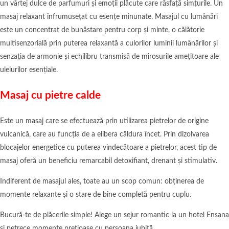
un vârtej dulce de parfumuri și emoții plăcute care răsfață simțurile. Un
masaj relaxant înfrumusețat cu esențe minunate. Masajul cu lumânări
este un concentrat de bunăstare pentru corp și minte, o călătorie
multisenzorială prin puterea relaxantă a culorilor luminii lumânărilor și
senzația de armonie și echilibru transmisă de mirosurile amețitoare ale
uleiurilor esențiale.
Masaj cu pietre calde
Este un masaj care se efectuează prin utilizarea pietrelor de origine
vulcanică, care au funcția de a elibera căldura încet. Prin dizolvarea
blocajelor energetice cu puterea vindecătoare a pietrelor, acest tip de
masaj oferă un beneficiu remarcabil detoxifiant, drenant și stimulativ.
Indiferent de masajul ales, toate au un scop comun: obținerea de
momente relaxante și o stare de bine completă pentru cuplu.
Bucură-te de plăcerile simple! Alege un sejur romantic la un hotel Ensana
și petrece momente prețioase cu persoana iubită.