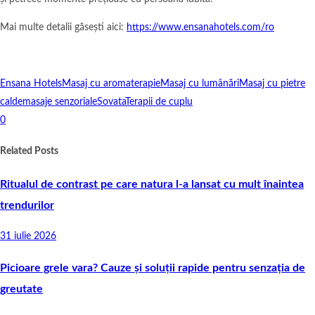
Mai multe detalii găsești aici:
https://www.ensanahotels.com/ro
Ensana Hotels
Masaj cu aromaterapie
Masaj cu lumânări
Masaj cu pietre
calde
masaje senzoriale
Sovata
Terapii de cuplu
0
Related Posts
Ritualul de contrast pe care natura l-a lansat cu mult înaintea
trendurilor
31 iulie 2026
Picioare grele vara? Cauze și soluții rapide pentru senzația de
greutate