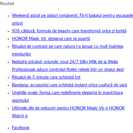
Noutati
Weekend astral pe plaiuri românești. Fă-ți bagajul pentru escapade
unice!
SOS căldură: formula de beauty care transformă orice zi toridă
HONOR Magic V6: designul care se poartă
Ritualul de contrast pe care natura l-a lansat cu mult înaintea
trendurilor
Netezire oricând, oriunde: noul 24/7 Silky Milk de la Wella
Professionals aduce controlul firelor rebele într-un singur gest
Ritualul de 5 minute care schimbă tot
Bandana: accesoriul care schimbă instant orice coafură de vară
Unghiile ovale: forma care redefinește eleganța în manichiura
sezonului
Ultimele zile de reduceri pentru HONOR Magic V6 și HONOR
Watch 6
Facebook