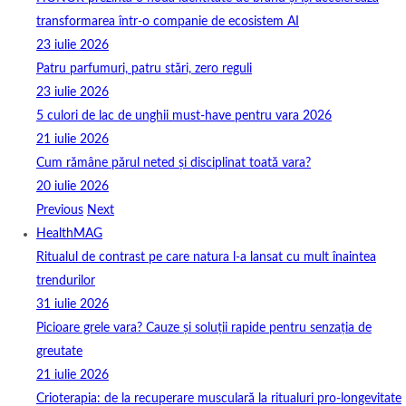
transformarea într-o companie de ecosistem AI
23 iulie 2026
Patru parfumuri, patru stări, zero reguli
23 iulie 2026
5 culori de lac de unghii must‑have pentru vara 2026
21 iulie 2026
Cum rămâne părul neted și disciplinat toată vara?
20 iulie 2026
Previous
Next
HealthMAG
Ritualul de contrast pe care natura l-a lansat cu mult înaintea
trendurilor
31 iulie 2026
Picioare grele vara? Cauze și soluții rapide pentru senzația de
greutate
21 iulie 2026
Crioterapia: de la recuperare musculară la ritualuri pro‑longevitate