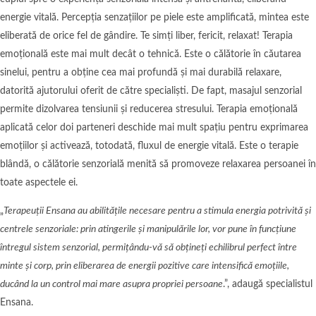
energie vitală. Percepția senzațiilor pe piele este amplificată, mintea este
eliberată de orice fel de gândire. Te simți liber, fericit, relaxat! Terapia
emoțională este mai mult decât o tehnică. Este o călătorie în căutarea
sinelui, pentru a obține cea mai profundă și mai durabilă relaxare,
datorită ajutorului oferit de către specialiști. De fapt, masajul senzorial
permite dizolvarea tensiunii și reducerea stresului. Terapia emoțională
aplicată celor doi parteneri deschide mai mult spațiu pentru exprimarea
emoțiilor și activează, totodată, fluxul de energie vitală. Este o terapie
blândă, o călătorie senzorială menită să promoveze relaxarea persoanei în
toate aspectele ei.
„
Terapeuții Ensana au abilitățile necesare pentru a stimula energia potrivită și
centrele senzoriale: prin atingerile și manipulările lor, vor pune în funcțiune
întregul sistem senzorial, permițându-vă să obțineți echilibrul perfect între
minte și corp, prin eliberarea de energii pozitive care intensifică emoțiile,
ducând la un control mai mare asupra propriei persoane
.”, adaugă specialistul
Ensana.