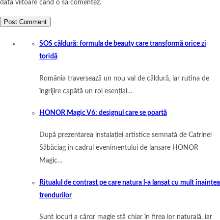
data viitoare când o să comentez.
SOS căldură: formula de beauty care transformă orice zi
toridă
România traversează un nou val de căldură, iar rutina de
îngrijire capătă un rol esențial…
HONOR Magic V6: designul care se poartă
După prezentarea instalației artistice semnată de Catrinel
Săbăciag în cadrul evenimentului de lansare HONOR
Magic…
Ritualul de contrast pe care natura l-a lansat cu mult înaintea
trendurilor
Sunt locuri a căror magie stă chiar în firea lor naturală, iar