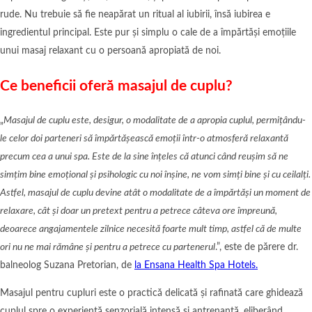
rude. Nu trebuie să fie neapărat un ritual al iubirii, însă iubirea e
ingredientul principal. Este pur și simplu o cale de a împărtăși emoțiile
unui masaj relaxant cu o persoană apropiată de noi.
Ce beneficii oferă masajul de cuplu?
„
Masajul de cuplu este, desigur, o modalitate de a apropia cuplul, permițându-
le celor doi parteneri să împărtășească emoții într-o atmosferă relaxantă
precum cea a unui spa. Este de la sine înțeles că atunci când reușim să ne
simțim bine emoțional și psihologic cu noi înșine, ne vom simți bine și cu ceilalți.
Astfel, masajul de cuplu devine atât o modalitate de a împărtăși un moment de
relaxare, cât și doar un pretext pentru a petrece câteva ore împreună,
deoarece angajamentele zilnice necesită foarte mult timp, astfel că de multe
ori nu ne mai rămâne și pentru a petrece cu partenerul
.”, este de părere dr.
balneolog Suzana Pretorian, de
la Ensana Health Spa Hotels.
Masajul pentru cupluri este o practică delicată și rafinată care ghidează
cuplul spre o experiență senzorială intensă și antrenantă, eliberând