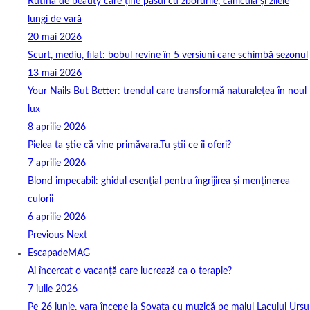
Rutina de beauty care ține pasul cu zborurile, canicula și zilele
lungi de vară
20 mai 2026
Scurt, mediu, filat: bobul revine în 5 versiuni care schimbă sezonul
13 mai 2026
Your Nails But Better: trendul care transformă naturalețea în noul
lux
8 aprilie 2026
Pielea ta știe că vine primăvara.Tu știi ce îi oferi?
7 aprilie 2026
Blond impecabil: ghidul esențial pentru îngrijirea și menținerea
culorii
6 aprilie 2026
Previous
Next
EscapadeMAG
Ai încercat o vacanță care lucrează ca o terapie?
7 iulie 2026
Pe 26 iunie, vara începe la Sovata cu muzică pe malul Lacului Ursu