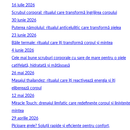
16 iulie 2026
Scrubul corporal: ritualul care transformă îngrijirea corpului
30 iunie 2026
Puterea nămolului: ritualul anticelulitic care transformă pielea
23 iunie 2026
Băile termale: ritualul care îți transformă corpul și mintea
4 iunie 2026
Cele mai bune scruburi corporale cu sare de mare pentru o piele
catifelată, hidratată și mătăsoasă
26 mai 2026
Masajul thailandez: ritualul care îți reactivează energia și îți
eliberează corpul
12 mai 2026
Miracle Touch: drenajul limfatic care redefinește corpul și liniștește
mintea
29 aprilie 2026
Picioare grele? Soluții rapide și eficiente pentru confort,