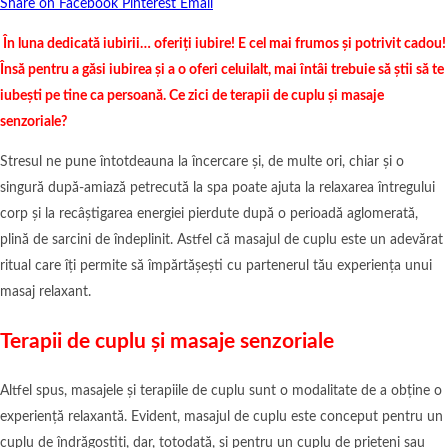
Share on Facebook
Pinterest
Email
În luna dedicată iubirii… oferiți iubire! E cel mai frumos și potrivit cadou!
Însă pentru a găsi iubirea și a o oferi celuilalt, mai întâi trebuie să știi să te
iubești pe tine ca persoană. Ce zici de terapii de cuplu și masaje
senzoriale?
Stresul ne pune întotdeauna la încercare și, de multe ori, chiar și o
singură după-amiază petrecută la spa poate ajuta la relaxarea întregului
corp și la recâștigarea energiei pierdute după o perioadă aglomerată,
plină de sarcini de îndeplinit. Astfel că masajul de cuplu este un adevărat
ritual care îți permite să împărtășești cu partenerul tău experiența unui
masaj relaxant.
Terapii de cuplu și masaje senzoriale
Altfel spus, masajele și terapiile de cuplu sunt o modalitate de a obține o
experiență relaxantă. Evident, masajul de cuplu este conceput pentru un
cuplu de îndrăgostiți, dar, totodată, și pentru un cuplu de prieteni sau