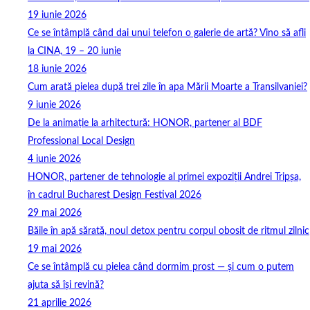
19 iunie 2026
Ce se întâmplă când dai unui telefon o galerie de artă? Vino să afli
la CINA, 19 – 20 iunie
18 iunie 2026
Cum arată pielea după trei zile în apa Mării Moarte a Transilvaniei?
9 iunie 2026
De la animație la arhitectură: HONOR, partener al BDF
Professional Local Design
4 iunie 2026
HONOR, partener de tehnologie al primei expoziții Andrei Tripșa,
în cadrul Bucharest Design Festival 2026
29 mai 2026
Băile în apă sărată, noul detox pentru corpul obosit de ritmul zilnic
19 mai 2026
Ce se întâmplă cu pielea când dormim prost — și cum o putem
ajuta să își revină?
21 aprilie 2026