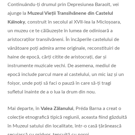
Continuându-ți drumul prin Depresiunea Baraolt, vei
ajunge la
Muzeul Vieții Transilvănene din Castelul
Kálnoky
, construit în secolul al XVII-lea la Micloșoara,
un muzeu ce te călăuzeşte în lumea de odinioară a
aristocraților transilvăneni. În încăperile castelului de
vânătoare poți admira arme originale, reconstituiri de
haine de epocă, cărți citite de aristocrați, dar și
instrumente muzicale vechi. De asemena, mediul de
epocă include parcul mare al castelului, un mic iaz și un
foișor, unde poți să faci o pauză în care să-ți tragi
sufletul înainte de a o lua la drum din nou.
Mai departe, în
Valea Zălanului
, Préda Barna a creat o
colecție etnografică tipică regiunii, aceasta fiind găzduită
în Muzeul satului din localitate, într-o casă țărănească
secuiască cu pridvor, tencuită cu noroi.