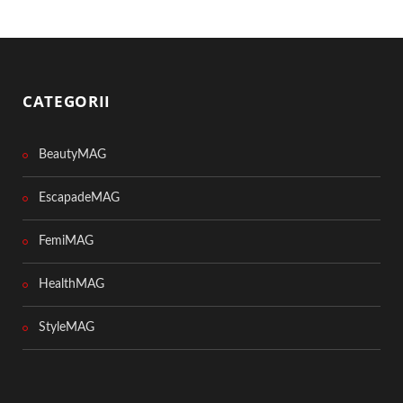
CATEGORII
BeautyMAG
EscapadeMAG
FemiMAG
HealthMAG
StyleMAG