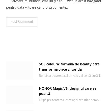
Salvează-mi numele, emailul și site-ul web în acest navigator
pentru data viitoare când o să comentez.
SOS căldură: formula de beauty care
transformă orice zi toridă
România traversează un nou val de căldură, iar rutina de îngrijire capătă un rol esențial…
HONOR Magic V6: designul care se
poartă
După prezentarea instalației artistice semnată de Catrinel Săbăciag în cadrul evenimentului de lansare HONOR Magic…