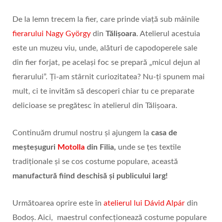
De la lemn trecem la fier, care prinde viață sub mâinile
fierarului Nagy György
din
Tălișoara
. Atelierul acestuia
este un muzeu viu, unde, alături de capodoperele sale
din fier forjat, pe același foc se prepară „micul dejun al
fierarului”. Ți-am stârnit curiozitatea? Nu-ți spunem mai
mult, ci te invităm să descoperi chiar tu ce preparate
delicioase se pregătesc în atelierul din Tălișoara.
Continuăm drumul nostru și ajungem la
casa de
meșteșuguri
Motolla
din Filia,
unde se țes textile
tradiționale și se cos costume populare, această
manufactură fiind deschisă și publicului larg!
Următoarea oprire este în
atelierul lui Dávid Alpár
din
Bodoș. Aici, maestrul confecționează costume populare