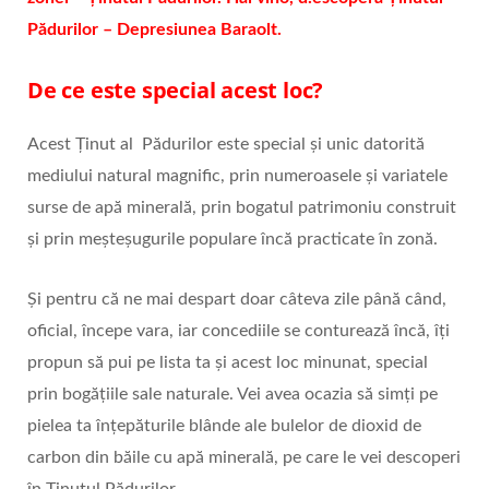
Pădurilor – Depresiunea Baraolt.
De ce este special acest loc?
Acest Ținut al Pădurilor este special și unic datorită
mediului natural magnific, prin numeroasele și variatele
surse de apă minerală, prin bogatul patrimoniu construit
și prin meșteșugurile populare încă practicate în zonă.
Și pentru că ne mai despart doar câteva zile până când,
oficial, începe vara, iar concediile se conturează încă, îți
propun să pui pe lista ta și acest loc minunat, special
prin bogățiile sale naturale. Vei avea ocazia să simți pe
pielea ta înțepăturile blânde ale bulelor de dioxid de
carbon din băile cu apă minerală, pe care le vei descoperi
în Ținutul Pădurilor.