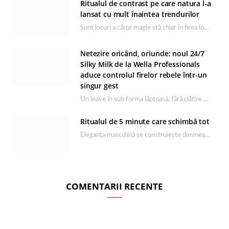
Ritualul de contrast pe care natura l-a
lansat cu mult înaintea trendurilor
Sunt locuri a căror magie stă chiar în firea lor naturală, iar Lacul Ursu din…
Netezire oricând, oriunde: noul 24/7
Silky Milk de la Wella Professionals
aduce controlul firelor rebele într-un
singur gest
Un leave in sub forma lăptoasă, fără clătire care completează rutina Ultimate Smooth și transformă…
Ritualul de 5 minute care schimbă tot
Eleganța masculină se construiește dimineața, în câteva minute și cu produsele potrivite. O rutină de…
COMENTARII RECENTE