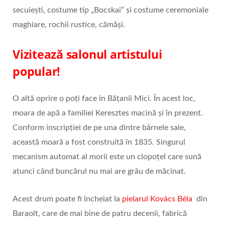
secuiești, costume tip „Bocskai” și costume ceremoniale
maghiare, rochii rustice, cămăși.
Vizitează salonul artistului
popular!
O altă oprire o poți face în Bățanii Mici. În acest loc,
moara de apă a familiei Keresztes macină și în prezent.
Conform inscripției de pe una dintre bârnele sale,
această moară a fost construită în 1835. Singurul
mecanism automat al morii este un clopoțel care sună
atunci când buncărul nu mai are grâu de măcinat.
Acest drum poate fi încheiat la
pielarul Kovács Béla
din
Baraolt, care de mai bine de patru decenii, fabrică