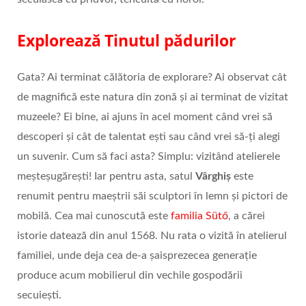
Explorează Tinutul pădurilor
Gata? Ai terminat călătoria de explorare? Ai observat cât
de magnifică este natura din zonă și ai terminat de vizitat
muzeele? Ei bine, ai ajuns în acel moment când vrei să
descoperi și cât de talentat ești sau când vrei să-ți alegi
un suvenir. Cum să faci asta? Simplu: vizitând atelierele
meșteșugărești! Iar pentru asta, satul
Vârghiș
este
renumit pentru maeștrii săi sculptori în lemn și pictori de
mobilă. Cea mai cunoscută este
familia Sütő
, a cărei
istorie datează din anul 1568. Nu rata o vizită în atelierul
familiei, unde deja cea de-a șaisprezecea generație
produce acum mobilierul din vechile gospodării
secuiești.