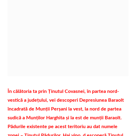
În călătoria ta prin Ținutul Covasnei, în partea nord-
vestică a județului, vei descoperi Depresiunea Baraolt
încadrată de Munții Perșani la vest, la nord de partea
sudică a Munților Harghita și la est de munții Baraolt.
Pădurile existente pe acest teritoriu au dat numele
zonei – Ținutul Pădurilor. Hai vino, d.escoperă Ținutul