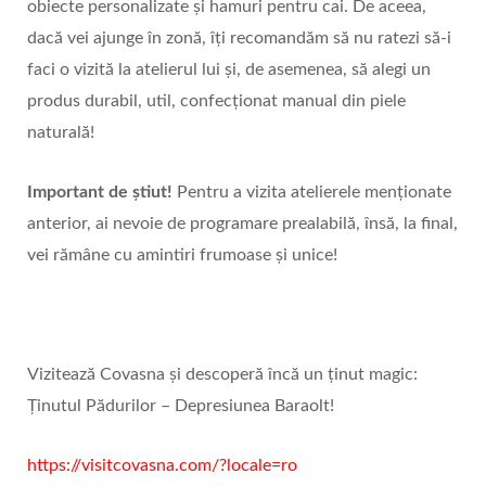
obiecte personalizate și hamuri pentru cai. De aceea,
dacă vei ajunge în zonă, îți recomandăm să nu ratezi să-i
faci o vizită la atelierul lui și, de asemenea, să alegi un
produs durabil, util, confecționat manual din piele
naturală!
Important de știut!
Pentru a vizita atelierele menționate
anterior, ai nevoie de programare prealabilă, însă, la final,
vei rămâne cu amintiri frumoase și unice!
Vizitează Covasna și descoperă încă un ținut magic:
Ținutul Pădurilor – Depresiunea Baraolt!
https://visitcovasna.com/?locale=ro