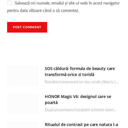
Salvează-mi numele, emailul și site-ul web în acest navigator
pentru data viitoare când o să comentez.
SOS căldură: formula de beauty care
transformă orice zi toridă
România traversează un nou val de căldură, iar rutina de îngrijire capătă un rol esențial…
HONOR Magic V6: designul care se
poartă
După prezentarea instalației artistice semnată de Catrinel Săbăciag în cadrul evenimentului de lansare HONOR Magic…
Ritualul de contrast pe care natura l-a