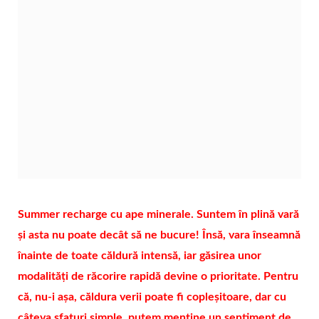
Summer recharge cu ape minerale. Suntem în plină vară
și asta nu poate decât să ne bucure! Însă, vara înseamnă
înainte de toate căldură intensă, iar găsirea unor
modalități de răcorire rapidă devine o prioritate. Pentru
că, nu-i așa, căldura verii poate fi copleșitoare, dar cu
câteva sfaturi simple, putem menține un sentiment de