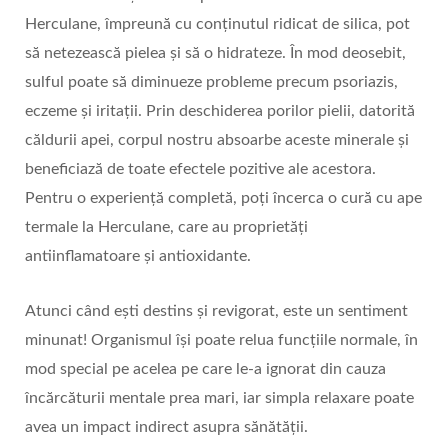
Herculane, împreună cu conținutul ridicat de silica, pot
să netezească pielea și să o hidrateze. În mod deosebit,
sulful poate să diminueze probleme precum psoriazis,
eczeme și iritații. Prin deschiderea porilor pielii, datorită
căldurii apei, corpul nostru absoarbe aceste minerale și
beneficiază de toate efectele pozitive ale acestora.
Pentru o experiență completă, poți încerca o cură cu ape
termale la Herculane, care au proprietăți
antiinflamatoare și antioxidante.
Atunci când ești destins și revigorat, este un sentiment
minunat! Organismul își poate relua funcțiile normale, în
mod special pe acelea pe care le-a ignorat din cauza
încărcăturii mentale prea mari, iar simpla relaxare poate
avea un impact indirect asupra sănătății.