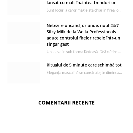
lansat cu mult înaintea trendurilor
Sunt locuri a căror magie stă chiar în firea lor naturală, iar Lacul Ursu din…
Netezire oricând, oriunde: noul 24/7
Silky Milk de la Wella Professionals
aduce controlul firelor rebele într-un
singur gest
Un leave in sub forma lăptoasă, fără clătire care completează rutina Ultimate Smooth și transformă…
Ritualul de 5 minute care schimbă tot
Eleganța masculină se construiește dimineața, în câteva minute și cu produsele potrivite. O rutină de…
COMENTARII RECENTE