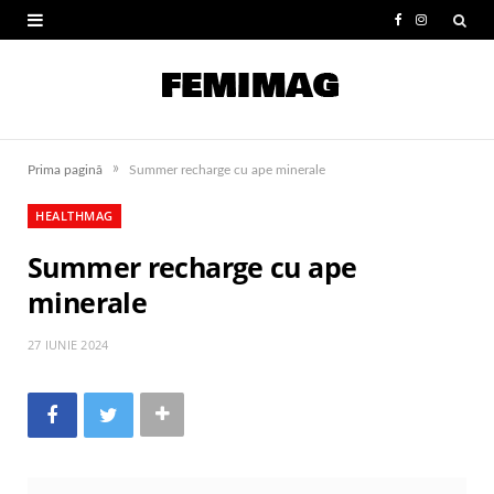
F
I
a
n
c
s
e
t
»
Prima pagină
Summer recharge cu ape minerale
b
a
HEALTHMAG
o
g
Summer recharge cu ape
o
r
minerale
k
a
m
27 IUNIE 2024