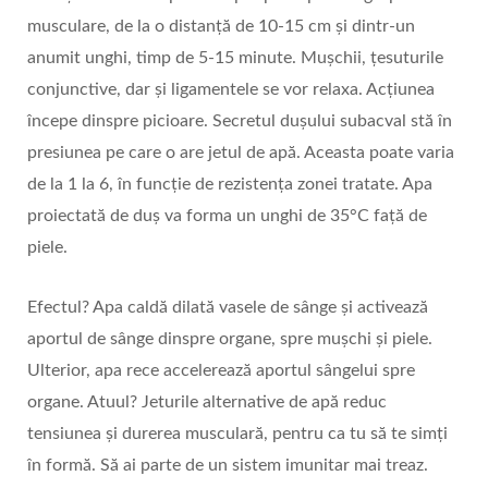
musculare, de la o distanță de 10-15 cm și dintr-un
anumit unghi, timp de 5-15 minute. Mușchii, țesuturile
conjunctive, dar și ligamentele se vor relaxa. Acțiunea
începe dinspre picioare. Secretul dușului subacval stă în
presiunea pe care o are jetul de apă. Aceasta poate varia
de la 1 la 6, în funcție de rezistența zonei tratate. Apa
proiectată de duș va forma un unghi de 35°C față de
piele.
Efectul? Apa caldă dilată vasele de sânge și activează
aportul de sânge dinspre organe, spre mușchi și piele.
Ulterior, apa rece accelerează aportul sângelui spre
organe. Atuul? Jeturile alternative de apă reduc
tensiunea și durerea musculară, pentru ca tu să te simți
în formă. Să ai parte de un sistem imunitar mai treaz.