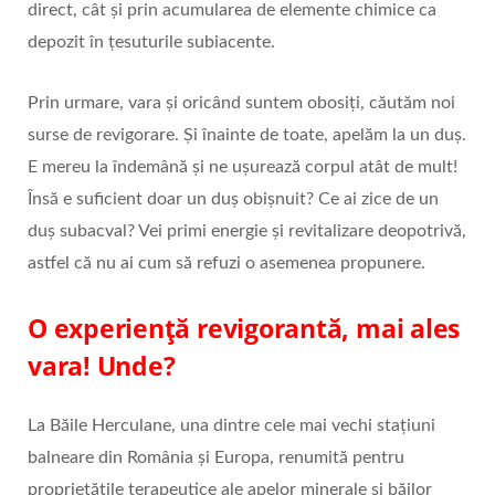
direct, cât și prin acumularea de elemente chimice ca
depozit în țesuturile subiacente.
Prin urmare, vara și oricând suntem obosiți, căutăm noi
surse de revigorare. Și înainte de toate, apelăm la un duș.
E mereu la îndemână și ne ușurează corpul atât de mult!
Însă e suficient doar un duș obișnuit? Ce ai zice de un
duș subacval? Vei primi energie și revitalizare deopotrivă,
astfel că nu ai cum să refuzi o asemenea propunere.
O experiență revigorantă, mai ales
vara! Unde?
La Băile Herculane, una dintre cele mai vechi stațiuni
balneare din România și Europa, renumită pentru
proprietățile terapeutice ale apelor minerale și băilor