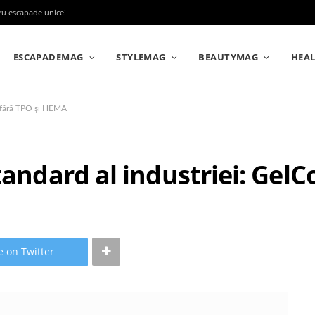
tru escapade unice!
ESCAPADEMAG
STYLEMAG
BEAUTYMAG
HEA
or fără TPO și HEMA
tandard al industriei: Gel
e on Twitter