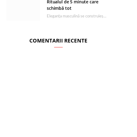
Ritualul de 5 minute care
schimbă tot
Eleganța masculină se construiește dimineața, în câteva minute și cu produsele potrivite. O rutină de…
COMENTARII RECENTE