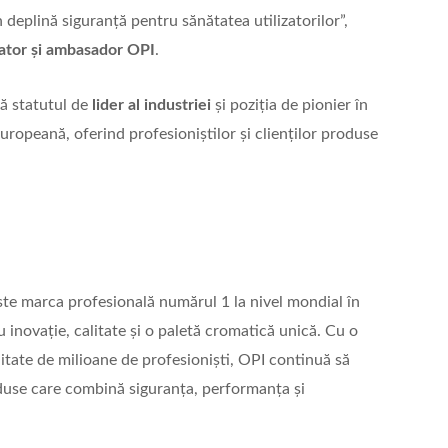
n deplină siguranță pentru sănătatea utilizatorilor”,
ator și ambasador OPI
.
ă statutul de
lider al industriei
și poziția de pionier în
ropeană, oferind profesioniștilor și clienților produse
ste marca profesională numărul 1 la nivel mondial în
u inovație, calitate și o paletă cromatică unică. Cu o
nitate de milioane de profesioniști, OPI continuă să
oduse care combină siguranța, performanța și