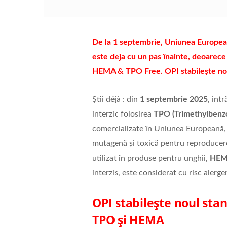
De la 1 septembrie, Uniunea European
este deja cu un pas înainte, deoarece
HEMA & TPO Free. OPI stabilește nou
Știi déjà : din
1 septembrie 2025
, int
interzic folosirea
TPO (Trimethylbenz
comercializate în Uniunea Europeană, 
mutagenă și toxică pentru reproducere 
utilizat în produse pentru unghii,
HEMA
interzis, este considerat cu risc alerge
OPI stabilește noul stan
TPO și HEMA