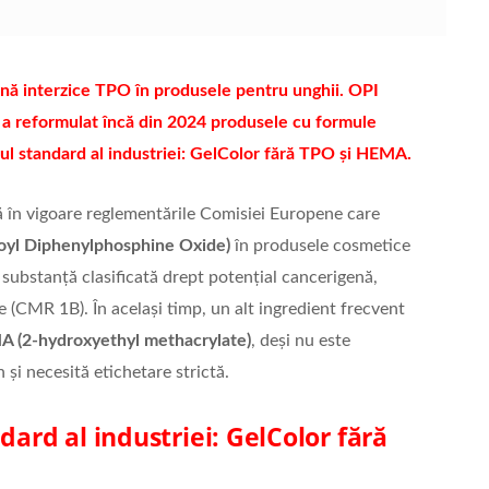
ă interzice TPO în produsele pentru unghii. OPI
 a reformulat încă din 2024 produsele cu formule
l standard al industriei: GelColor fără TPO și HEMA.
ră în vigoare reglementările Comisiei Europene care
oyl Diphenylphosphine Oxide)
în produsele cosmetice
substanță clasificată drept potențial cancerigenă,
(CMR 1B). În același timp, un alt ingredient frecvent
 (2-hydroxyethyl methacrylate)
, deși nu este
n și necesită etichetare strictă.
dard al industriei: GelColor fără