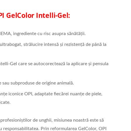
I GelColor Intelli-Gel:
HEMA, ingrediente cu risc asupra sănătății.
ultrabogat, strălucire intensă și rezistență de până la
ntelli-Gel care se autocorectează la aplicare și pensula
te sau subproduse de origine animală.
nțe iconice OPI, adaptate fiecărei nuanțe de piele,
icate.
 profesioniștilor de unghii, misiunea noastră este să
u responsabilitatea. Prin reformularea GelColor, OPI