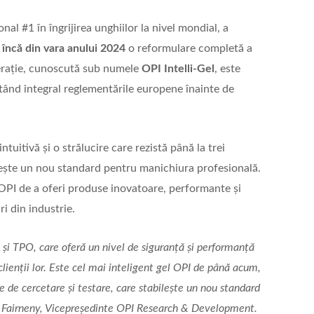
nal #1 în îngrijirea unghiilor la nivel mondial, a
t
încă din vara anului 2024
o reformulare completă a
erație, cunoscută sub numele
OPI Intelli-Gel
, este
tând integral reglementările europene înainte de
tuitivă și o strălucire care rezistă până la trei
ește un nou standard pentru manichiura profesională.
PI de a oferi produse inovatoare, performante și
i din industrie.
i TPO, care oferă un nivel de siguranță și performanță
i clienții lor. Este cel mai inteligent gel OPI de până acum,
e de cercetare și testare, care stabilește un nou standard
ah Fairneny, Vicepreședinte OPI Research & Development.