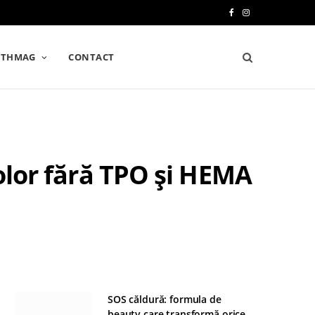
F
I
a
n
LTHMAG
CONTACT
c
s
e
t
b
a
o
g
Color fără TPO și HEMA
o
r
k
a
m
SOS căldură: formula de
beauty care transformă orice