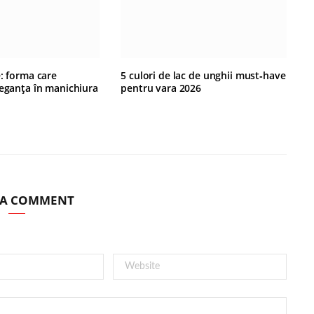
e: forma care
5 culori de lac de unghii must‑have
leganța în manichiura
pentru vara 2026
 A COMMENT