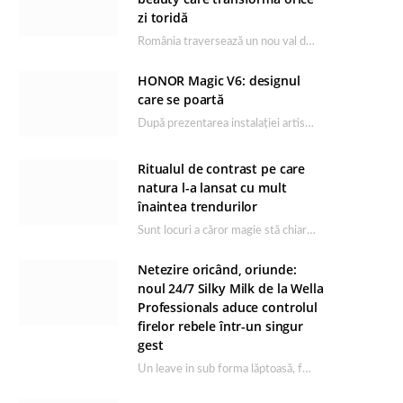
zi toridă
România traversează un nou val de căldură, iar rutina de îngrijire capătă un rol esențial…
HONOR Magic V6: designul
care se poartă
După prezentarea instalației artistice semnată de Catrinel Săbăciag în cadrul evenimentului de lansare HONOR Magic…
Ritualul de contrast pe care
natura l-a lansat cu mult
înaintea trendurilor
Sunt locuri a căror magie stă chiar în firea lor naturală, iar Lacul Ursu din…
Netezire oricând, oriunde:
noul 24/7 Silky Milk de la Wella
Professionals aduce controlul
firelor rebele într-un singur
gest
Un leave in sub forma lăptoasă, fără clătire care completează rutina Ultimate Smooth și transformă…