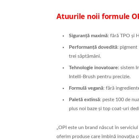
Atuurile noii formule OP
Siguranță maximă
: fără TPO și 
Performanță dovedită
: pigment 
trei săptămâni.
Tehnologie inovatoare
: sistem I
Intelli-Brush pentru precizie.
Formulă vegană
: fără ingredien
Paletă extinsă
: peste 100 de nua
plus noi baze și top coat-uri ded
„OPI este un brand născut în serviciul
oferim produse care îmbină inovația c