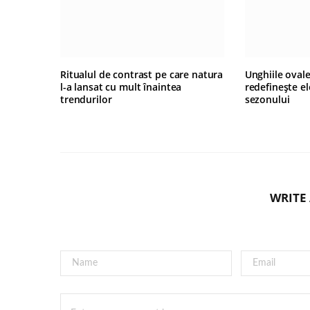
Ritualul de contrast pe care natura
Unghiile oval
l-a lansat cu mult înaintea
redefinește e
trendurilor
sezonului
WRITE