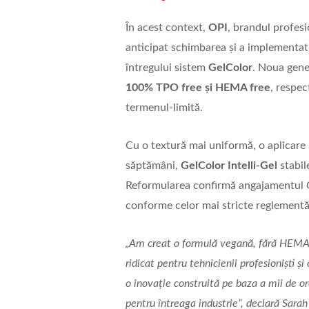
În acest context,
OPI
, brandul profesio
anticipat schimbarea și a implementa
întregului sistem
GelColor
. Noua gen
100% TPO free și HEMA free
, respec
termenul-limită.
Cu o textură mai uniformă, o aplicare in
săptămâni,
GelColor Intelli-Gel
stabil
Reformularea confirmă angajamentul O
conforme celor mai stricte reglementăr
„Am creat o formulă vegană, fără HEMA ș
ridicat pentru tehnicienii profesioniști ș
o inovație construită pe baza a mii de or
pentru întreaga industrie”, declară Sar