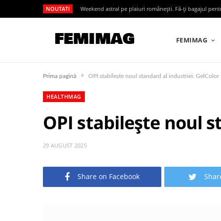
NOUTATI
Weekend astral pe plaiuri românești. Fă-ți bagajul pen
FEMIMAG
»
Prima pagină
OPI stabilește noul standard al industriei: GelCol
HEALTHMAG
OPI stabilește noul s
29 AUGUST 2025
Share on Facebook
Shar