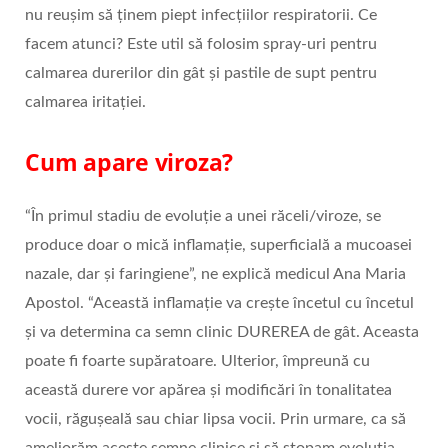
nu reușim să ținem piept infecțiilor respiratorii. Ce
facem atunci? Este util să folosim spray-uri pentru
calmarea durerilor din gât și pastile de supt pentru
calmarea iritației.
Cum apare viroza?
“În primul stadiu de evoluție a unei răceli/viroze, se
produce doar o mică inflamație, superficială a mucoasei
nazale, dar și faringiene”, ne explică medicul Ana Maria
Apostol. “Această inflamație va crește încetul cu încetul
și va determina ca semn clinic DUREREA de gât. Aceasta
poate fi foarte supăratoare. Ulterior, împreună cu
această durere vor apărea și modificări în tonalitatea
vocii, răgușeală sau chiar lipsa vocii. Prin urmare, ca să
ameliorăm aceste semne clinice și să stopam evoluția