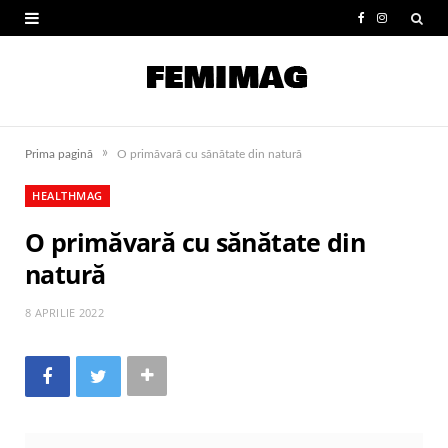
F
I
a
n
c
s
e
t
»
Prima pagină
O primăvară cu sănătate din natură
b
a
HEALTHMAG
o
g
O primăvară cu sănătate din
o
r
natură
k
a
m
8 APRILIE 2022