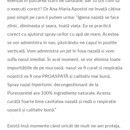
esențial în păstarea stării de sănătate, dar tu știi cum să
o execuți corect? Dr Ana Maria Apostol ne învață câțiva
pași simpli pe care îi putem urma: “Igiena nazală se face
zilnic, dimineața și seara, toată viața. Ea se practică
corect cu ajutorul spray-urilor cu apă de mare. Acestea
se vor administra în nas, păstrându-ne capul în pozitie
verticală. Vom administra un jet în fosa nazală si vom
sufla nasul imediat. În acel moment, se vor elimina toate
impuritățiile de pe mucoasă, nasul va fi curat si respirația
noastră va fi una PROASPATĂ și calitativ mai bună.
Spray nazal hipertonic decongestionant de la
Puressentiel are 100% ingrediente naturale. Acesta
curăță foarte bine cavitatea nazală și redă o respirație
ușoară și calitativ bună.”
Există însă momente când oricât de mult ne-am proteja,