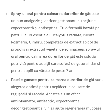
Spray-ul oral pentru calmarea durerilor de gât
este
un bun analgezic și anticongestionant, cu acțiune
expectorantă și antiseptică. Cu o formulă bazată pe
patru uleiuri esențiale Eucalyptus radiata, Menta,
Rozmarin, Cimbru, completată de extract apicol de
propolis și extractul vegetal de echinaceea,
spray-ul
oral pentru calmarea durerilor de gât
este soluția
potrivită pentru adulții care suferă de guturai, dar și
pentru copiii cu vârste de peste 7 ani.
Pastile gumate pentru calmarea durerilor de gât
sunt
alegerea optimă pentru neplăcerile cauzate de
răgușeală și răceala. Acestea au un efect
antiinflamator, antiseptic, expectorant și
decongestionant și vin să ajute regenerarea mucoasei