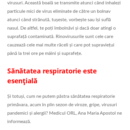
virusuri. Această boală se transmite atunci când inhalezi
particule mici de virus eliminate de către un bolnav
atunci când strănută, tușeste, vorbește sau își suflă
nasul. De altfel, te poți îmbolnăvi și dacă doar atingi o
suprafață contaminată. Rinovirusurile sunt cele care
cauzează cele mai multe răceli și care pot supraviețui
până la trei ore pe mâini și suprafețe.
Sănătatea respiratorie
este
esențială
Și totuși, cum ne putem păstra sănătatea respiratorie
primăvara, acum în plin sezon de viroze, gripe, virusuri
pandemici și alergii? Medicul ORL, Ana Maria Apostol ne
informează.