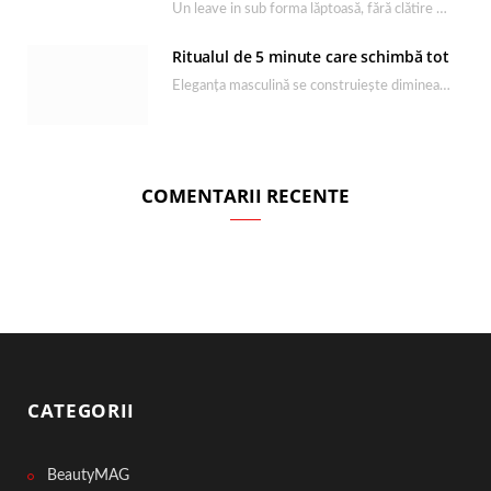
Un leave in sub forma lăptoasă, fără clătire care completează rutina Ultimate Smooth și transformă…
Ritualul de 5 minute care schimbă tot
Eleganța masculină se construiește dimineața, în câteva minute și cu produsele potrivite. O rutină de…
COMENTARII RECENTE
CATEGORII
BeautyMAG