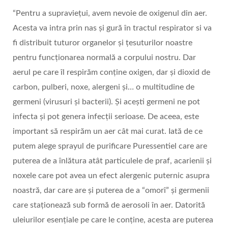
“Pentru a supraviețui, avem nevoie de oxigenul din aer.
Acesta va intra prin nas și gură în tractul respirator si va
fi distribuit tuturor organelor și țesuturilor noastre
pentru funcționarea normală a corpului nostru. Dar
aerul pe care îl respirăm conține oxigen, dar și dioxid de
carbon, pulberi, noxe, alergeni și… o multitudine de
germeni (virusuri și bacterii). Și acești germeni ne pot
infecta și pot genera infecții serioase. De aceea, este
important să respirăm un aer cât mai curat. Iată de ce
putem alege sprayul de purificare Puressentiel care are
puterea de a înlătura atât particulele de praf, acarienii și
noxele care pot avea un efect alergenic puternic asupra
noastră, dar care are și puterea de a “omorî” și germenii
care staționează sub formă de aerosoli în aer. Datorită
uleiurilor esențiale pe care le conține, acesta are puterea