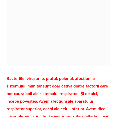
Bacteriile, virusurile, praful, polenul, afecțiunile
sistemului imunitar sunt doar câțiva dintre factorii care
pot cauza boli ale sistemului respirator. Și de aici,
începe povestea. Avem afecțiuni ale aparatului
respirator superior, dar și ale celui inferior. Avem răceli,
gripe, alergii, laringite, faringite, sinuzite și alte boli mai