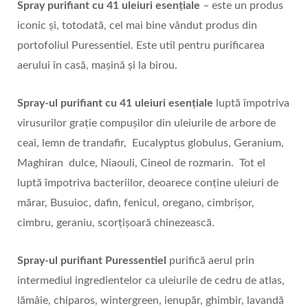
Spray purifiant cu 41 uleiuri esențiale
– este un produs
iconic și, totodată, cel mai bine vândut produs din
portofoliul Puressentiel. Este util pentru purificarea
aerului în casă, mașină și la birou.
Spray-ul purifiant cu 41 uleiuri esențiale
luptă împotriva
virusurilor grație compușilor din uleiurile de arbore de
ceai, lemn de trandafir, Eucalyptus globulus, Geranium,
Maghiran dulce, Niaouli, Cineol de rozmarin. Tot el
luptă împotriva bacteriilor, deoarece conține uleiuri de
mărar, Busuioc, dafin, fenicul, oregano, cimbrișor,
cimbru, geraniu, scorțișoară chinezească.
Spray-ul purifiant Puressentiel
purifică aerul prin
intermediul ingredientelor ca uleiurile de cedru de atlas,
lămâie, chiparos, wintergreen, ienupăr, ghimbir, lavandă