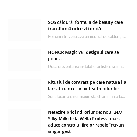
SOS căldură: formula de beauty care
transformă orice zi toridă
România traversează un nou val de căldură, iar rutina de îngrijire capătă un rol esențial…
HONOR Magic V6: designul care se
poartă
După prezentarea instalației artistice semnată de Catrinel Săbăciag în cadrul evenimentului de lansare HONOR Magic…
Ritualul de contrast pe care natura l-a
lansat cu mult înaintea trendurilor
Sunt locuri a căror magie stă chiar în firea lor naturală, iar Lacul Ursu din…
Netezire oricând, oriunde: noul 24/7
Silky Milk de la Wella Professionals
aduce controlul firelor rebele într-un
singur gest