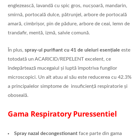
englezească, lavandă cu spic gros, nucșoară, mandarin,
smirnă, portocală dulce, pătrunjel, arbore de portocală
amară, cimbrișor, pin de pădure, arbore de ceai, lemn de
trandafir, mentă, izmă, salvie comună.
În plus,
spray-ul purifiant cu 41 de uleiuri esențiale
este
totodată un ACARICID/REPELENT excelent, ce
îndepărtează mucegaiul și luptă împotriva fungilor
microscopici. Un alt atuu al său este reducerea cu 42.3%
a principalelor simptome de insuficiență respiratorie și
oboseală.
Gama Respiratory Puressentiel
Spray nazal decongestionant
face parte din gama