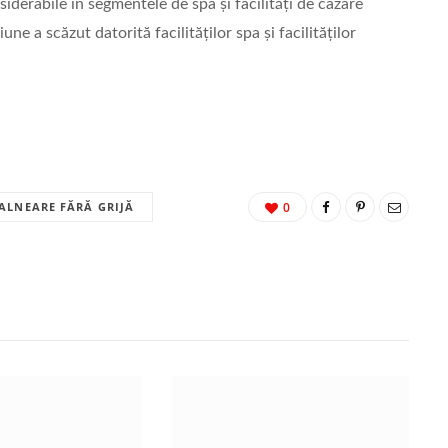
siderabile în segmentele de spa și facilități de cazare
iune a scăzut datorită facilităților spa și facilităților
BALNEARE FĂRĂ GRIJĂ
0