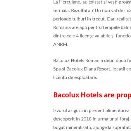
La Herculane, au existat și vești proa
termală. Rezultatul? Un nou val de ima
perioade tulburi în trecut. Dar, realit
România are apă pentru terapiile bal
dintre cele 4 licențe valabile și funcț
ANRM.
Bacolux Hotels România dețin două hot
Spa și Bacolux Diana Resort, locații ce
licență de exploatare.
Bacolux Hotels are prop
Izvorul asigură în prezent alimentarea
descoperit în 2018 în urma unui foraj
bogat mineralizată, ajunge la suprafaț