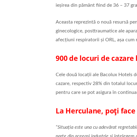
ieșirea din pământ fiind de 36 – 37 gr
Aceasta reprezintă o nouă resursă pen
ginecologice, posttraumatice ale apar
afecțiuni respiratorii și ORL, așa cum r
900 de locuri de cazare
Cele două locații ale Bacolux Hotels 
cazare, respectiv 28% din totalul locur
pentru care se pot asigura în continuar
La Herculane, poți face 
“Situația este una cu adevărat regretabil
parte din aceeași industrie și înțelegem