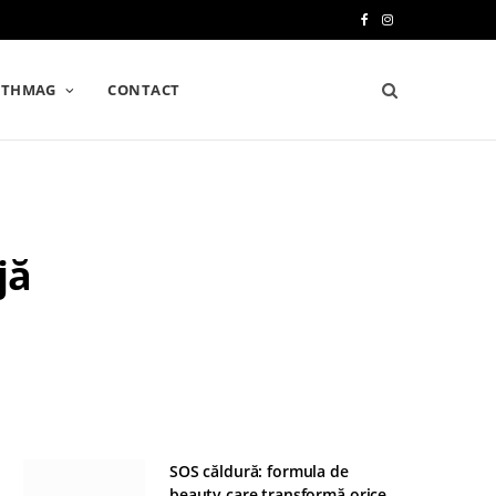
F
I
a
n
LTHMAG
CONTACT
c
s
e
t
b
a
o
g
jă
o
r
k
a
m
SOS căldură: formula de
beauty care transformă orice