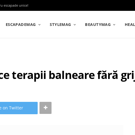
tru escapade unice!
ESCAPADEMAG
STYLEMAG
BEAUTYMAG
HEA
ce terapii balneare fără gri
e on Twitter