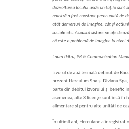
dezvoltarea locului unde unitățile sunt s
noastră a fost constant preocupată de de
atât demersuri de imagine, cât și acțiu
sociale etc. Această sistare ne afecteaz
că este o problemă de imagine la nivel d
Laura Pătru, PR & Communication Mana
Izvorul de apă termală deținut de Baco
prezent Herculum Spa și Diviana Spa, c
parte din debitul izvorului și beneficii
asemenea, alte 3 licențe sunt încă în 
alimentare și pentru alte unități de ca
În ultimii ani, Herculane a înregistrat 