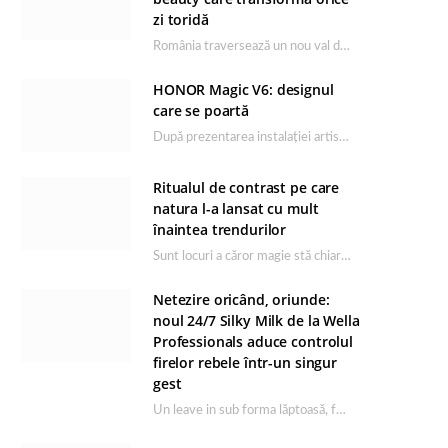
zi toridă
România traversează un nou val de căldură, iar rutina de îngrijire capătă un rol esențial…
HONOR Magic V6: designul
care se poartă
După prezentarea instalației artistice semnată de Catrinel Săbăciag în cadrul evenimentului de lansare HONOR Magic…
Ritualul de contrast pe care
natura l-a lansat cu mult
înaintea trendurilor
Sunt locuri a căror magie stă chiar în firea lor naturală, iar Lacul Ursu din…
Netezire oricând, oriunde:
noul 24/7 Silky Milk de la Wella
Professionals aduce controlul
firelor rebele într-un singur
gest
Un leave in sub forma lăptoasă, fără clătire care completează rutina Ultimate Smooth și transformă…