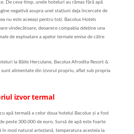
ste. De ceva timp, unele hoteluri au rămas fără apă
gine negativă asupra unei stațiuni deja încercate de
atea nu este aceeași pentru toți. Bacolux Hotels
neare vindecătoare, deoarece compabia ddeține una
ionale de exploatare a apelor termale emise de către
eluri la Băile Herculane, Bacolux Afrodita Resort &
 sunt alimentate din izvorul propriu, aflat sub propria
riul izvor termal
 cu apă termală a celor doua hotelui Bacolux și a fost
 de peste 300.000 de euro. Sursă de apă este foarte
ă în mod natural arteziană, temperatura acesteia la