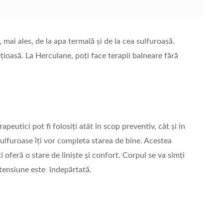
 mai ales, de la apa termală și de la cea sulfuroasă.
țioasă. La Herculane, poți face terapii balneare fără
apeutici pot fi folosiți atât în scop preventiv, cât și în
sulfuroase îți vor completa starea de bine. Acestea
 oferă o stare de liniște și confort. Corpul se va simți
 tensiune este îndepărtată.