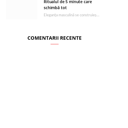
Ritualul de 5 minute care
schimbă tot
Eleganța masculină se construiește dimineața, în câteva minute și cu produsele potrivite. O rutină de…
COMENTARII RECENTE