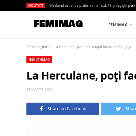
NOUTATI
Weekend astral pe plaiuri românești. Fă-ți bagajul pen
FEMIMAG
»
Prima pagină
La Herculane, poți face terapii balneare fără grijă
HEALTHMAG
La Herculane, poți fa
25 MARTIE 2024
Share on Facebook
Shar