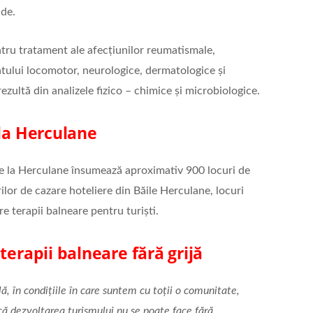
ade.
tru tratament ale afecțiunilor reumatismale,
atului locomotor, neurologice, dermatologice și
ezultă din analizele fizico – chimice și microbiologice.
 la Herculane
de la Herculane însumează aproximativ 900 locuri de
ilor de cazare hoteliere din Băile Herculane, locuri
e terapii balneare pentru turiști.
terapii balneare fără grijă
ă, în condițiile în care suntem cu toții o comunitate,
 că dezvoltarea turismului nu se poate face fără