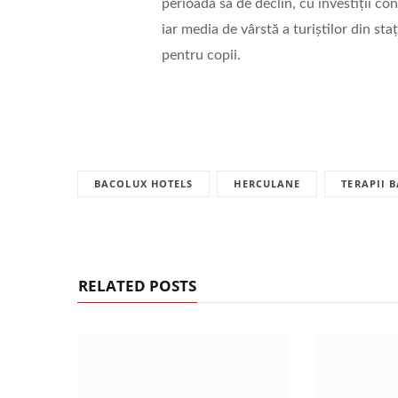
perioada sa de declin, cu investiții con
iar media de vârstă a turiștilor din staț
pentru copii.
BACOLUX HOTELS
HERCULANE
TERAPII 
RELATED POSTS