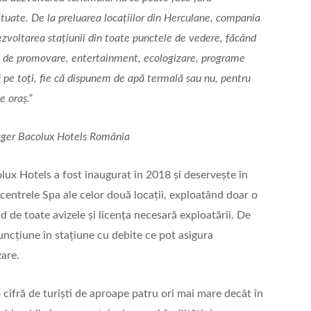
ituate. De la preluarea locațiilor din Herculane, compania
zvoltarea stațiunii din toate punctele de vedere, făcând
ni de promovare, entertainment, ecologizare, programe
ă pe toți, fie că dispunem de apă termală sau nu, pentru
e oraș.”
ger Bacolux Hotels România
lux Hotels a fost inaugurat în 2018 și deservește în
entrele Spa ale celor două locații, exploatând doar o
nd de toate avizele și licența necesară exploatării. De
funcțiune în stațiune cu debite ce pot asigura
zare.
o cifră de turiști de aproape patru ori mai mare decât în