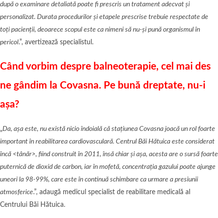
după o examinare detaliată poate fi prescris un tratament adecvat și
personalizat. Durata procedurilor și etapele prescrise trebuie respectate de
toți pacienții, deoarece scopul este ca nimeni să nu-și pună organismul în
pericol
.”, avertizează specialistul.
Când vorbim despre balneoterapie, cel mai des
ne gândim la Covasna. Pe bună dreptate, nu-i
așa?
„
Da, așa este, nu există nicio îndoială că stațiunea Covasna joacă un rol foarte
important în reabilitarea cardiovasculară. Centrul Băi Hătuica este considerat
încă <tânăr>, fiind construit în 2011, însă chiar și așa, acesta are o sursă foarte
puternică de dioxid de carbon, iar în mofetă, concentrația gazului poate ajunge
uneori la 98-99%, care este în continuă schimbare ca urmare a presiunii
atmosferice
.”, adaugă medicul specialist de reabilitare medicală al
Centrului Băi Hătuica.