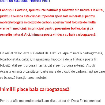
Share on Facebook
Pinterest
Email
Când spui Covasna, spui resurse naturale și sănătate din natură! De altfel,
județul Covasna este cunoscut pentru apele sale minerale și pentru
mofetele bogate în dioxid de carbon, acestea fiind folosite de multă
vreme în medicină, în principal pentru prevenirea bolilor, dar și ca
remediu natural. Aici, inima se poate vindeca cu baia carbogazoasă.
Un astfel de loc este și Centrul Băi Hătuica. Apa minerală carbogazoasă,
bicarbonatată, calcică, magneziană, hipotonă de la Hătuica poate fi
folosită atât pentru cura internă, cât și pentru cura externă. Atuul?
Aceasta emană o cantitate foarte mare de dioxid de carbon, fapt pe care
se bazează funcționarea mofetei.
Inimii îi place baia carbogazoasă
Pentru a afla mai multe detalii, am discutat cu dr. Dósa Edina, medicul