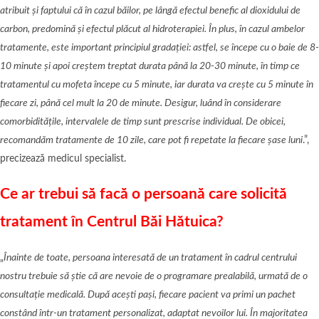
atribuit și faptului că în cazul băilor, pe lângă efectul benefic al dioxidului de
carbon, predomină și efectul plăcut al hidroterapiei. În plus, în cazul ambelor
tratamente, este important principiul gradației: astfel, se începe cu o baie de 8-
10 minute și apoi creștem treptat durata până la 20-30 minute, în timp ce
tratamentul cu mofeta începe cu 5 minute, iar durata va crește cu 5 minute în
fiecare zi, până cel mult la 20 de minute. Desigur, luând în considerare
comorbiditățile, intervalele de timp sunt prescrise individual. De obicei,
recomandăm tratamente de 10 zile, care pot fi repetate la fiecare șase luni
.”,
precizează medicul specialist.
Ce ar trebui să facă o persoană care solicită
tratament în Centrul Băi Hătuica?
„
Înainte de toate, persoana interesată de un tratament în cadrul centrului
nostru trebuie să știe că are nevoie de o programare prealabilă, urmată de o
consultație medicală. După acești pași, fiecare pacient va primi un pachet
constând într-un tratament personalizat, adaptat nevoilor lui. În majoritatea