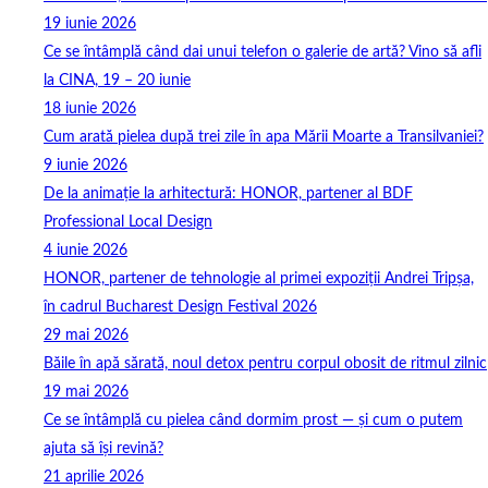
19 iunie 2026
Ce se întâmplă când dai unui telefon o galerie de artă? Vino să afli
la CINA, 19 – 20 iunie
18 iunie 2026
Cum arată pielea după trei zile în apa Mării Moarte a Transilvaniei?
9 iunie 2026
De la animație la arhitectură: HONOR, partener al BDF
Professional Local Design
4 iunie 2026
HONOR, partener de tehnologie al primei expoziții Andrei Tripșa,
în cadrul Bucharest Design Festival 2026
29 mai 2026
Băile în apă sărată, noul detox pentru corpul obosit de ritmul zilnic
19 mai 2026
Ce se întâmplă cu pielea când dormim prost — și cum o putem
ajuta să își revină?
21 aprilie 2026