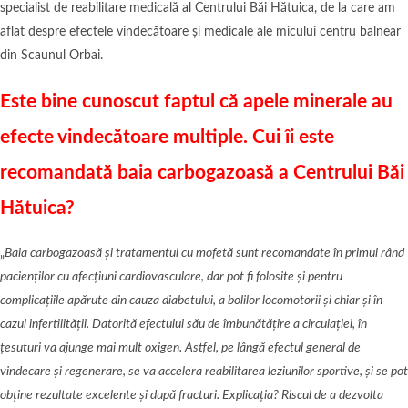
specialist de reabilitare medicală al Centrului Băi Hătuica, de la care am
aflat despre efectele vindecătoare și medicale ale micului centru balnear
din Scaunul Orbai.
Este bine cunoscut faptul că apele minerale au
efecte vindecătoare multiple. Cui îi este
recomandată baia carbogazoasă a Centrului Băi
Hătuica?
„
Baia carbogazoasă și tratamentul cu mofetă sunt recomandate în primul rând
pacienților cu afecțiuni cardiovasculare, dar pot fi folosite și pentru
complicațiile apărute din cauza diabetului, a bolilor locomotorii și chiar și în
cazul infertilității. Datorită efectului său de îmbunătățire a circulației, în
țesuturi va ajunge mai mult oxigen. Astfel, pe lângă efectul general de
vindecare și regenerare, se va accelera reabilitarea leziunilor sportive, și se pot
obține rezultate excelente și după fracturi. Explicația? Riscul de a dezvolta