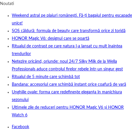
Noutati
Weekend astral pe plaiuri românești. Fă-ți bagajul pentru escapade
unice!
SOS căldură: formula de beauty care transformă orice zi toridă
HONOR Magic V6: designul care se poartă
Ritualul de contrast pe care natura l-a lansat cu mult înaintea
trendurilor
Netezire oricând, oriunde: noul 24/7 Silky Milk de la Wella
Professionals aduce controlul firelor rebele într-un singur gest
Ritualul de 5 minute care schimbă tot
Bandana: accesoriul care schimbă instant orice coafură de vară
Unghiile ovale: forma care redefinește eleganța în manichiura
sezonului
Ultimele zile de reduceri pentru HONOR Magic V6 și HONOR
Watch 6
Facebook