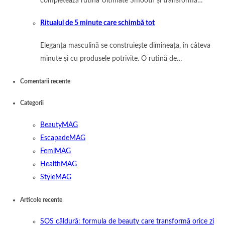
completează rutina Ultimate Smooth și transformă…
Ritualul de 5 minute care schimbă tot
Eleganța masculină se construiește dimineața, în câteva
minute și cu produsele potrivite. O rutină de…
Comentarii recente
Categorii
BeautyMAG
EscapadeMAG
FemiMAG
HealthMAG
StyleMAG
Articole recente
SOS căldură: formula de beauty care transformă orice zi