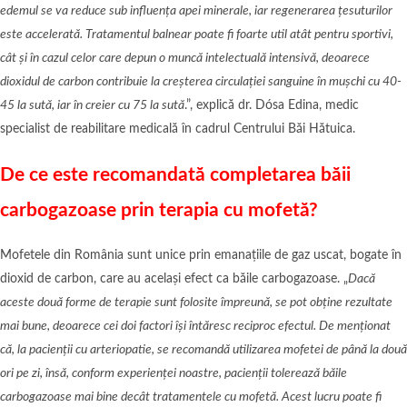
edemul se va reduce sub influența apei minerale, iar regenerarea țesuturilor
este accelerată. Tratamentul balnear poate fi foarte util atât pentru sportivi,
cât și în cazul celor care depun o muncă intelectuală intensivă, deoarece
dioxidul de carbon contribuie la creșterea circulației sanguine în mușchi cu 40-
45 la sută, iar în creier cu 75 la sută
.”, explică dr. Dósa Edina, medic
specialist de reabilitare medicală în cadrul Centrului Băi Hătuica.
De ce este recomandată completarea băii
carbogazoase prin terapia cu mofetă?
Mofetele din România sunt unice prin emanațiile de gaz uscat, bogate în
dioxid de carbon, care au același efect ca băile carbogazoase. „
Dacă
aceste două forme de terapie sunt folosite împreună, se pot obține rezultate
mai bune, deoarece cei doi factori își întăresc reciproc efectul. De menționat
că, la pacienții cu arteriopatie, se recomandă utilizarea mofetei de până la două
ori pe zi, însă, conform experienței noastre, pacienții tolerează băile
carbogazoase mai bine decât tratamentele cu mofetă. Acest lucru poate fi