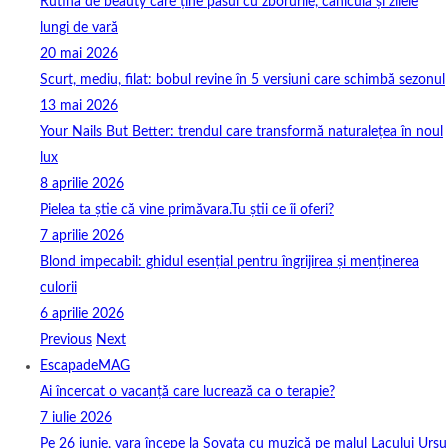
Rutina de beauty care ține pasul cu zborurile, canicula și zilele
lungi de vară
20 mai 2026
Scurt, mediu, filat: bobul revine în 5 versiuni care schimbă sezonul
13 mai 2026
Your Nails But Better: trendul care transformă naturalețea în noul
lux
8 aprilie 2026
Pielea ta știe că vine primăvara.Tu știi ce îi oferi?
7 aprilie 2026
Blond impecabil: ghidul esențial pentru îngrijirea și menținerea
culorii
6 aprilie 2026
Previous
Next
EscapadeMAG
Ai încercat o vacanță care lucrează ca o terapie?
7 iulie 2026
Pe 26 iunie, vara începe la Sovata cu muzică pe malul Lacului Ursu