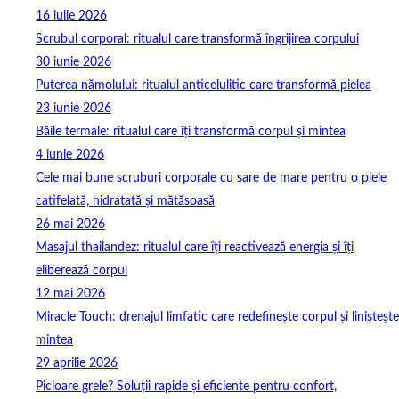
16 iulie 2026
Scrubul corporal: ritualul care transformă îngrijirea corpului
30 iunie 2026
Puterea nămolului: ritualul anticelulitic care transformă pielea
23 iunie 2026
Băile termale: ritualul care îți transformă corpul și mintea
4 iunie 2026
Cele mai bune scruburi corporale cu sare de mare pentru o piele
catifelată, hidratată și mătăsoasă
26 mai 2026
Masajul thailandez: ritualul care îți reactivează energia și îți
eliberează corpul
12 mai 2026
Miracle Touch: drenajul limfatic care redefinește corpul și liniștește
mintea
29 aprilie 2026
Picioare grele? Soluții rapide și eficiente pentru confort,