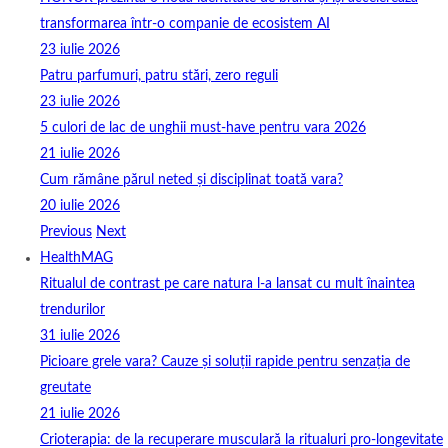
transformarea într-o companie de ecosistem AI
23 iulie 2026
Patru parfumuri, patru stări, zero reguli
23 iulie 2026
5 culori de lac de unghii must‑have pentru vara 2026
21 iulie 2026
Cum rămâne părul neted și disciplinat toată vara?
20 iulie 2026
Previous
Next
HealthMAG
Ritualul de contrast pe care natura l-a lansat cu mult înaintea
trendurilor
31 iulie 2026
Picioare grele vara? Cauze și soluții rapide pentru senzația de
greutate
21 iulie 2026
Crioterapia: de la recuperare musculară la ritualuri pro‑longevitate