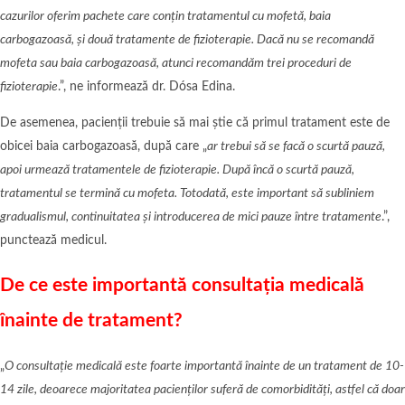
cazurilor oferim pachete care conțin tratamentul cu mofetă, baia
carbogazoasă, și două tratamente de fizioterapie. Dacă nu se recomandă
mofeta sau baia carbogazoasă, atunci recomandăm trei proceduri de
fizioterapie
.”, ne informează dr. Dósa Edina.
De asemenea, pacienții trebuie să mai știe că primul tratament este de
obicei baia carbogazoasă, după care „
ar trebui să se facă o scurtă pauză,
apoi urmează tratamentele de fizioterapie. După încă o scurtă pauză,
tratamentul se termină cu mofeta. Totodată, este important să subliniem
gradualismul, continuitatea și introducerea de mici pauze între tratamente
.”,
punctează medicul.
De ce este importantă consultația medicală
înainte de tratament?
„
O consultație medicală este foarte importantă înainte de un tratament de 10-
14 zile, deoarece majoritatea pacienților suferă de comorbidități, astfel că doar