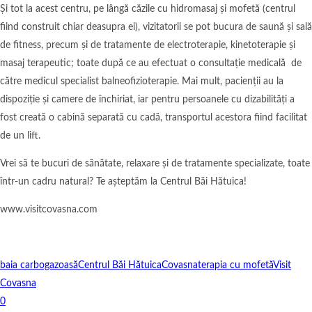
Și tot la acest centru, pe lângă căzile cu hidromasaj și mofetă (centrul
fiind construit chiar deasupra ei), vizitatorii se pot bucura de saună și sală
de fitness, precum și de tratamente de electroterapie, kinetoterapie și
masaj terapeutic; toate după ce au efectuat o consultație medicală de
către medicul specialist balneofizioterapie. Mai mult, pacienții au la
dispoziție și camere de închiriat, iar pentru persoanele cu dizabilități a
fost creată o cabină separată cu cadă, transportul acestora fiind facilitat
de un lift.
Vrei să te bucuri de sănătate, relaxare și de tratamente specializate, toate
într-un cadru natural? Te așteptăm la Centrul Băi Hătuica!
www.visitcovasna.com
baia carbogazoasă
Centrul Băi Hătuica
Covasna
terapia cu mofetă
Visit
Covasna
0