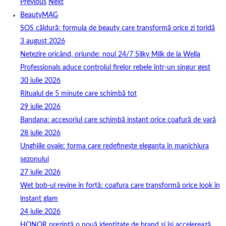
Previous
Next
BeautyMAG
SOS căldură: formula de beauty care transformă orice zi toridă
3 august 2026
Netezire oricând, oriunde: noul 24/7 Silky Milk de la Wella
Professionals aduce controlul firelor rebele într-un singur gest
30 iulie 2026
Ritualul de 5 minute care schimbă tot
29 iulie 2026
Bandana: accesoriul care schimbă instant orice coafură de vară
28 iulie 2026
Unghiile ovale: forma care redefinește eleganța în manichiura
sezonului
27 iulie 2026
Wet bob-ul revine în forță: coafura care transformă orice look în
instant glam
24 iulie 2026
HONOR prezintă o nouă identitate de brand și își accelerează