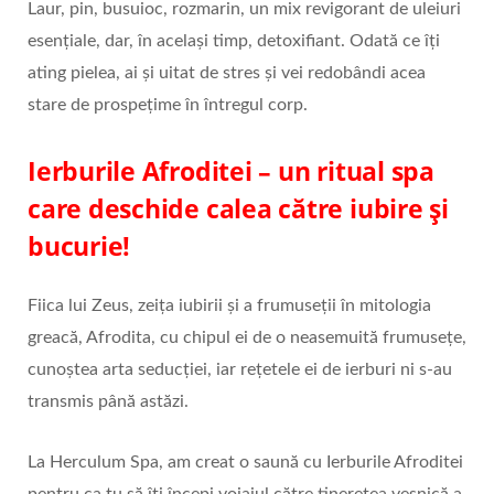
Laur, pin, busuioc, rozmarin, un mix revigorant de uleiuri
esențiale, dar, în același timp, detoxifiant. Odată ce îți
ating pielea, ai și uitat de stres și vei redobândi acea
stare de prospețime în întregul corp.
Ierburile Afroditei – un ritual spa
care deschide calea către iubire și
bucurie!
Fiica lui Zeus, zeița iubirii și a frumuseții în mitologia
greacă, Afrodita, cu chipul ei de o neasemuită frumusețe,
cunoștea arta seducției, iar rețetele ei de ierburi ni s-au
transmis până astăzi.
La Herculum Spa, am creat o saună cu Ierburile Afroditei
pentru ca tu să îți începi voiajul către tinerețea veșnică a