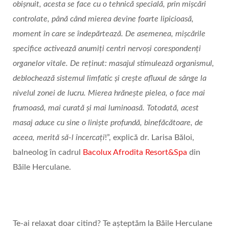
obișnuit, acesta se face cu o tehnică specială, prin mișcări
controlate, până când mierea devine foarte lipicioasă,
moment în care se îndepărtează. De asemenea, mișcările
specifice activează anumiți centri nervoși corespondenți
organelor vitale. De reținut: masajul stimulează organismul,
deblochează sistemul limfatic și crește afluxul de sânge la
nivelul zonei de lucru. Mierea hrănește pielea, o face mai
frumoasă, mai curată și mai luminoasă. Totodată, acest
masaj aduce cu sine o liniște profundă, binefăcătoare, de
aceea, merită să-l încercați
!”, explică dr. Larisa Băloi,
balneolog în cadrul
Bacolux Afrodita Resort&Spa
din
Băile Herculane.
Te-ai relaxat doar citind? Te așteptăm la Băile Herculane