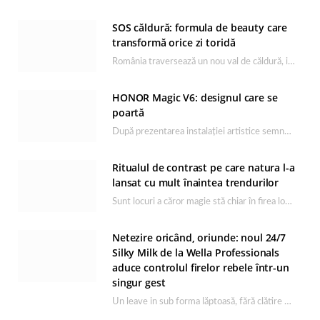
SOS căldură: formula de beauty care
transformă orice zi toridă
România traversează un nou val de căldură, iar rutina de îngrijire capătă un rol esențial…
HONOR Magic V6: designul care se
poartă
După prezentarea instalației artistice semnată de Catrinel Săbăciag în cadrul evenimentului de lansare HONOR Magic…
Ritualul de contrast pe care natura l-a
lansat cu mult înaintea trendurilor
Sunt locuri a căror magie stă chiar în firea lor naturală, iar Lacul Ursu din…
Netezire oricând, oriunde: noul 24/7
Silky Milk de la Wella Professionals
aduce controlul firelor rebele într-un
singur gest
Un leave in sub forma lăptoasă, fără clătire care completează rutina Ultimate Smooth și transformă…