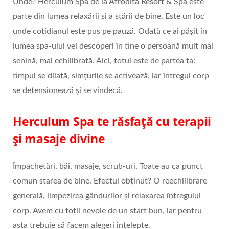
Unde? Herculum Spa de la Afrodita Resort & Spa este
parte din lumea relaxării și a stării de bine. Este un loc
unde cotidianul este pus pe pauză. Odată ce ai pășit în
lumea spa-ului vei descoperi în tine o persoană mult mai
senină, mai echilibrată. Aici, totul este de partea ta:
timpul se dilată, simțurile se activează, iar întregul corp
se detensionează și se vindecă.
Herculum Spa te răsfață cu terapii
și masaje divine
Împachetări, băi, masaje, scrub-uri. Toate au ca punct
comun starea de bine. Efectul obținut? O reechilibrare
generală, limpezirea gândurilor și relaxarea întregului
corp. Avem cu toții nevoie de un start bun, iar pentru
asta trebuie să facem alegeri înțelepte.