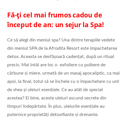
Fă-ți cel mai frumos cadou de
început de an: un sejur la Spa!
Ce să alegi din meniul spa? Una dintre terapiile vedete
din meniul SPA de la Afrodita Resort este împachetarea
detox. Aceasta se desfășoară cadențat, după un ritual
precis. Mai întâi are loc o exfoliere cu pulbere de
cărbune și miere, urmată de un masaj apocaliptic, ca mai
apoi, la final, totul să se încheie cu o împachetare cu unt
de shea și uleiuri esențiale. Ce au atât de special
acestea? Ei bine, aceste uleiuri ascund secrete din
timpuri îndepărtate. În plus, uleiurile esențiale au
puternice proprietăți detoxifiante și drenante.