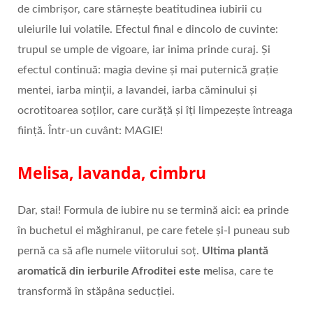
de cimbrișor, care stârnește beatitudinea iubirii cu
uleiurile lui volatile. Efectul final e dincolo de cuvinte:
trupul se umple de vigoare, iar inima prinde curaj. Și
efectul continuă: magia devine și mai puternică grație
mentei, iarba minții, a lavandei, iarba căminului și
ocrotitoarea soților, care curăță și îți limpezește întreaga
ființă. Într-un cuvânt: MAGIE!
Melisa, lavanda, cimbru
Dar, stai! Formula de iubire nu se termină aici: ea prinde
în buchetul ei măghiranul, pe care fetele și-l puneau sub
pernă ca să afle numele viitorului soț.
Ultima plantă
aromatică din ierburile Afroditei este m
elisa, care te
transformă în stăpâna seducției.