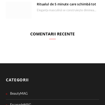
Ritualul de 5 minute care schimbă tot
Eleganța masculină se construiește dimineața, în câteva minute și cu produsele potrivite. O rutină de…
COMENTARII RECENTE
CATEGORII
BeautyMAG
EscapadeMAG