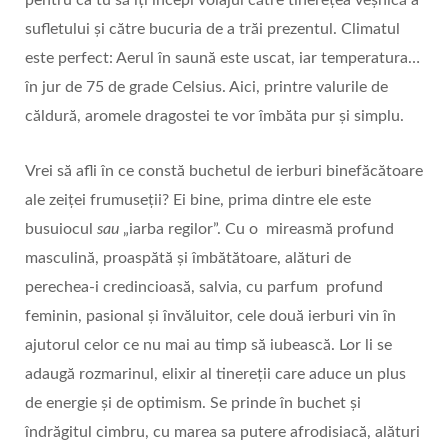
sufletului și către bucuria de a trăi prezentul. Climatul
este perfect: Aerul în saună este uscat, iar temperatura…
în jur de 75 de grade Celsius. Aici, printre valurile de
căldură, aromele dragostei te vor îmbăta pur și simplu.
Vrei să afli în ce constă buchetul de ierburi binefăcătoare
ale zeiței frumuseții? Ei bine, prima dintre ele este
busuiocul
sau
„iarba regilor”. Cu o mireasmă profund
masculină, proaspătă și îmbătătoare, alături de
perechea-i credincioasă, salvia, cu parfum profund
feminin, pasional și învăluitor, cele două ierburi vin în
ajutorul celor ce nu mai au timp să iubească. Lor li se
adaugă rozmarinul, elixir al tinereții care aduce un plus
de energie și de optimism. Se prinde în buchet și
îndrăgitul cimbru, cu marea sa putere afrodisiacă, alături