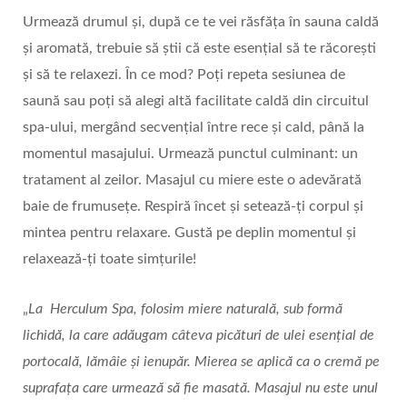
Urmează drumul și, după ce te vei răsfăța în sauna caldă
și aromată, trebuie să știi că este esențial să te răcorești
și să te relaxezi. În ce mod? Poți repeta sesiunea de
saună sau poți să alegi altă facilitate caldă din circuitul
spa-ului, mergând secvențial între rece și cald, până la
momentul masajului. Urmează punctul culminant: un
tratament al zeilor. Masajul cu miere este o adevărată
baie de frumusețe. Respiră încet și setează-ți corpul și
mintea pentru relaxare. Gustă pe deplin momentul și
relaxează-ți toate simțurile!
„
La Herculum Spa, folosim miere naturală, sub formă
lichidă, la care adăugam câteva picături de ulei esențial de
portocală, lămâie și ienupăr. Mierea se aplică ca o cremă pe
suprafața care urmează să fie masată. Masajul nu este unul