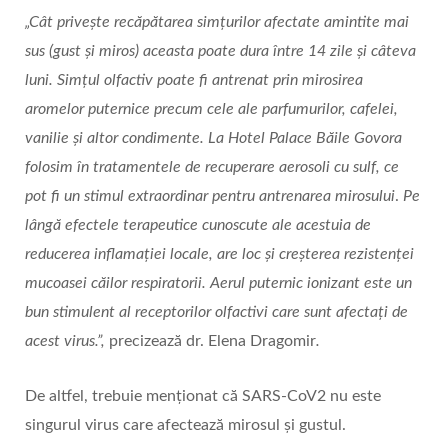
„Cât privește recăpătarea simțurilor afectate amintite mai
sus (gust și miros) aceasta poate dura între 14 zile și câteva
luni. Simțul olfactiv poate fi antrenat prin mirosirea
aromelor puternice precum cele ale parfumurilor, cafelei,
vanilie și altor condimente. La Hotel Palace Băile Govora
folosim în tratamentele de recuperare aerosoli cu sulf, ce
pot fi un stimul extraordinar pentru antrenarea mirosului
.
Pe
lângă efectele terapeutice cunoscute ale acestuia de
reducerea inflamației locale, are loc și creșterea rezistenței
mucoasei căilor respiratorii. Aerul puternic ionizant este un
bun stimulent al receptorilor olfactivi care sunt afectați de
acest virus.”,
precizează dr. Elena Dragomir
.
De altfel, trebuie menționat că SARS-CoV2 nu este
singurul virus care afectează mirosul și gustul.