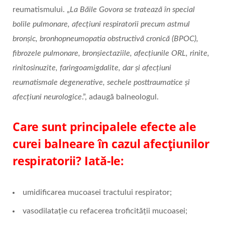
reumatismului. „
La Băile Govora se tratează în special
bolile pulmonare, afecțiuni respiratorii precum astmul
bronșic, bronhopneumopatia obstructivă cronică (BPOC),
fibrozele pulmonare, bronșiectaziile, afecțiunile ORL, rinite,
rinitosinuzite, faringoamigdalite, dar și afecțiuni
reumatismale degenerative, sechele posttraumatice și
afecțiuni neurologice
.”, adaugă balneologul.
Care sunt principalele efecte ale
curei balneare în cazul afecțiunilor
respiratorii? Iată-le:
umidificarea mucoasei tractului respirator;
vasodilataţie cu refacerea troficităţii mucoasei;