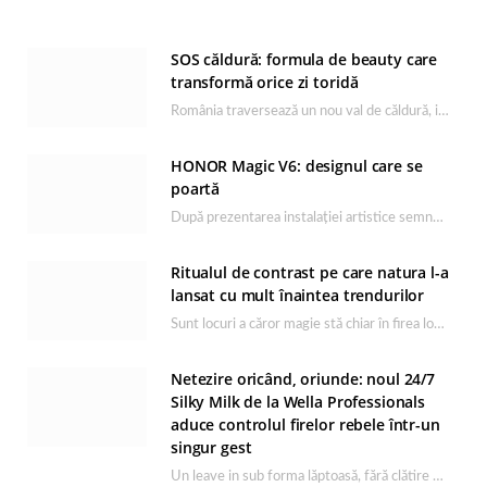
SOS căldură: formula de beauty care
transformă orice zi toridă
România traversează un nou val de căldură, iar rutina de îngrijire capătă un rol esențial…
HONOR Magic V6: designul care se
poartă
După prezentarea instalației artistice semnată de Catrinel Săbăciag în cadrul evenimentului de lansare HONOR Magic…
Ritualul de contrast pe care natura l-a
lansat cu mult înaintea trendurilor
Sunt locuri a căror magie stă chiar în firea lor naturală, iar Lacul Ursu din…
Netezire oricând, oriunde: noul 24/7
Silky Milk de la Wella Professionals
aduce controlul firelor rebele într-un
singur gest
Un leave in sub forma lăptoasă, fără clătire care completează rutina Ultimate Smooth și transformă…