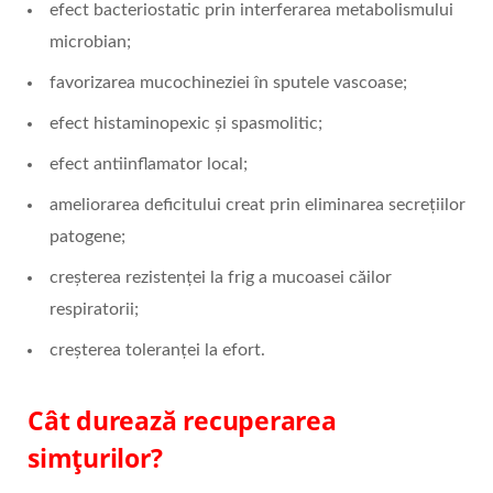
efect bacteriostatic prin interferarea metabolismului
microbian;
favorizarea mucochineziei în sputele vascoase;
efect histaminopexic şi spasmolitic;
efect antiinflamator local;
ameliorarea deficitului creat prin eliminarea secreţiilor
patogene;
creşterea rezistenţei la frig a mucoasei căilor
respiratorii;
creşterea toleranţei la efort.
Cât durează recuperarea
simțurilor?