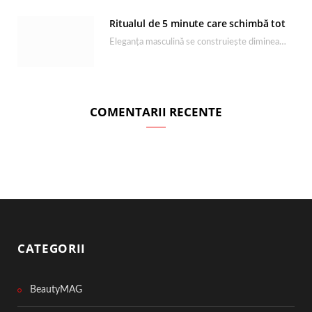
Ritualul de 5 minute care schimbă tot
Eleganța masculină se construiește dimineața, în câteva minute și cu produsele potrivite. O rutină de…
COMENTARII RECENTE
CATEGORII
BeautyMAG