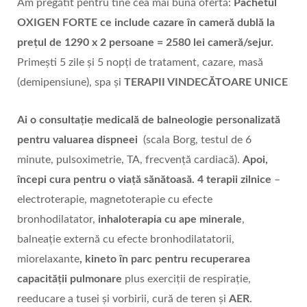
Am pregătit pentru tine cea mai bună ofertă:
Pachetul
OXIGEN FORTE ce include cazare în cameră dublă la
prețul de 1290 x 2 persoane = 2580 lei cameră/sejur.
Primești 5 zile și 5 nopți de tratament, cazare, masă
(demipensiune), spa și
TERAPII VINDECĂTOARE UNICE
Ai o consultație medicală de balneologie personalizată
pentru valuarea dispneei
(scala Borg, testul de 6
minute, pulsoximetrie, TA, frecvență cardiacă).
Apoi,
începi cura pentru o viață sănătoasă.
4 terapii zilnice
–
electroterapie, magnetoterapie cu efecte
bronhodilatator,
inhaloterapia cu ape minerale
,
balneație externă cu efecte bronhodilatatorii,
miorelaxante
, kineto în parc pentru recuperarea
capacității pulmonare
plus exerciții de respirație,
reeducare a tusei și vorbirii, cură de teren și
AER
.