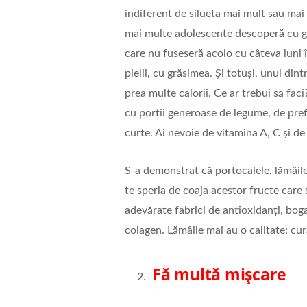
indiferent de silueta mai mult sau mai p
mai multe adolescente descoperă cu gro
care nu fuseseră acolo cu câteva luni 
pielii, cu grăsimea. Și totuși, unul di
prea multe calorii. Ce ar trebui să faci
cu porții generoase de legume, de pref
curte. Ai nevoie de vitamina A, C și d
S-a demonstrat că portocalele, lămâile 
te speria de coaja acestor fructe care 
adevărate fabrici de antioxidanți, bog
colagen. Lămâile mai au o calitate: cur
Fă multă mișcare