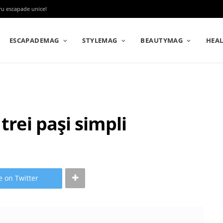
tru escapade unice!
ESCAPADEMAG
STYLEMAG
BEAUTYMAG
HEA
trei pași simpli
e on Twitter