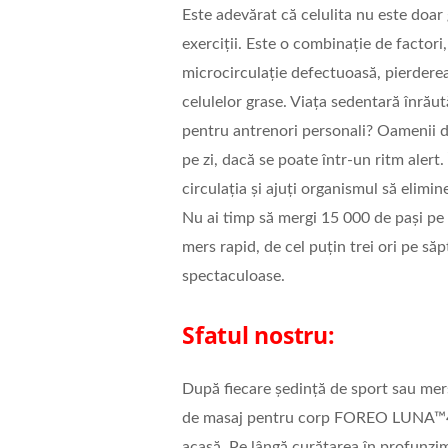
Este adevărat că celulita nu este doar 
exerciții. Este o combinație de factori
microcirculație defectuoasă, pierderea e
celulelor grase. Viața sedentară înrăut
pentru antrenori personali? Oamenii de
pe zi, dacă se poate într-un ritm alert.
circulația și ajuți organismul să elimin
Nu ai timp să mergi 15 000 de pași pe 
mers rapid, de cel puțin trei ori pe să
spectaculoase.
Sfatul nostru
:
După fiecare ședință de sport sau mer
de masaj pentru corp FOREO LUNA™4 bo
acasă. Pe lângă curățarea în profunzime