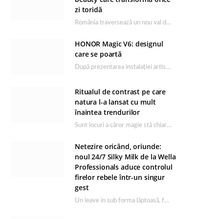
zi toridă
România traversează un nou val de căldură, iar rutina de îngrijire capătă un rol esențial…
HONOR Magic V6: designul
care se poartă
După prezentarea instalației artistice semnată de Catrinel Săbăciag în cadrul evenimentului de lansare HONOR Magic…
Ritualul de contrast pe care
natura l-a lansat cu mult
înaintea trendurilor
Sunt locuri a căror magie stă chiar în firea lor naturală, iar Lacul Ursu din…
Netezire oricând, oriunde:
noul 24/7 Silky Milk de la Wella
Professionals aduce controlul
firelor rebele într-un singur
gest
Un leave in sub forma lăptoasă, fără clătire care completează rutina Ultimate Smooth și transformă…