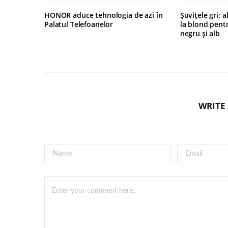
HONOR aduce tehnologia de azi în
Șuvițele gri: 
Palatul Telefoanelor
la blond pentr
negru și alb
WRITE