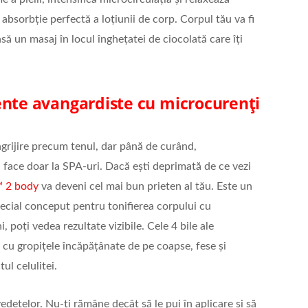
absorbție perfectă a loțiunii de corp. Corpul tău va fi
să un masaj în locul înghețatei de ciocolată care îți
nte avangardiste cu microcurenți
ngrijire precum tenul, dar până de curând,
 face doar la SPA-uri. Dacă ești deprimată de ce vezi
 2 body
va deveni cel mai bun prieten al tău. Este un
ecial conceput pentru tonifierea corpului cu
 poți vedea rezultate vizibile. Cele 4 bile ale
i cu gropițele încăpățânate de pe coapse, fese și
l celulitei.
vedetelor. Nu-ți rămâne decât să le pui în aplicare și să