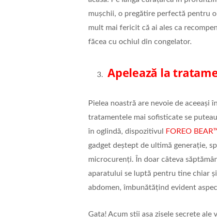
mușchii, o pregătire perfectă pentru o 
mult mai fericit că ai ales ca recompen
făcea cu ochiul din congelator.
Apelează la tratame
Pielea noastră are nevoie de aceeași î
tratamentele mai sofisticate se puteau
în oglindă, dispozitivul
FOREO BEAR™
gadget deștept de ultimă generație, sp
microcurenți. În doar câteva săptămâni,
aparatului se luptă pentru tine chiar ș
abdomen, îmbunătățind evident aspectu
Gata! Acum știi așa zisele secrete ale 