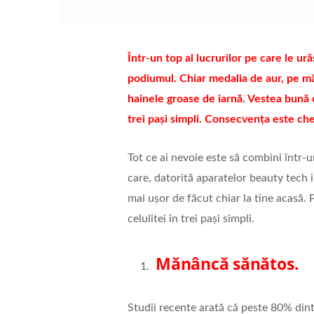
Într-un top al lucrurilor pe care le u
podiumul. Chiar medalia de aur, pe măs
hainele groase de iarnă. Vestea bună es
trei pași simpli. Consecvența este chei
Tot ce ai nevoie este să combini într-
care, datorită aparatelor beauty tech 
mai ușor de făcut chiar la tine acasă. 
celulitei în trei pași simpli.
Mănâncă sănătos.
Studii recente arată că peste 80% dint