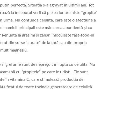
uțin perfectă. Situația s-a agravat în ultimii ani. Tot
ază la începutul verii că pielea lor are niste “gropițe”
în urmă. Nu confunda celulita, care este o afecțiune a
ntre inamicii principali este mâncarea abundentă și cu
? Renunță la grăsimi și zahăr. Înlocuiește fast-food-ul
erat din surse “curate” de la țară sau din propria
e mult magneziu.
si grefurile sunt de neprețuit în lupta cu celulita. Nu
seamănă cu “gropițele” pe care le urăști. Ele sunt
ate în vitamina C, care stimulează producția de
ăță ficatul de toate toxinele generatoare de celulită.