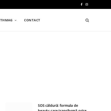
F
I
a
n
LTHMAG
CONTACT
c
s
e
t
b
a
o
g
o
r
k
a
m
SOS căldură: formula de
beauty care transformă orice