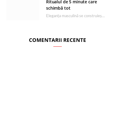
Ritualul de 5 minute care
schimbă tot
Eleganța masculină se construiește dimineața, în câteva minute și cu produsele potrivite. O rutină de…
COMENTARII RECENTE