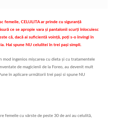
răsc femeile, CELULITA ar prinde cu siguranță
ură ce se apropie vara și pantalonii scurți înlocuiesc
te că, dacă ai suficientă voință, poți s-o învingi în
a. Hai spune NU celulitei în trei pași simpli.
un mod ingenios mișcarea cu dieta și cu tratamentele
inventate de magicienii de la Foreo, au devenit mult
Pune în aplicare următorii trei pași si spune NU
re femeile cu vârste de peste 30 de ani au celulită,