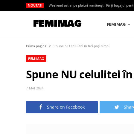
NOUTATI
Weekend astral pe plaiuri românești. Fă-ți bagajul pen
FEMIMAG
»
Prima pagină
Spune NU celulitei în trei pași simpli
FEMIMAG
Spune NU celulitei în 
7 MAI 2024
Share on Facebook
Shar