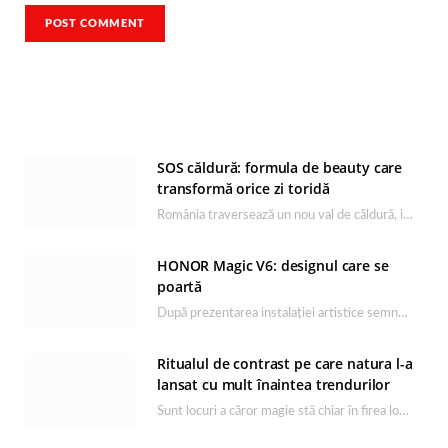
SOS căldură: formula de beauty care
transformă orice zi toridă
România traversează un nou val de căldură, iar rutina de îngrijire capătă un rol esențial…
HONOR Magic V6: designul care se
poartă
După prezentarea instalației artistice semnată de Catrinel Săbăciag în cadrul evenimentului de lansare HONOR Magic…
Ritualul de contrast pe care natura l-a
lansat cu mult înaintea trendurilor
Sunt locuri a căror magie stă chiar în firea lor naturală, iar Lacul Ursu din…