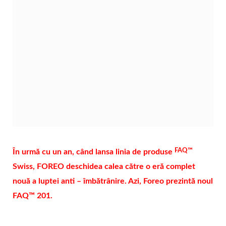
FAQ™
În urmă cu un an, când lansa linia de produse
Swiss,
FOREO
deschidea calea către o eră complet
nouă a luptei anti – îmbătrânire. Azi, Foreo prezintă noul
FAQ™ 201.