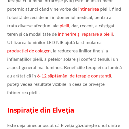
Terapia cu lumină infraroșie (NIR) este un instrument
puternic atunci când vine vorba de
întinerirea
pielii, fiind
folosită de zeci de ani în domeniul medical, pentru a
trata diverse afecțiuni ale
pielii
, dar, recent, a câștigat
teren și ca modalitate de
întinerire și reparare a pielii
.
Utilizarea luminilor LED NIR ajută la stimularea
producției de colagen
, la reducerea liniilor fine și a
inflamațiilor pielii, a petelor solare și conferă tenului un
aspect general mai luminos. Beneficiile terapiei cu lumină
au arătat că în
6-12 săptămâni de terapie constantă
,
puteți vedea rezultate vizibile în ceea ce privește
întinerirea pielii.
Inspirație din Elveția
Este deja binecunoscut că Elveția găzduiește unul dintre