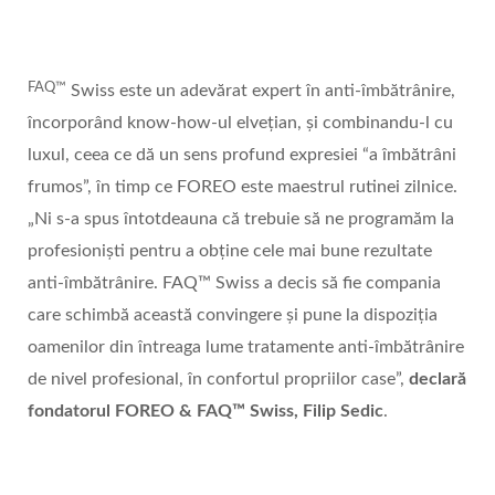
FAQ™
Swiss este un adevărat expert în anti-îmbătrânire,
încorporând know-how-ul elvețian, și combinandu-l cu
luxul, ceea ce dă un sens profund expresiei “a îmbătrâni
frumos”, în timp ce FOREO este maestrul rutinei zilnice.
„Ni s-a spus întotdeauna că trebuie să ne programăm la
profesioniști pentru a obține cele mai bune rezultate
anti-îmbătrânire. FAQ™ Swiss a decis să fie compania
care schimbă această convingere și pune la dispoziția
oamenilor din întreaga lume tratamente anti-îmbătrânire
de nivel profesional, în confortul propriilor case”,
declară
fondatorul FOREO & FAQ™
Swiss, Filip Sedic
.