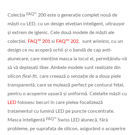
FAQ™
Colecția
200 este o generație complet nouă de
măști cu LED, cu un design elvețian inteligent, ultraușor
și extrem de igienic. Cele două modele de măști ale
colecției,
FAQ™ 201
si
FAQ™ 202
, sunt
wireless
, cu un
design ce nu acoperă ochii și o bandă de cap anti-
alunecare, care menține masca la locul ei, permițându-vă
să vă deplasați liber. Ambele modele sunt realizate din
silicon
flexi-fit
, care creează o senzație de a doua piele
transparentă, care se mulează perfect pe conturul feței,
pentru o acoperire ușoară și uniformă. Celelalte măști cu
LED
folosesc becuri în care pielea focalizează
tratamentul cu lumină LED pe puncte concentrate.
FAQ™
Masca inteligentă
Swiss LED alunecă, fără
probleme, pe suprafața de silicon, asigurând o acoperire