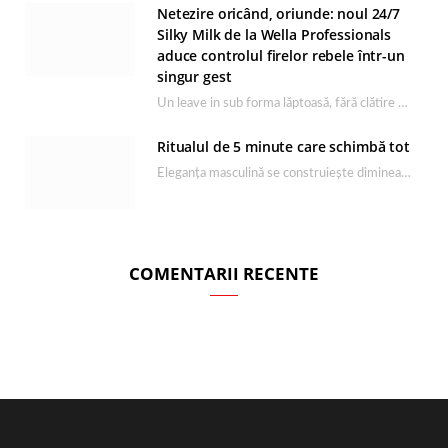
Netezire oricând, oriunde: noul 24/7
Silky Milk de la Wella Professionals
aduce controlul firelor rebele într-un
singur gest
Un leave in sub forma lăptoasă, fără clătire care completează rutina Ultimate Smooth și transformă…
Ritualul de 5 minute care schimbă tot
Eleganța masculină se construiește dimineața, în câteva minute și cu produsele potrivite. O rutină de…
COMENTARII RECENTE