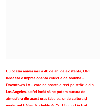
Cu ocazia aniversării a 40 de ani de existență, OPI
lansează o impresionantă colecție de toamnă –
Downtown LA – care ne poartă direct pe străzile din
Los Angeles, astfel încât să ne putem bucura de
atmosfera din acest oraș fabulos, unde
cultura și
modernul trăiesc în simbioză. Cu 12 culori în trei