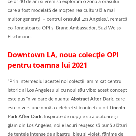
celor 40 de ani și vrem să explorăm o zonă a orașului
care a fost modelată de moștenirea culturală a mai
multor generații – centrul orașului Los Angeles.”, remarcă
co-fondatoarea OPI și Brand Ambassador, Suzi Weiss-
Fischmann.
Downtown LA, noua colecție OPI
pentru toamna lui 2021
“Prin intermediul acestei noi colecții, am mixat centrul
istoric al Los Angelesului cu noul său vibe; acest concept
este pus în valoare de nuanța
Abstract After Dark
, care
este o versiune nouă a celebrei și iconicei culori
Lincoln
Park After Dark
. Inspirate de nopțile strălucitoare și
glam din Los Angeles, noile lacuri reușesc să pună alături
de tentele intense de albastru, bleu și violet, fărâme de