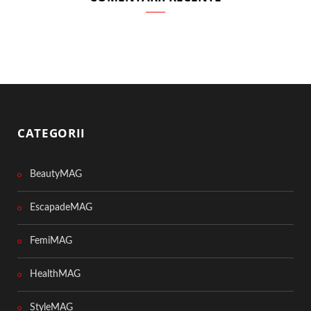
CATEGORII
BeautyMAG
EscapadeMAG
FemiMAG
HealthMAG
StyleMAG