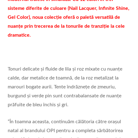
sisteme diferite de culoare (Nail Lacquer, Infinite Shine,
Gel Color), noua colecție oferă o paletă versatilă de
nuanțe
prin trecerea de la tonurile de tranziție la cele
dramatice.
Tonuri delicate și fluide de lila și roz mixate cu nuanțe
calde, dar metalice de toamnă, de la roz metalizat la
marouri bogate aurii. Tente îndrăznețe de zmeuriu,
burgund și verde pin sunt contrabalansate de nuanțe
prăfuite de bleu închis și gri.
”În toamna aceasta, continuăm călătoria către orașul
natal al brandului OPI pentru a completa sărbătorirea