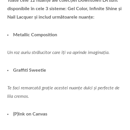
Toate cele 12 nuanțe ale colecției
Downtown LA
sunt
disponibile în cele 3 sisteme: Gel Color, Infinite Shine și
Nail Lacquer și includ următoarele nuanțe:
Metallic Composition
Un roz auriu strălucitor care îți va aprinde imaginația.
Graffiti Sweetie
Te faci remarcată grație acestei nuanțe dulci și perfecte de
lila cremos.
(P)Ink on Canvas