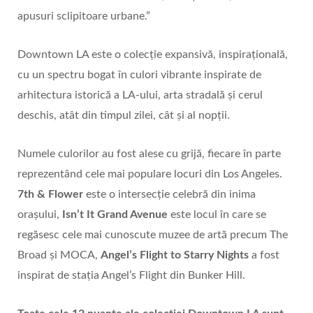
apusuri sclipitoare urbane.”
Downtown LA este o colecție expansivă, inspirațională,
cu un spectru bogat în culori vibrante inspirate de
arhitectura istorică a LA-ului, arta stradală și cerul
deschis, atât din timpul zilei, cât și al nopții.
Numele culorilor au fost alese cu grijă, fiecare în parte
reprezentând cele mai populare locuri din Los Angeles.
7th & Flower
este o intersecție celebră din inima
orașului,
Isn’t It Grand Avenue
este locul în care se
regăsesc cele mai cunoscute muzee de artă precum The
Broad și MOCA,
Angel’s Flight to Starry
Nights
a fost
inspirat de stația Angel’s Flight din Bunker Hill.