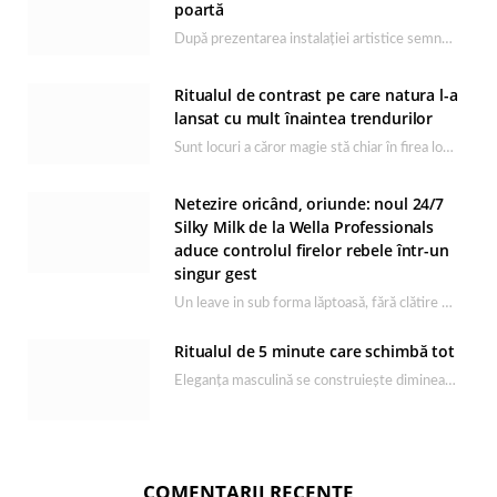
poartă
După prezentarea instalației artistice semnată de Catrinel Săbăciag în cadrul evenimentului de lansare HONOR Magic…
Ritualul de contrast pe care natura l-a
lansat cu mult înaintea trendurilor
Sunt locuri a căror magie stă chiar în firea lor naturală, iar Lacul Ursu din…
Netezire oricând, oriunde: noul 24/7
Silky Milk de la Wella Professionals
aduce controlul firelor rebele într-un
singur gest
Un leave in sub forma lăptoasă, fără clătire care completează rutina Ultimate Smooth și transformă…
Ritualul de 5 minute care schimbă tot
Eleganța masculină se construiește dimineața, în câteva minute și cu produsele potrivite. O rutină de…
COMENTARII RECENTE