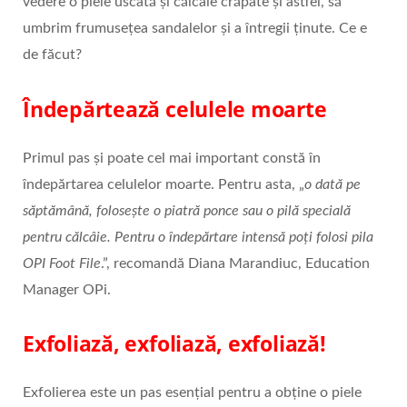
vedere o piele uscată și călcâie crăpate și astfel, să
umbrim frumusețea sandalelor și a întregii ținute. Ce e
de făcut?
Îndepărtează celulele moarte
Primul pas și poate cel mai important constă în
îndepărtarea celulelor moarte. Pentru asta, „
o dată pe
săptămână, folosește o piatră ponce sau o pilă specială
pentru călcâie. Pentru o îndepărtare intensă poți folosi pila
OPI Foot File
.”, recomandă Diana Marandiuc, Education
Manager OPi.
Exfoliază, exfoliază, exfoliază!
Exfolierea este un pas esențial pentru a obține o piele