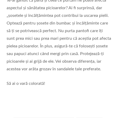
Te-ai gândit că până și ceea ce purtăm ne poate afecta
aspectul și sănătatea picioarelor? Ai fi surprinsă, dar
„șosetele și încălțămintea pot contribui la uscarea pielii.
Optează pentru șosete din bumbac și încălțăminte care
să ți se potrivească perfect. Nu purta pantofi care îți
sunt prea mici sau prea mari pentru că aceștia pot afecta
pielea picioarelor. În plus, asigură-te că folosești șosete
sau papuci atunci când mergi prin casă. Protejează-ți
picioarele și ai grijă de ele. Vei observa diferența, iar
acestea vor arăta grozav în sandalele tale preferate.
Să ai o vară colorată!