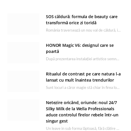
SOS căldură: formula de beauty care
transformă orice zi toridă
România traversează un nou val de căldură, iar rutina de îngrijire capătă un rol esențial…
HONOR Magic V6: designul care se
poartă
După prezentarea instalației artistice semnată de Catrinel Săbăciag în cadrul evenimentului de lansare HONOR Magic…
Ritualul de contrast pe care natura l-a
lansat cu mult înaintea trendurilor
Sunt locuri a căror magie stă chiar în firea lor naturală, iar Lacul Ursu din…
Netezire oricând, oriunde: noul 24/7
Silky Milk de la Wella Professionals
aduce controlul firelor rebele într-un
singur gest
Un leave in sub forma lăptoasă, fără clătire care completează rutina Ultimate Smooth și transformă…