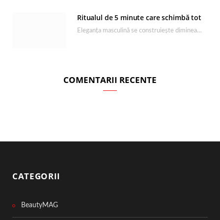
Ritualul de 5 minute care schimbă tot
Eleganța masculină se construiește dimineața, în câteva minute și cu produsele potrivite. O rutină de…
COMENTARII RECENTE
CATEGORII
BeautyMAG