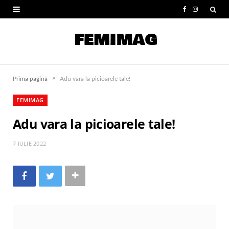
F
I
a
n
c
s
e
t
»
Prima pagină
Adu vara la picioarele tale!
b
a
FEMIMAG
o
g
Adu vara la picioarele tale!
o
r
k
a
7 IULIE 2022
m